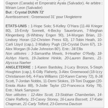
Gagnon (Canada) et Emperatriz Ayala (Salvador). 4e arbitre :
Miriam Leon (Salvador)
But : Crystal DUNN 72'
Avertissement : Greenwood 31' pour l'Angleterre
ETATS-UNIS :
1-Hope Solo; 5-Kelley O'Hara (11-Ali Krieger
80), 15-Emily Sonnett, 4-Becky Sauerbrunn, 7-Meghan
Klingenberg (6-Whitney Engen 90), 14-Morgan Brian, 22-
Lindsey Horan (12-Christen Press 63), 17-Tobin Heath, 10-
Carli Lloyd (cap.), 2-Mallory Pugh (16-Crystal Dunn 67), 13-
Alex Morgan (8-Julie Johnston 80'). Entr.: Jill Ellis
Non utilisées : 3-Samantha Mewis, 9-Heather O’Reilly, 18-
Ashlyn Harris, 19-Jaelene Hinkle, 20-Lauren Barnes, 21-
Alysssa Naeher
ANGLETERRE :
1-Karen Bardsley, 2-Lucy Bronze, 5-Steph
Houghton (cap.), 6-Gilly Flaherty, 3-Alex Greenwood (18-Izzy
Christiansen 64), 4-Fara Williams (10-Karen Carney 72), 8-Jill
Scott, 7-Jordan Nobbs, 11-Demi Stokes, 19-Toni Duggan (20-
Eniola Aluko 88), 9-Jodie Taylor (22-Francesca Kirby 78).
Entr.: Mark Sampson
Non utilisées : 12-Alex Scott, 13-Siobhan Chamberlain, 14-
Claire Rafferty, 15-Casey Stoney, 16-Laura Bassett, 17-Katie
Chapman, 21-Carly Telford, 23-Gemma Davison