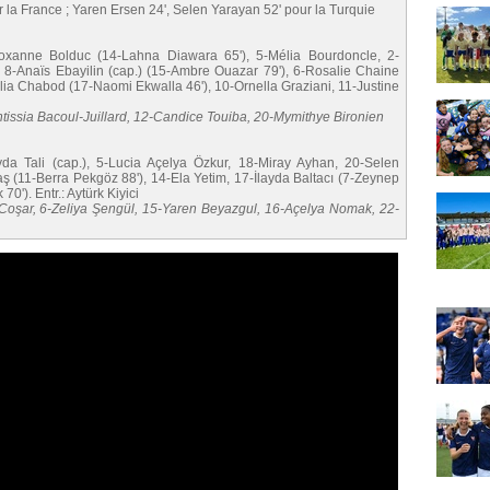
 la France ; Yaren Ersen 24', Selen Yarayan 52' pour la Turquie
Roxanne Bolduc (14-Lahna Diawara 65'), 5-Mélia Bourdoncle, 2-
; 8-Anaïs Ebayilin (cap.) (15-Ambre Ouazar 79'), 6-Rosalie Chaine
lia Chabod (17-Naomi Ekwalla 46'), 10-Ornella Graziani, 11-Justine
ntissia Bacoul-Juillard, 12-Candice Touiba, 20-Mymithye Bironien
da Tali (cap.), 5-Lucia Açelya Özkur, 18-Miray Ayhan, 20-Selen
ş (11-Berra Pekgöz 88'), 14-Ela Yetim, 17-İlayda Baltacı (7-Zeynep
0'). Entr.: Aytürk Kiyici
a Coşar, 6-Zeliya Şengül, 15-Yaren Beyazgul, 16-Açelya Nomak, 22-