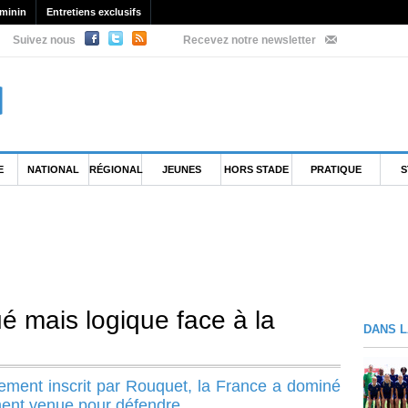
minin
Entretiens exclusifs
Suivez nous
Recevez notre newsletter
E
NATIONAL
RÉGIONAL
JEUNES
HORS STADE
PRATIQUE
S
é mais logique face à la
DANS L
ement inscrit par Rouquet, la France a dominé
ent venue pour défendre.