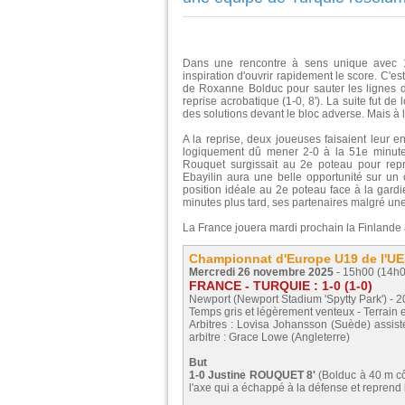
Dans une rencontre à sens unique avec 1
inspiration d'ouvrir rapidement le score. C'es
de Roxanne Bolduc pour sauter les lignes déf
reprise acrobatique (1-0, 8'). La suite fut 
des solutions devant le bloc adverse. Mais à l
A la reprise, deux joueuses faisaient leur e
logiquement dû mener 2-0 à la 51e minute.
Rouquet surgissait au 2e poteau pour repre
Ebayilin aura une belle opportunité sur un c
position idéale au 2e poteau face à la gardi
minutes plus tard, ses partenaires malgré un
La France jouera mardi prochain la Finlande a
Championnat d'Europe U19 de l'UEF
Mercredi 26 novembre 2025
- 15h00 (14h0
FRANCE - TURQUIE : 1-0 (1-0)
Newport (Newport Stadium 'Spytty Park') - 2
Temps gris et légèrement venteux - Terrain 
Arbitres : Lovisa Johansson (Suède) assisté
arbitre : Grace Lowe (Angleterre)
But
1-0 Justine ROUQUET 8'
(Bolduc à 40 m cô
l'axe qui a échappé à la défense et reprend 