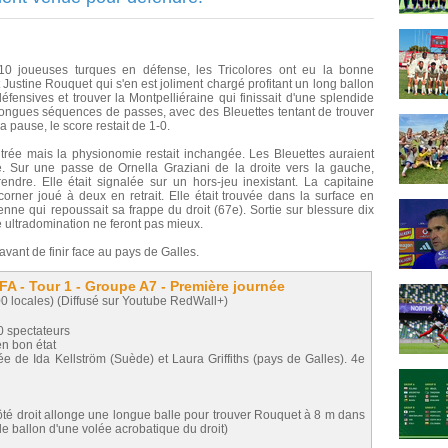
0 joueuses turques en défense, les Tricolores ont eu la bonne
t Justine Rouquet qui s'en est joliment chargé profitant un long ballon
ensives et trouver la Montpelliéraine qui finissait d'une splendide
de longues séquences de passes, avec des Bleuettes tentant de trouver
a pause, le score restait de 1-0.
ntrée mais la physionomie restait inchangée. Les Bleuettes auraient
 Sur une passe de Ornella Graziani de la droite vers la gauche,
ndre. Elle était signalée sur un hors-jeu inexistant. La capitaine
orner joué à deux en retrait. Elle était trouvée dans la surface en
enne qui repoussait sa frappe du droit (67e). Sortie sur blessure dix
e ultradomination ne feront pas mieux.
vant de finir face au pays de Galles.
A - Tour 1 - Groupe A7 - Première journée
0 locales) (Diffusé sur Youtube RedWall+)
0 spectateurs
en bon état
e de Ida Kellström (Suède) et Laura Griffiths (pays de Galles). 4e
té droit allonge une longue balle pour trouver Rouquet à 8 m dans
le ballon d'une volée acrobatique du droit)