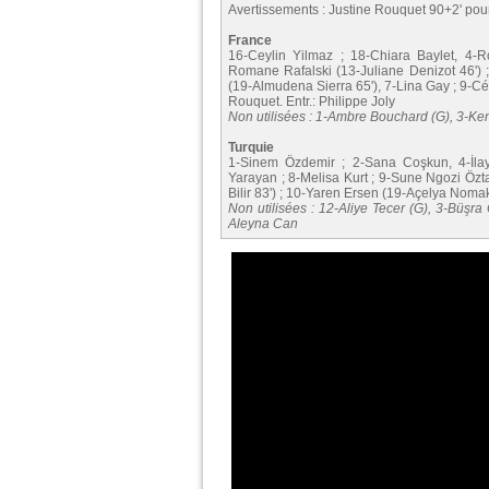
Avertissements : Justine Rouquet 90+2' pour
France
16-Ceylin Yilmaz ; 18-Chiara Baylet, 4-
Romane Rafalski (13-Juliane Denizot 46') 
(19-Almudena Sierra 65'), 7-Lina Gay ; 9-Cé
Rouquet. Entr.: Philippe Joly
Non utilisées : 1-Ambre Bouchard (G), 3-Ke
Turquie
1-Sinem Özdemir ; 2-Sana Coşkun, 4-İlay
Yarayan ; 8-Melisa Kurt ; 9-Sune Ngozi Özta
Bilir 83') ; 10-Yaren Ersen (19-Açelya Nomak 7
Non utilisées : 12-Aliye Tecer (G), 3-Büşr
Aleyna Can