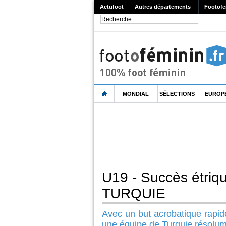
Actufoot
Autres départements
Footofe
MONDIAL
SÉLECTIONS
EUROP
U19 - Succès étriqu
TURQUIE
Avec un but acrobatique rapid
une équipe de Turquie résolum