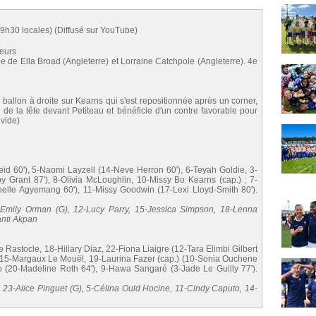
9h30 locales) (Diffusé sur YouTube)
eurs
ée de Ella Broad (Angleterre) et Lorraine Catchpole (Angleterre). 4e
ballon à droite sur Kearns qui s'est repositionnée après un corner,
 de la tête devant Petiteau et bénéficie d'un contre favorable pour
 vide)
eid 60'), 5-Naomi Layzell (14-Neve Herron 60'), 6-Teyah Goldie, 3-
Grant 87'), 8-Olivia McLoughlin, 10-Missy Bo Kearns (cap.) ; 7-
elle Agyemang 60'), 11-Missy Goodwin (17-Lexi Lloyd-Smith 80').
2-Emily Orman (G), 12-Lucy Parry, 15-Jessica Simpson, 18-Lenna
anti Akpan
 Rastocle, 18-Hillary Diaz, 22-Fiona Liaigre (12-Tara Elimbi Gilbert
), 15-Margaux Le Mouël, 19-Laurina Fazer (cap.) (10-Sonia Ouchene
o (20-Madeline Roth 64'), 9-Hawa Sangaré (3-Jade Le Guilly 77').
, 23-Alice Pinguet (G), 5-Célina Ould Hocine, 11-Cindy Caputo, 14-