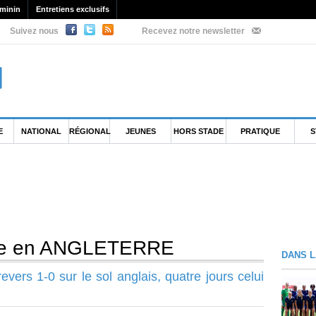
minin
Entretiens exclusifs
Suivez nous
Recevez notre newsletter
E
NATIONAL
RÉGIONAL
JEUNES
HORS STADE
PRATIQUE
S
aite en ANGLETERRE
DANS L
vers 1-0 sur le sol anglais, quatre jours celui