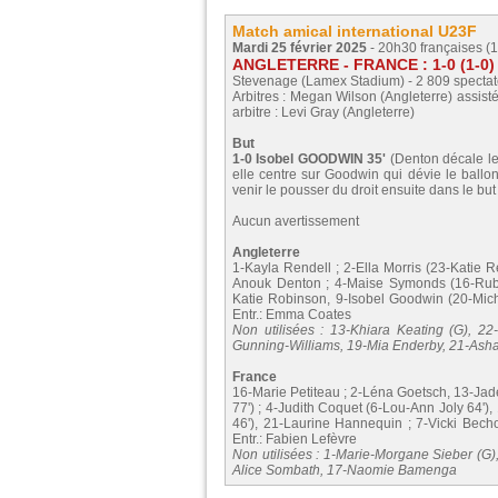
Match amical international U23F
Mardi 25 février 2025
- 20h30 françaises (1
ANGLETERRE - FRANCE : 1-0 (1-0)
Stevenage (Lamex Stadium) - 2 809 spectat
Arbitres : Megan Wilson (Angleterre) assist
arbitre : Levi Gray (Angleterre)
But
1-0 Isobel GOODWIN 35'
(Denton décale le 
elle centre sur Goodwin qui dévie le ballon
venir le pousser du droit ensuite dans le but
Aucun avertissement
Angleterre
1-Kayla Rendell ; 2-Ella Morris (23-Katie R
Anouk Denton ; 4-Maise Symonds (16-Ruby 
Katie Robinson, 9-Isobel Goodwin (20-Mich
Entr.: Emma Coates
Non utilisées : 13-Khiara Keating (G), 2
Gunning-Williams, 19-Mia Enderby, 21-Ash
France
16-Marie Petiteau ; 2-Léna Goetsch, 13-Jade
77') ; 4-Judith Coquet (6-Lou-Ann Joly 64'
46'), 21-Laurine Hannequin ; 7-Vicki Bech
Entr.: Fabien Lefèvre
Non utilisées : 1-Marie-Morgane Sieber (G)
Alice Sombath, 17-Naomie Bamenga