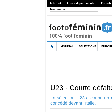
Actufoot
Autres départements
Footofe
MONDIAL
SÉLECTIONS
EUROP
U23 - Courte déf
La sélection U23 a connu un re
concédé devant l'Italie.