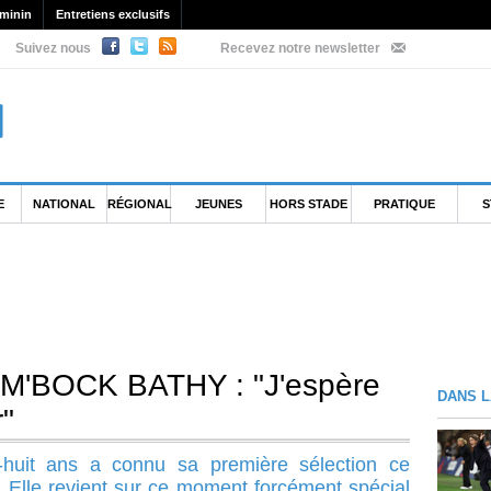
minin
Entretiens exclusifs
Suivez nous
Recevez notre newsletter
E
NATIONAL
RÉGIONAL
JEUNES
HORS STADE
PRATIQUE
S
M'BOCK BATHY : "J'espère
DANS L
r"
-huit ans a connu sa première sélection ce
. Elle revient sur ce moment forcément spécial