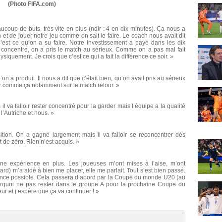
(Photo FIFA.com)
ucoup de buts, très vite en plus (ndlr : 4 en dix minutes). Ça nous a
et de jouer notre jeu comme on sait le faire. Le coach nous avait dit
’est ce qu’on a su faire. Notre investissement a payé dans les dix
 concentré, on a pris le match au sérieux. Comme on a pas mal fait
hysiquement. Je crois que c’est ce qui a fait la différence ce soir. »
’on a produit. Il nous a dit que c’était bien, qu’on avait pris au sérieux
nuer comme ça notamment sur le match retour. »
 il va falloir rester concentré pour la garder mais l’équipe a la qualité
 l’Autriche et nous. »
tion. On a gagné largement mais il va falloir se reconcentrer dès
 de zéro. Rien n’est acquis. »
 une expérience en plus. Les joueuses m’ont mises à l’aise, m’ont
d) m’a aidé à bien me placer, elle me parlait. Tout s’est bien passé.
ience possible. Cela passera d’abord par la Coupe du monde U20 (au
urquoi ne pas rester dans le groupe A pour la prochaine Coupe du
ur et j’espère que ça va continuer ! »