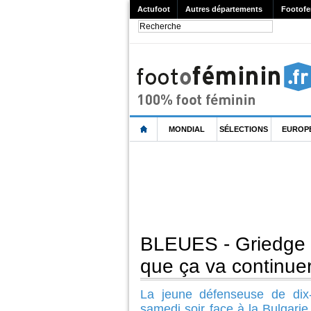
Actufoot
Autres départements
Footofe
MONDIAL
SÉLECTIONS
EUROP
BLEUES - Griedge 
que ça va continue
La jeune défenseuse de dix
samedi soir face à la Bulgarie