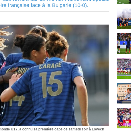
ire française face à la Bulgarie (10-0).
onde U17, a connu sa première cape ce samedi soir à Lovech