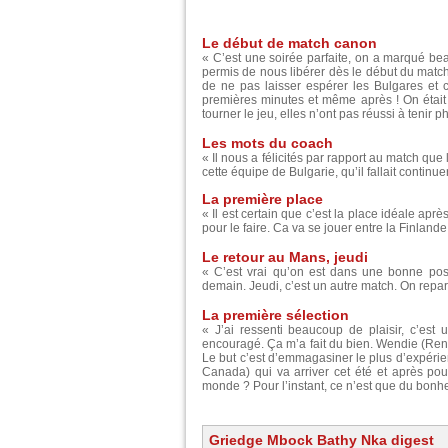
Le début de match canon
« C’est une soirée parfaite, on a marqué bea
permis de nous libérer dès le début du match 
de ne pas laisser espérer les Bulgares et c
premières minutes et même après ! On était
tourner le jeu, elles n’ont pas réussi à tenir p
Les mots du coach
« Il nous a félicités par rapport au match que l
cette équipe de Bulgarie, qu’il fallait conti
La première place
« Il est certain que c’est la place idéale après
pour le faire. Ca va se jouer entre la Finlande
Le retour au Mans, jeudi
« C’est vrai qu’on est dans une bonne posi
demain. Jeudi, c’est un autre match. On repart
La première sélection
« J’ai ressenti beaucoup de plaisir, c’est
encouragé. Ça m’a fait du bien. Wendie (Renar
Le but c’est d’emmagasiner le plus d’expér
Canada) qui va arriver cet été et après po
monde ? Pour l’instant, ce n’est que du bonhe
Griedge Mbock Bathy Nka digest