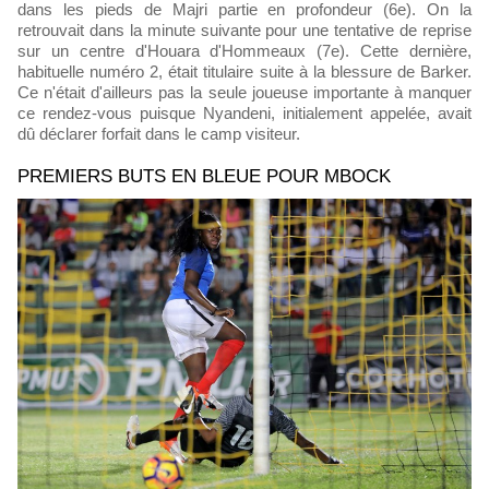
dans les pieds de Majri partie en profondeur (6e). On la
retrouvait dans la minute suivante pour une tentative de reprise
sur un centre d'Houara d'Hommeaux (7e). Cette dernière,
habituelle numéro 2, était titulaire suite à la blessure de Barker.
Ce n'était d'ailleurs pas la seule joueuse importante à manquer
ce rendez-vous puisque Nyandeni, initialement appelée, avait
dû déclarer forfait dans le camp visiteur.
PREMIERS BUTS EN BLEUE POUR MBOCK