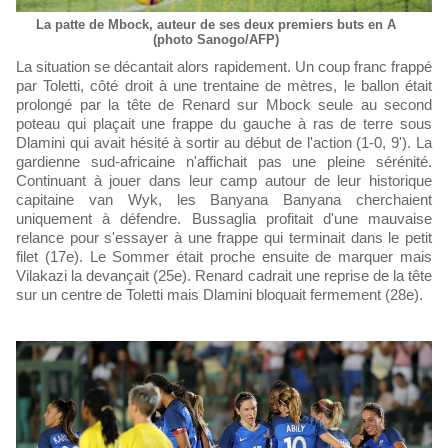
La patte de Mbock, auteur de ses deux premiers buts en A
(photo Sanogo/AFP)
La situation se décantait alors rapidement. Un coup franc frappé
par Toletti, côté droit à une trentaine de mètres, le ballon était
prolongé par la tête de Renard sur Mbock seule au second
poteau qui plaçait une frappe du gauche à ras de terre sous
Dlamini qui avait hésité à sortir au début de l'action (1-0, 9'). La
gardienne sud-africaine n'affichait pas une pleine sérénité.
Continuant à jouer dans leur camp autour de leur historique
capitaine van Wyk, les Banyana Banyana cherchaient
uniquement à défendre. Bussaglia profitait d'une mauvaise
relance pour s'essayer à une frappe qui terminait dans le petit
filet (17e). Le Sommer était proche ensuite de marquer mais
Vilakazi la devançait (25e). Renard cadrait une reprise de la tête
sur un centre de Toletti mais Dlamini bloquait fermement (28e).