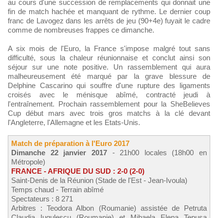
au cours d'une succession de remplacements qui donnait une
fin de match hachée et manquant de rythme. Le dernier coup
franc de Lavogez dans les arrêts de jeu (90+4e) fuyait le cadre
comme de nombreuses frappes ce dimanche.
A six mois de l'Euro, la France s'impose malgré tout sans
difficulté, sous la chaleur réunionnaise et conclut ainsi son
séjour sur une note positive. Un rassemblement qui aura
malheureusement été marqué par la grave blessure de
Delphine Cascarino qui souffre d'une rupture des ligaments
croisés avec le ménisque abîmé, contracté jeudi à
l'entraînement. Prochain rassemblement pour la SheBelieves
Cup début mars avec trois gros matchs à la clé devant
l'Angleterre, l'Allemagne et les Etats-Unis.
Match de préparation à l'Euro 2017
Dimanche 22 janvier 2017
- 21h00 locales (18h00 en
Métropole)
FRANCE - AFRIQUE DU SUD : 2-0 (2-0)
Saint-Denis de la Réunion (Stade de l'Est - Jean-Ivoula)
Temps chaud - Terrain abîmé
Spectateurs : 8 271
Arbitres : Teodora Albon (Roumanie) assistée de Petruta
Claudia Iugulescu (Roumanie) et Mihaela Elena Tepusa