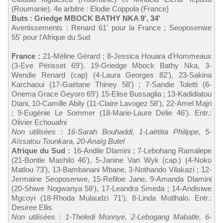
(Roumanie). 4e arbitre : Elodie Coppola (France)
Buts : Griedge MBOCK BATHY NKA 9', 34'
Avertissements : Renard 61' pour la France ; Seoposenwe
55' pour l'Afrique du Sud
France :
21-Méline Gérard ; 8-Jessica Houara d'Hommeaux
(3-Eve Périsset 69'), 19-Griedge Mbock Bathy Nka, 3-
Wendie Renard (cap) (4-Laura Georges 82'), 23-Sakina
Karchaoui (17-Gaëtane Thiney 58') ; 7-Sandie Toletti (6-
Onema Grace Geyoro 69') 15-Elise Bussaglia ; 13-Kadidiatou
Diani, 10-Camille Abily (11-Claire Lavogez 58'), 22-Amel Majri
; 9-Eugénie Le Sommer (18-Marie-Laure Delie 46'). Entr.:
Olivier Echouafni
Non utilisées : 16-Sarah Bouhaddi, 1-Laëtitia Philippe, 5-
Aïssatou Tounkara, 20-Anaïg Butel
Afrique du Sud :
16-Andile Dlamini ; 7-Lebohang Ramalepe
(21-Bontle Mashilo 46'), 5-Janine Van Wyk (cap.) (4-Noko
Matlou 73'), 13-Bambanani Mbane, 3-Nothando Vilakazi ; 12-
Jermaine Seoposenwe, 15-Refiloe Jane, 9-Amanda Dlamini
(20-Shiwe Nogwanya 58'), 17-Leandra Smeda ; 14-Andisiwe
Mgcoyi (18-Rhoda Mulaudzi 71'), 8-Linda Motlhalo. Entr.:
Desiree Ellis
Non utilisées : 1-Theledi Monnye, 2-Lebogang Mabatle, 6-