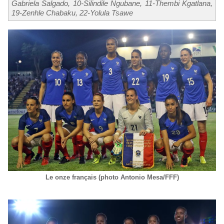
Gabriela Salgado, 10-Silindile Ngubane, 11-Thembi Kgatlana,
19-Zenhle Chabaku, 22-Yolula Tsawe
Le onze français (photo Antonio Mesa/FFF)