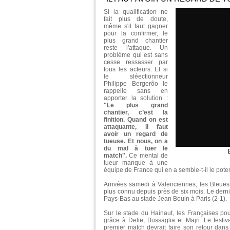
Si la qualification ne
fait plus de doute,
même s'il faut gagner
pour la confirmer, le
plus grand chantier
reste l'attaque. Un
problème qui est sans
cesse ressasser par
tous les acteurs. Et si
le sléectionneur
Philippe Bergerôo le
rappelle sans en
apporter la solution :
"Le plus grand
chantier, c’est la
finition. Quand on est
attaquante, il faut
avoir un regard de
tueuse. Et nous, on a
du mal à tuer le
match".
Ce mental de
tueur manque à une
équipe de France qui en a semble-t-il le pote
Arrivées samedi à Valenciennes, les Bleues o
plus connu depuis près de six mois. Le dern
Pays-Bas au stade Jean Bouin à Paris (2-1).
Sur le stade du Hainaut, les Françaises pour
grâce à Delie, Bussaglia et Majri. Le festiva
premier match devrait faire son retour dans 