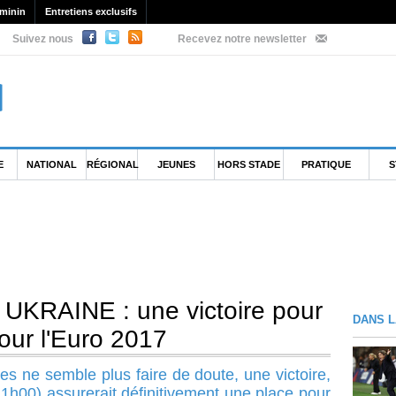
minin
Entretiens exclusifs
Suivez nous
Recevez notre newsletter
E
NATIONAL
RÉGIONAL
JEUNES
HORS STADE
PRATIQUE
S
UKRAINE : une victoire pour
DANS L
pour l'Euro 2017
ses ne semble plus faire de doute, une victoire,
21h00) assurerait définitivement une place pour