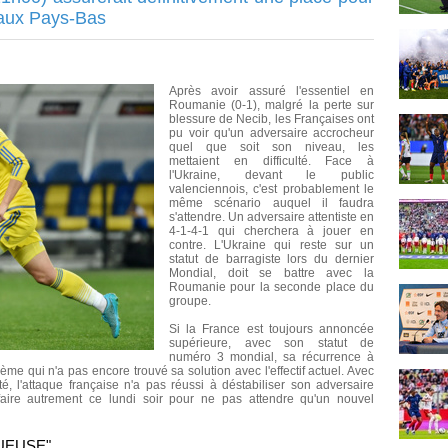
 aux Pays-Bas
Après avoir assuré l'essentiel en
Roumanie (0-1), malgré la perte sur
blessure de Necib, les Françaises ont
pu voir qu'un adversaire accrocheur
quel que soit son niveau, les
mettaient en difficulté. Face à
l'Ukraine, devant le public
valenciennois, c'est probablement le
même scénario auquel il faudra
s'attendre. Un adversaire attentiste en
4-1-4-1 qui cherchera à jouer en
contre. L'Ukraine qui reste sur un
statut de barragiste lors du dernier
Mondial, doit se battre avec la
Roumanie pour la seconde place du
groupe.
Si la France est toujours annoncée
supérieure, avec son statut de
numéro 3 mondial, sa récurrence à
me qui n'a pas encore trouvé sa solution avec l'effectif actuel. Avec
é, l'attaque française n'a pas réussi à déstabiliser son adversaire
faire autrement ce lundi soir pour ne pas attendre qu'un nouvel
TUEUSE"