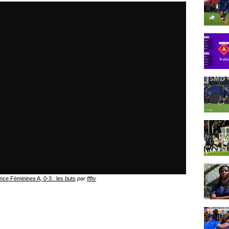
ce Féminines A, 0-3 : les buts
par
ffftv