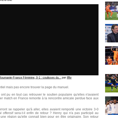
Roumanie-France Féminine, 0-1 : coulisses du...
par
ffftv
ntiel mais pas encore trouver la page du manuel.
nt pu en tout cas retrouver le soutien populaire qu'elles n'avaient
ier match en France remonte à la rencontre amicale perdue face aux
ront se rappeler qu'à aller, elles avaient remporté une victoire 3-0
l offensif sera-t-il enfin de retour ? Henry qui n'a pas participé au
une région qu'elle connait bien pour en être originaire. Son retour