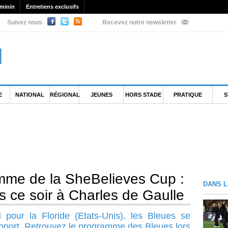
minin
Entretiens exclusifs
Suivez nous
Recevez notre newsletter
E
NATIONAL
RÉGIONAL
JEUNES
HORS STADE
PRATIQUE
S
mme de la SheBelieves Cup :
DANS L
ce soir à Charles de Gaulle
i pour la Floride (Etats-Unis), les Bleues se
roport. Retrouvez le programme des Bleues lors