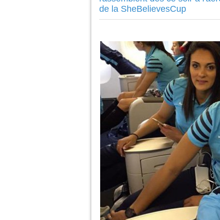
de la SheBelievesCup