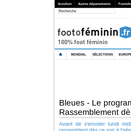
Actufoot
Autres départements
Footofe
MONDIAL
SÉLECTIONS
EUROP
Bleues - Le progra
Rassemblement dès 
Avant de s'envoler lundi mid
rassemblent dès ce soir à l'aé