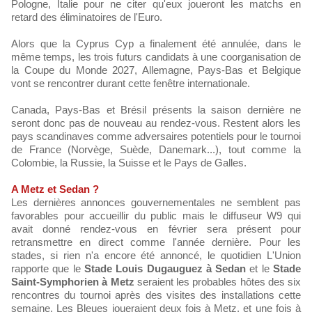
Pologne, Italie pour ne citer qu'eux joueront les matchs en
retard des éliminatoires de l'Euro.
Alors que la Cyprus Cyp a finalement été annulée, dans le
même temps, les trois futurs candidats à une coorganisation de
la Coupe du Monde 2027, Allemagne, Pays-Bas et Belgique
vont se rencontrer durant cette fenêtre internationale.
Canada, Pays-Bas et Brésil présents la saison dernière ne
seront donc pas de nouveau au rendez-vous. Restent alors les
pays scandinaves comme adversaires potentiels pour le tournoi
de France (Norvège, Suède, Danemark...), tout comme la
Colombie, la Russie, la Suisse et le Pays de Galles.
A Metz et Sedan ?
Les dernières annonces gouvernementales ne semblent pas
favorables pour accueillir du public mais le diffuseur W9 qui
avait donné rendez-vous en février sera présent pour
retransmettre en direct comme l'année dernière. Pour les
stades, si rien n'a encore été annoncé, le quotidien L'Union
rapporte que le
Stade Louis Dugauguez à Sedan
et le
Stade
Saint-Symphorien à Metz
seraient les probables hôtes des six
rencontres du tournoi après des visites des installations cette
semaine. Les Bleues joueraient deux fois à Metz, et une fois à