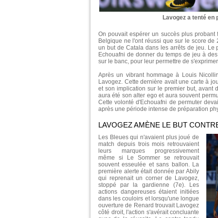
Lavogez a tenté en p
On pouvait espérer un succès plus probant 
Belgique ne l'ont réussi que sur le score de
un but de Catala dans les arrêts de jeu. Le 
Echouafni de donner du temps de jeu à des j
sur le banc, pour leur permettre de s'exprimer
Après un vibrant hommage à Louis Nicollin, 
Lavogez. Cette dernière avait une carte à jou
et son implication sur le premier but, avant d
aura été son alter ego et aura souvent perm
Cette volonté d'Echouafni de permuter dev
après une période intense de préparation ph
LAVOGEZ AMÈNE LE BUT CONTR
Les Bleues qui n'avaient plus joué de
match depuis trois mois retrouvaient
leurs marques progressivement
même si Le Sommer se retrouvait
souvent esseulée et sans ballon. La
première alerte était donnée par Abily
qui reprenait un corner de Lavogez,
stoppé par la gardienne (7e). Les
actions dangereuses étaient initiées
dans les couloirs et lorsqu'une longue
ouverture de Renard trouvait Lavogez
côté droit, l'action s'avérait concluante