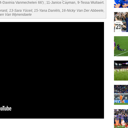
14-Davinia Vanmechelen 66') ; 11-Janice Cayman, 9-Tessa Wullaert.
vrard, 13-Sara Yüceil, 15-Yana Daniëls, 16-Nicky Van Der Abbeele,
lien Van Wynendaele