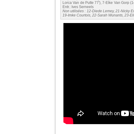
Lorca Van de Putte 77'), 7-Elke Van Gorp (
Entr.: Ives Serneels
Non utilisées : 12-Diede Lemey, 21-Nicky E
19-Imke Courtois, 22-Sarah Wunants, 23-E