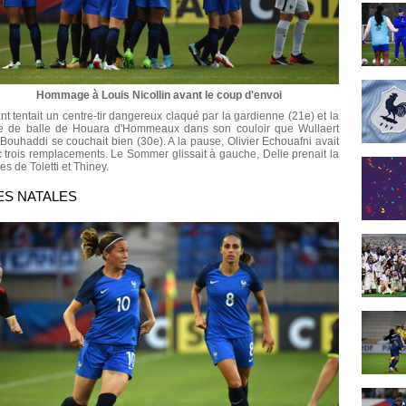
Hommage à Louis Nicollin avant le coup d'envoi
tentait un centre-tir dangereux claqué par la gardienne (21e) et la
rte de balle de Houara d'Hommeaux dans son couloir que Wullaert
 Bouhaddi se couchait bien (30e). A la pause, Olivier Echouafni avait
 trois remplacements. Le Sommer glissait à gauche, Delie prenait la
es de Toletti et Thiney.
ES NATALES