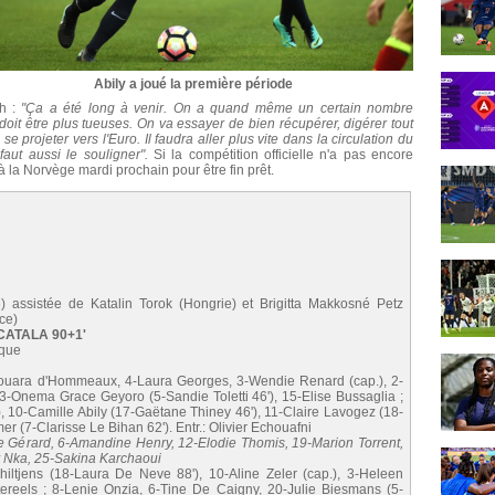
Abily a joué la première période
ch :
"Ça a été long à venir. On a quand même un certain nombre
doit être plus tueuses. On va essayer de bien récupérer, digérer tout
 projeter vers l'Euro. Il faudra aller plus vite dans la circulation du
aut aussi le souligner".
Si la compétition officielle n'a pas encore
 à la Norvège mardi prochain pour être fin prêt.
e) assistée de Katalin Torok (Hongrie) et Brigitta Makkosné Petz
nce)
e CATALA 90+1'
ique
ouara d'Hommeaux, 4-Laura Georges, 3-Wendie Renard (cap.), 2-
23-Onema Grace Geyoro (5-Sandie Toletti 46'), 15-Elise Bussaglia ;
, 10-Camille Abily (17-Gaëtane Thiney 46'), 11-Claire Lavogez (18-
 (7-Clarisse Le Bihan 62'). Entr.: Olivier Echouafni
ine Gérard, 6-Amandine Henry, 12-Elodie Thomis, 19-Marion Torrent,
y Nka, 25-Sakina Karchaoui
iltjens (18-Laura De Neve 88'), 10-Aline Zeler (cap.), 3-Heleen
reels ; 8-Lenie Onzia, 6-Tine De Caigny, 20-Julie Biesmans (5-