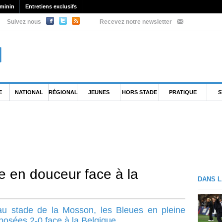
minin
Entretiens exclusifs
Suivez nous
Recevez notre newsletter
E
NATIONAL
RÉGIONAL
JEUNES
HORS STADE
PRATIQUE
S
e en douceur face à la
DANS L
au stade de la Mosson, les Bleues en pleine
mposées 2-0 face à la Belgique.