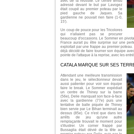
avec de la réussite. Le centre tendu
adressé devant le but par Lavogez
était coupé au premier poteau par le
pied gauche de Jaques. Sa
gardienne ne pouvait rien faire (1-0,
15').
Un coup de pouce pour les Tricolores
qui n'allaient pas se procurer
beaucoup d'occasions. Le Sommer en pivotant 
France aurait pu être surprise sur une pe
exploitait par une frappe au premier poteau.
déjà décidé de faire tourner son équipe avec
pointe de l'attaque à la reprise, avec les entré
CATALA MARQUE SUR SES TERR
Attendant une meilleure transmission
dans le jeu, le sélectionneur devait
aussi patienter pour voir son équipe
faire le break. Le Sommer expédiait
un centre de Thiney sur la barre
(56e), Delie manquait son face-à-face
avec la gardienne (77e) puis une
tentative de balle piquée de Thiney
bien servie par Le Bihan terminait au
dessus (85e). Ce n'est que dans les
arrêts de jeu qu'une autre
remplaçante trouvait le moment pour
s'illustrer. Un corner frappé par
Bussaglia était dévié de la tête au