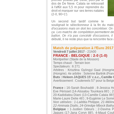
premier poteau par Delie, puis par le
dos de De Neve. Catala se retrouvait
à l'affût aux 5,5 m pour reprendre du
droit et marquer sur ses terres natales
(2-0, 90+1').
Un second but tardif comme le
soulignait le sélectionneur à la fin du mat
d'occasions mais on doit les concrétiser. On 
ça. Les matchs de compétition permettent de se
ballon. On n'a pas concédé d'occasions, il f
débuté, il ne reste plus que la rencontre face
Match de préparation à l'Euro 2017
Vendredi 7 juillet 2017
- 21h00
FRANCE - BELGIQUE : 2-0 (1-0)
Montpellier (Stade de la Mosson)
Temps chaud - Terrain bon
Spectateurs : 6 271
Arbitres : Krisztina Gyöngyi Gaal (Hongri
(Hongrie). 4e arbitre : Solenne Bartnik (Fra
Buts : Heleen JAQUES 15' c.s.c., Camill
Avertissement : Coutereels 57' pour la Belg
France :
16-Sarah Bouhaddi ; 8-Jessica H
Eve Périsset (14-Aïssatou Tounkara 86') ; 
20-Kadidiatou Diani (13-Camille Catala 86')
Marie-Laure Delie 46') ; 9-Eugénie Le Sommer
Non utilisées : 1-Laëtitia Philippe, 21-Mél
22-Aminata Diallo, 24-Griedge Mbock Bath
Belgique :
1-Justien Odeurs ; 2-Davina Ph
Jaques (17-Jana Coryn 88'), 4-Maud Coute