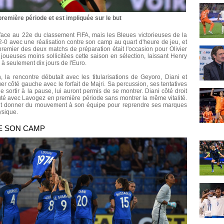
remière période et est impliquée sur le but
face au 22e du classement FIFA, mais les Bleues victorieuses de la
 2-0 avec une réalisation contre son camp au quart d'heure de jeu, et
premier des deux matchs de préparation était l'occasion pour Olivier
oueuses moins sollicitées cette saison en sélection, laissant Henry
 à seulement dix jours de l'Euro.
la rencontre débutait avec les titularisations de Geyoro, Diani et
er côté gauche avec le forfait de Majri. Sa percussion, ses tentatives
e sortir à la pause, lui auront permis de se montrer. Diani côté droit
uté avec Lavogez en première période sans montrer la même vitalité.
ait donner du mouvement à son équipe pour reprendre ses marques
ysique.
E SON CAMP