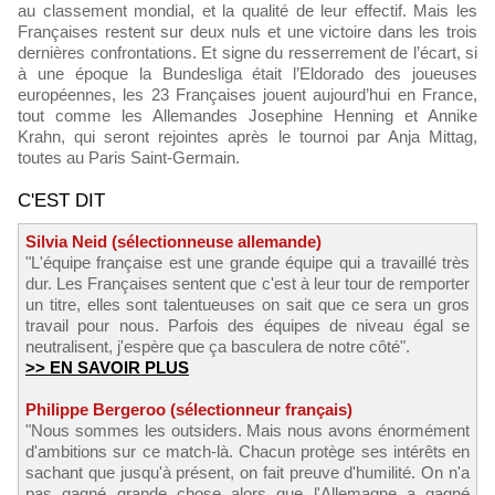
au classement mondial, et la qualité de leur effectif. Mais les
Françaises restent sur deux nuls et une victoire dans les trois
dernières confrontations. Et signe du resserrement de l’écart, si
à une époque la Bundesliga était l’Eldorado des joueuses
européennes, les 23 Françaises jouent aujourd’hui en France,
tout comme les Allemandes Josephine Henning et Annike
Krahn, qui seront rejointes après le tournoi par Anja Mittag,
toutes au Paris Saint-Germain.
C'EST DIT
Silvia Neid (sélectionneuse allemande)
"L'équipe française est une grande équipe qui a travaillé très
dur. Les Françaises sentent que c'est à leur tour de remporter
un titre, elles sont talentueuses on sait que ce sera un gros
travail pour nous. Parfois des équipes de niveau égal se
neutralisent, j'espère que ça basculera de notre côté".
>> EN SAVOIR PLUS
Philippe Bergeroo (sélectionneur français)
"Nous sommes les outsiders. Mais nous avons énormément
d'ambitions sur ce match-là. Chacun protège ses intérêts en
sachant que jusqu'à présent, on fait preuve d'humilité. On n'a
pas gagné grande chose alors que l'Allemagne a gagné