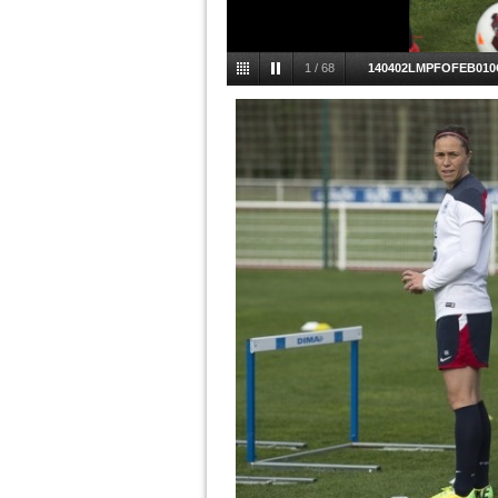
1
/
68
140402LMPFOFEB010G