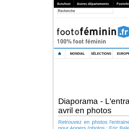
Actufoot
Autres départements
Footofe
MONDIAL
SÉLECTIONS
EUROP
Diaporama - L'entr
avril en photos
Retrouvez en photos l'entrain
pour Angers (photos : Eric Bal