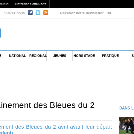
minin
Entretiens exclusifs
Suivez nous
Recevez notre newsletter
E
NATIONAL
RÉGIONAL
JEUNES
HORS STADE
PRATIQUE
S
ainement des Bleues du 2
DANS L
ement des Bleues du 2 avril avant leur départ
edent)