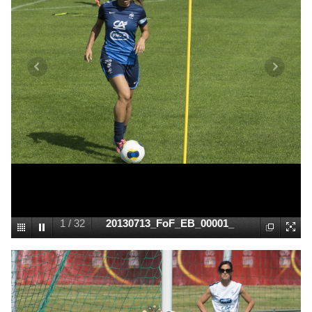
1
/
32
20130713_FoF_EB_00001_