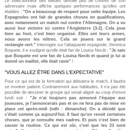
Le sélectionneur des Bleues dévoile peu de choses de son
adversaire mais affiche quelques performances qu'elles ont
établies :
"On a beaucoup de respect pour cette équipe. Les
Espagnoles ont fait de grandes choses en qualifications,
avec notamment un match nul contre l'Allemagne. On a vu
aussi leur victoire ici contre l'Angleterre (3-2). Cela joue
bien au foot, c'est bien organisé. Elles ont leurs armes,
nous avons les nôtres. Cela se jouera sur le grand
rectangle vert."
Interrogée sur l'attaquante espagnole, Veronica
Boquete, il a souligné qu'elle était fan de Louisa Necib :
"Je sais
que Boquete est une fan de Louisa Necib et quand je lui ai
donné un maillot, elle était ravie"
!
"VOUS ALLEZ ÊTRE DANS L'EXPECTATIVE"
Pour ce qui est de la formation qui débutera le match, il faudra
se montrer patient. Contrairement aux habitudes, il n'a pas été
possible de dessiner le groupe qui serait aligné au coup d'envoi
lundi soir :
"Je n’ai toujours pas annoncé l’équipe aux
joueuses, je l’annoncerais pas et on ne fera pas de mise en
place cet après-midi (ndlr : dimanche). On a décidé que
c’était comme ça aujourd’hui. Il faut qu'on revoit certaines
choses, que je consulte mes cadres. Et puis c'est bien de
casser la routine. Ce qui est sûr, c'est que les 23 sont