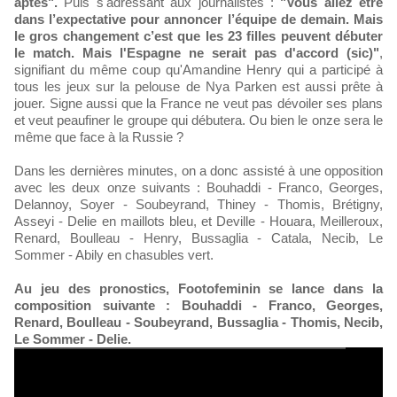
aptes".
Puis s'adressant aux journalistes :
"Vous allez être
dans l’expectative pour annoncer l’équipe de demain. Mais
le gros changement c’est que les 23 filles peuvent débuter
le match. Mais l'Espagne ne serait pas d'accord (sic)"
,
signifiant du même coup qu'Amandine Henry qui a participé à
tous les jeux sur la pelouse de Nya Parken est aussi prête à
jouer. Signe aussi que la France ne veut pas dévoiler ses plans
et veut peaufiner le groupe qui débutera. Ou bien le onze sera le
même que face à la Russie ?
Dans les dernières minutes, on a donc assisté à une opposition
avec les deux onze suivants : Bouhaddi - Franco, Georges,
Delannoy, Soyer - Soubeyrand, Thiney - Thomis, Brétigny,
Asseyi - Delie en maillots bleu, et Deville - Houara, Meilleroux,
Renard, Boulleau - Henry, Bussaglia - Catala, Necib, Le
Sommer - Abily en chasubles vert.
Au jeu des pronostics, Footofeminin se lance dans la
composition suivante : Bouhaddi - Franco, Georges,
Renard, Boulleau - Soubeyrand, Bussaglia - Thomis, Necib,
Le Sommer - Delie.