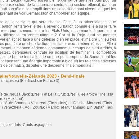
nuité. Zecira Musovic est en pleine confiance dans les buts pour sa
a défense solide de la charnière centrale au secteur offensif, dans un
t son rôle et le remplit dans un collectif de haut niveau, auquel les
 surprenant de voir Gerhardsson chambouler son équipe.
le de la tactique qui sera choisie. Face à un adversaire tel que
allon, tentera-t-elle de la priver du ballon comme elle a su le faire
aire de jouer comme contre les Etats-Unis, et comme le Japon contre
a différence en contre-attaque ? Car si la Roja peut se montrer
ver en échec face à une défense bien en place, et malgré un jeu très
és pour faire un choix tactique similaire avec la même réussite. Elle a
arsenal la menace aérienne, notamment sur coups de pied arrêtés, à
stest, défenseure centrale en position de terminer la compétition
, est une bonne indication de ce que peut proposer la Suède, dont les
et dépensent une énergie importante à bloquer les relances adverses
rs de ce match, disputer une deuxième finale mondiale.
lie/Nouvelle-Zélande 2023 - Demi-finale
rançaises) (En direct sur France 3)
tée de Neuza Back (Brésil) et Leila Cruz (Brésil). 4e arbitre : Melissa
írez (Mexique)
isté de Armando Villarreal (États-Unis) et Felisha Mariscal (États-
to (Venezuela), Adil Zourak (Maroc) et Muhammad Bin Jahari Taqi
 buts suédois, 7 buts espagnols