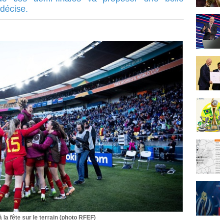
ndécise.
 la fête sur le terrain (photo RFEF)