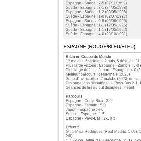
Espagne - Suède : 2-5 (07/11/1999)
Suède - Espagne : 3-1 (24/05/1998)
Espagne - Suède : 1-2 (03/05/1998)
Suède - Espagne : 1-0 (02/07/1997)
Espagne - Suède : 0-8 (05/06/1996)
Suède - Espagne : 1-1 (12/05/1996)
Suède - Espagne : 1-1 (17/05/1992)
Suède - Espagne : 4-0 (23/10/1991)
ESPAGNE (ROUGE/BLEU/BLEU)
Bilan en Coupe du Monde
12 matchs, 5 victoires, 2 nuls, 5 défaites, 21
Plus large victoire : Espagne - Zambie : 5-0
Plus large défaite : Japon - Espagne : 4-0 (
Meilleur parcours : demi-finale (2023)
Série d'invincibilité : 2 matchs (2023, en cou
Prolongations disputées : 1 (Pays-Bas 2-1, 
Séances de tirs au but disputées : néant
Parcours
Espagne - Costa Rica : 3-0
Espagne - Zambie : 5-0
Japon - Espagne : 4-0
Suisse - Espagne : 1-5
Espagne - Pays-Bas : 2-1 a.p.
Effectif
G : 1-Misa Rodriguez (Real Madrid, 17/0), 1
2/0)
D : 2-Ona Batlle (FC Barcelone, 35/1), 4-