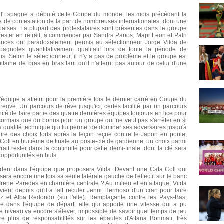
 l'Espagne a débuté cette Coupe du monde, les mois précédant la
e de contestation de la part de nombreuses internationales, dont une
aises. La plupart des protestataires sont présentes dans le groupe
e rester en retrait, à commencer par Sandra Panos, Mapi Leon et Patri
sences ont paradoxalement permis au sélectionneur Jorge Vilda de
agnoles quantitativement qualitatif lors de toute la période de
us. Selon le sélectionneur, il n'y a pas de problème et le groupe est
itaine de bras en bras tant qu'il n'atterrit pas autour de celui d'une
 l'équipe a atteint pour la première fois le dernier carré en Coupe du
reuve. Un parcours de rêve jusqu'ici, certes facilité par un parcours
unité de faire partie des quatre dernières équipes toujours en lice pour
désormais que du bonus pour un groupe qui ne veut pas s'arrêter en si
a qualité technique qui lui permet de dominer ses adversaires jusqu'à
 faire des choix forts après la leçon reçue contre le Japon en poule,
oll en huitième de finale au poste-clé de gardienne, un choix parmi
vrait rester dans la continuité pour cette demi-finale, dont la clé sera
opportunités en buts.
sident dans l'équipe que proposera Vilda. Devant une Cata Coll qui
sera encore une fois sa seule latérale gauche de l'effectif sur le banc
rene Paredes en charnière centrale ? Au milieu et en attaque, Vilda
ient depuis qu'il a fait reculer Jenni Hermoso d'un cran pour faire
 et Alba Redondo (sur l'aile). Remplaçante contre les Pays-Bas,
ce dans l'équipe de départ, elle qui apporte une vitesse qui a pu
e niveau va encore s'élever, impossible de savoir quel temps de jeu
re plus de responsabilités sur les épaules d'Aitana Bonmati, très