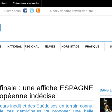
minin
Entretiens exclusifs
Suivez nous
Recevez notre newsletter
E
NATIONAL
RÉGIONAL
JEUNES
HORS STADE
PRATIQUE
S
inale : une affiche ESPAGNE
DANS L
opéenne indécise
urs inédit et des Suédoises en terrain connu,
de ces demi-finales va proposer une belle