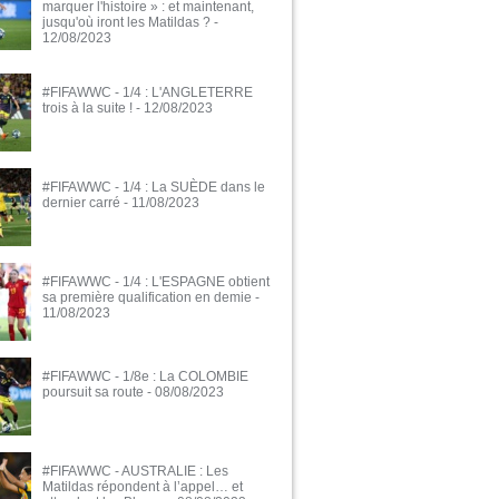
marquer l'histoire » : et maintenant,
jusqu'où iront les Matildas ?
-
12/08/2023
#FIFAWWC - 1/4 : L'ANGLETERRE
trois à la suite !
- 12/08/2023
#FIFAWWC - 1/4 : La SUÈDE dans le
dernier carré
- 11/08/2023
#FIFAWWC - 1/4 : L'ESPAGNE obtient
sa première qualification en demie
-
11/08/2023
#FIFAWWC - 1/8e : La COLOMBIE
poursuit sa route
- 08/08/2023
#FIFAWWC - AUSTRALIE : Les
Matildas répondent à l’appel… et