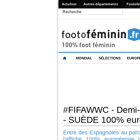
Actufoot
Autres départements
Footofe
MONDIAL
SÉLECTIONS
EUROP
#FIFAWWC - Demi-f
- SUÈDE 100% eur
Entre des Espagnoles au parco
l'affiche 100% européenne 