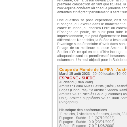
rencontre, Gerhardsson devant jouer la conti
première compétition en tant que titulaire, l
bloc-équipe cohérent où chaque joueuse connaî
entrantes s'intègrent parfaitement. Il serait
Une question se pose cependant, c'est cel
l'Espagne, qui excelle dans le maniement du b
contre le Japon, ou choisira-t-elle au contr
l'Espagne en poule, de subir pour faire l
impressionnante, elle peut également se trou
différent des Nadeshiko, la Suède a les qualit
l'avantage supplémentaire d'avoir dans son 
l'image de sa meilleure buteuse Amanda Ile
Soulier d'Or, ce qui en plus d'être incongru
attaquantes sont les premières défenseures 
notamment. Un seul objectif pour la Suède lo
Coupe du Monde de la FIFA - Austra
Mardi 15 août 2023
- 20h00 locales (10h00 f
ESPAGNE - SUÈDE
Auckland (Eden Park)
Arbitres : Edina Alves Batista (Brésil) assis
Borjas (Honduras). 5e arbitre : Sandra Ram
Arbitres VAR : Nicolás Gallo (Colombie) ass
Unis). Arbitres suppléants VAR : Juan So
(Singapour)
Historique des confrontations
11 matchs, 7 victoires suédoises, 4 nuls, 33
Espagne - Suède : 1-1 (07/10/2022)
Espagne - Suède : 0-0 (23/01/2002)
Suède - Espagne : 7-0 (11/06/2000)