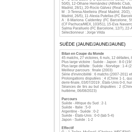
50/0), 12-Oihane Hernández (Athletic Club,
Madrid, 28/1), 20-Rocío Gálvez (Real Madrid
M : 3-Teresa Abelleira (Real Madrid, 20/2),
Madrid, 26/5), 11-Alexia Putellas (FC Barce
A : 8-Mariona Caldentey (FC Barcelone, 59
(CF Pachuca/MEX, 103/51), 15-Eva Navarro 
Salma Paralluelo (FC Barcelone, 12/7), 22-A
Sélectionneur : Jorge Vilda
SUÈDE (JAUNE/JAUNE/JAUNE)
Bilan en Coupe du Monde
45 matchs, 27 victoires, 6 nuls, 12 défaites,
Plus large victoire : Suède - Japon : 8-0 (19
Plus large défaite : Suède - Norvège : 1-4 (
Meilleur parcours : finale (2003)
Série d'invincibilité : 6 matchs (2007-2011 
Prolongations disputées : 4 (Chine 1-1, qua
demi-finale, 03/07/2019 ; États-Unis 0-0, hu
Séances de tirs au but disputées : 2 (Chin
huitième, 06/08/2023)
Parcours
Suède - Afrique du Sud : 2-1
Suède - Italie : 5-0
Argentine - Suède : 0-2
Suède - États-Unis : 0-0 (tab 5-4)
Japon - Suède : 1-2
Effectif
G : 1-Zećira Mušović (Chelsea WFC/ENG, 