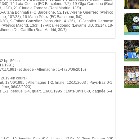
 13/0), 14-Laia Codina (FC Barcelone, 7/2), 19-Olga Carmona (Real
, 12/0), 21-Claudia Zornoza (Real Madrid, 13/0)
 6-Aitana Bonmatí (FC Barcelone, 52/19), 7-Irene Guerrero (Atlético
lone, 107/28), 16-María Pérez (FC Barcelone, 5/0)
/20), 9-Esther González (sans club, 41/26), 10-Jennifer Hermoso
(Atlético Madrid, 13/3), 17-Alba Redondo (Levante UD, 33/14), 18-
thenea Del Castillo (Real Madrid, 30/7)
 82 bp, 50 bc
/11/1991)
27/11/1991) et Suède - Allemagne : 1-4 (20/06/2015)
et 2019-en cours)
rt, 13/06/1995 ; Allemagne 1-2, finale, 12/10/2003 ; Pays-Bas 0-1,
itième, 06/08/2023)
e 1-1, perdue 3-4, quart, 13/06/1995 ; États-Unis 0-0, gagnée 5-4,
14/0), 12-Jennifer Falk (BK Häcken, 17/0), 21-Tove Enblom (KIF