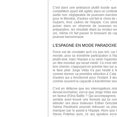
C'est dans une ambiance plutôt lourde que
compétition ayant été agités dans un context
partie non négligeable de joueuses barcelon
pour le Mondial, d'autres ont fait le choix d
Guijarro, trois cadres de l'équipe. Ces ab
puiser dans un réservoir de joueuses esp
préparation, les résultats étant au rendez-vo
uni, même s'il fait passer le brassard de cap
joueuse barcelonaise.
L'ESPAGNE EN MODE PARADOXE
Force est de constater qu'il n'a pas tort, car
monde, pour sa troisième participation à l'ép
plutôt aisé, mais l'équipe a su saisir l'opport
un titre mondial qui serait inédit. Ce n'est 
bon chemin, s'appuyant en premier lieu sur s
le faire plier. Jorge Vilda n'a pas hésité à
comme donner sa première sélection à Cata C
d'autres qui a fonctionné pour l'instant. Il de
comme souvent la capacité à transformer ses 
C'est en défense que les interrogations ré
devrait enchaîner, est-ce que Jorge Vilda lais
en faveur d'Ona Batlle ? Qui accompagnera I
semble avoir trouvé une formule qui lui conv
débuter ses deux buteuses Esther Gonzalez
Salma Paralluelo pourrait retrouver sa pla
manquer par le passé à l'équipe. Alors que l
Alexia Putellas aura, ce qui ajoutera enco