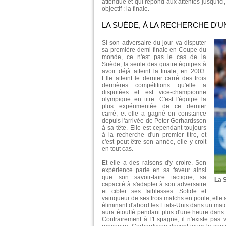
attendue et qui répond aux attentes jusqu'ic
objectif : la finale.
LA SUÈDE, À LA RECHERCHE D'U
Si son adversaire du jour va disputer
sa première demi-finale en Coupe du
monde, ce n'est pas le cas de la
Suède, la seule des quatre équipes à
avoir déjà atteint la finale, en 2003.
Elle atteint le dernier carré des trois
dernières compétitions qu'elle a
disputées et est vice-championne
olympique en titre. C'est l'équipe la
plus expérimentée de ce dernier
carré, et elle a gagné en constance
depuis l'arrivée de Peter Gerhardsson
à sa tête. Elle est cependant toujours
à la recherche d'un premier titre, et
c'est peut-être son année, elle y croit
en tout cas.
Et elle a des raisons d'y croire. Son
expérience parle en sa faveur ainsi
que son savoir-faire tactique, sa
La 
capacité à s'adapter à son adversaire
et cibler ses faiblesses. Solide et
vainqueur de ses trois matchs en poule, elle a
éliminant d'abord les Etats-Unis dans un mat
aura étouffé pendant plus d'une heure dans
Contrairement à l'Espagne, il n'existe pas 