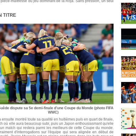
i, pièce-maîtresse du jeu dominant de la Roja. Sans pression, un seul
N TITRE
Suède dispute sa 5e demi-finale d'une Coupe du Monde (photo FIFA
WWC)
 ensuite montré toute sa qualité en huitièmes puis en quart de finale,
ch où elle aura beaucoup subi, puis un Japon enthousiasmant qu'elle
 un match qui restera parmi les meilleurs de cette Coupe du monde.
vraiment d'interrogations sur l'équipe qui sera alignée en début de