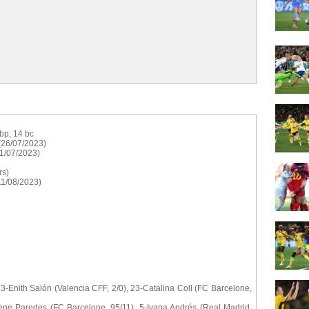
 bp, 14 bc
 (26/07/2023)
31/07/2023)
rs)
11/08/2023)
3-Enith Salón (Valencia CFF, 2/0), 23-Catalina Coll (FC Barcelone,
Irene Paredes (FC Barcelone, 95/11), 5-Ivana Andrés (Real Madrid,