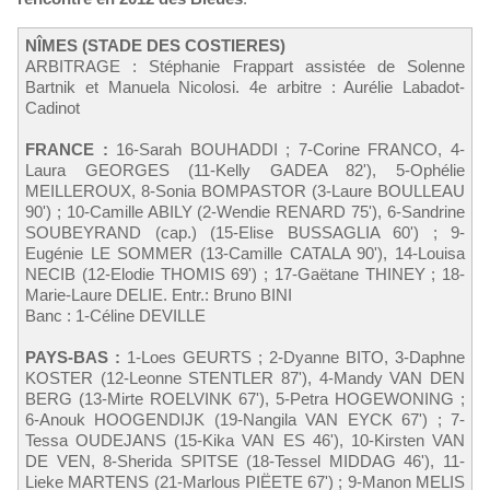
NÎMES (STADE DES COSTIERES)
ARBITRAGE : Stéphanie Frappart assistée de Solenne
Bartnik et Manuela Nicolosi. 4e arbitre : Aurélie Labadot-
Cadinot
FRANCE :
16-Sarah BOUHADDI ; 7-Corine FRANCO, 4-
Laura GEORGES (11-Kelly GADEA 82'), 5-Ophélie
MEILLEROUX, 8-Sonia BOMPASTOR (3-Laure BOULLEAU
90') ; 10-Camille ABILY (2-Wendie RENARD 75'), 6-Sandrine
SOUBEYRAND (cap.) (15-Elise BUSSAGLIA 60') ; 9-
Eugénie LE SOMMER (13-Camille CATALA 90'), 14-Louisa
NECIB (12-Elodie THOMIS 69') ; 17-Gaëtane THINEY ; 18-
Marie-Laure DELIE. Entr.: Bruno BINI
Banc : 1-Céline DEVILLE
PAYS-BAS :
1-Loes GEURTS ; 2-Dyanne BITO, 3-Daphne
KOSTER (12-Leonne STENTLER 87'), 4-Mandy VAN DEN
BERG (13-Mirte ROELVINK 67'), 5-Petra HOGEWONING ;
6-Anouk HOOGENDIJK (19-Nangila VAN EYCK 67') ; 7-
Tessa OUDEJANS (15-Kika VAN ES 46'), 10-Kirsten VAN
DE VEN, 8-Sherida SPITSE (18-Tessel MIDDAG 46'), 11-
Lieke MARTENS (21-Marlous PIËETE 67') ; 9-Manon MELIS