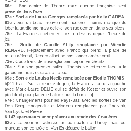
VERSTEEGT
86e :
Bon centre de Thomis mais aucune française n'est
présente dans l'axe
82e :
Sortie de Laura Georges remplacée par Kelly GADEA
81e :
Sur un beau mouvement tricolore, Thomis manque de
lober la gardienne mais celle-ci sort rapidement dans ses pieds
78e :
La France a nettement pris le dessus depuis l'heure de
jeu.
75e :
Sortie de Camille Abily remplacée par Wendie
RENARD
. Replacement avec Franco qui prend la place de
milieu défensif, Renard allant se positionner arrière droit
73e :
Coup franc de Bussaglia bien capté par Geurts
70e :
Sur son premier ballon, Thomis se retrouve face à la
gardienne mais écrase sa frappe
69e :
Sortie de Louisa Necib remplacée par Elodie THOMIS
b[2-1 67e : Sur la reprise du jeu, la France attaque à gauche
avec Marie-Laure DELIE qui se défait de Koster et ouvre son
pied droit pour placer le ballon sous la barre !b]
67e :
Changements pour les Pays-Bas avec les sorties de Van
Den Berg, Hoogendijk et Martens remplacées par Roelvink,
Van Eyck, et Piëete
8 147 spectateurs sont présents au stade des Costières
62e :
Le Sommer adresse un bon ballon à Thiney mais qui
manque son contrôle et Van Es dégage le ballon