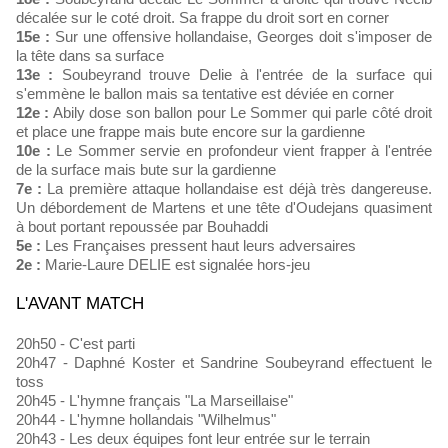
décalée sur le coté droit. Sa frappe du droit sort en corner
15e :
Sur une offensive hollandaise, Georges doit s'imposer de
la tête dans sa surface
13e :
Soubeyrand trouve Delie à l'entrée de la surface qui
s'emmène le ballon mais sa tentative est déviée en corner
12e :
Abily dose son ballon pour Le Sommer qui parle côté droit
et place une frappe mais bute encore sur la gardienne
10e :
Le Sommer servie en profondeur vient frapper à l'entrée
de la surface mais bute sur la gardienne
7e :
La première attaque hollandaise est déjà très dangereuse.
Un débordement de Martens et une tête d'Oudejans quasiment
à bout portant repoussée par Bouhaddi
5e :
Les Françaises pressent haut leurs adversaires
2e :
Marie-Laure DELIE est signalée hors-jeu
L'AVANT MATCH
20h50 - C'est parti
20h47 - Daphné Koster et Sandrine Soubeyrand effectuent le
toss
20h45 - L'hymne français "La Marseillaise"
20h44 - L'hymne hollandais "Wilhelmus"
20h43 - Les deux équipes font leur entrée sur le terrain