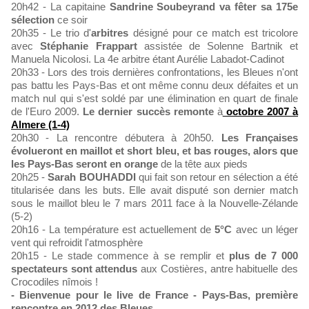
20h42 - La capitaine
Sandrine Soubeyrand va fêter sa 175e
sélection
ce soir
20h35 - Le trio d'
arbitres
désigné pour ce match est tricolore
avec
Stéphanie Frappart
assistée de Solenne Bartnik et
Manuela Nicolosi. La 4e arbitre étant Aurélie Labadot-Cadinot
20h33 - Lors des trois dernières confrontations, les Bleues n'ont
pas battu les Pays-Bas et ont même connu deux défaites et un
match nul qui s'est soldé par une élimination en quart de finale
de l'Euro 2009.
Le dernier succès remonte
à
octobre 2007 à
Almere (1-4)
20h30 - La rencontre débutera à 20h50.
Les Françaises
évolueront en maillot et short bleu, et bas rouges, alors que
les Pays-Bas seront en orange
de la tête aux pieds
20h25 -
Sarah BOUHADDI
qui fait son retour en sélection a été
titularisée dans les buts. Elle avait disputé son dernier match
sous le maillot bleu le 7 mars 2011 face à la Nouvelle-Zélande
(5-2)
20h16 - La température est actuellement de
5°C
avec un léger
vent qui refroidit l'atmosphère
20h15 - Le stade commence à se remplir et
plus de 7 000
spectateurs sont attendus
aux Costières, antre habituelle des
Crocodiles nîmois !
- Bienvenue pour le live de France - Pays-Bas, première
rencontre en 2012 des Bleues
.