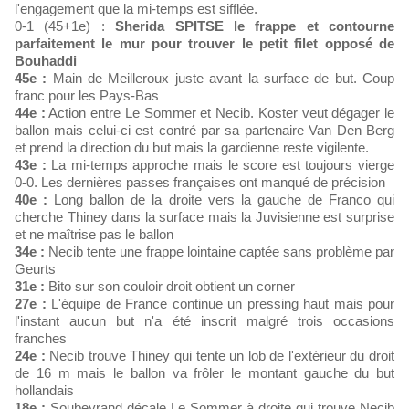
l'engagement que la mi-temps est sifflée.
0-1 (45+1e) :
Sherida SPITSE le frappe et contourne
parfaitement le mur pour trouver le petit filet opposé de
Bouhaddi
45e :
Main de Meilleroux juste avant la surface de but. Coup
franc pour les Pays-Bas
44e :
Action entre Le Sommer et Necib. Koster veut dégager le
ballon mais celui-ci est contré par sa partenaire Van Den Berg
et prend la direction du but mais la gardienne reste vigilente.
43e :
La mi-temps approche mais le score est toujours vierge
0-0. Les dernières passes françaises ont manqué de précision
40e :
Long ballon de la droite vers la gauche de Franco qui
cherche Thiney dans la surface mais la Juvisienne est surprise
et ne maîtrise pas le ballon
34e :
Necib tente une frappe lointaine captée sans problème par
Geurts
31e :
Bito sur son couloir droit obtient un corner
27e :
L'équipe de France continue un pressing haut mais pour
l'instant aucun but n'a été inscrit malgré trois occasions
franches
24e :
Necib trouve Thiney qui tente un lob de l'extérieur du droit
de 16 m mais le ballon va frôler le montant gauche du but
hollandais
18e :
Soubeyrand décale Le Sommer à droite qui trouve Necib