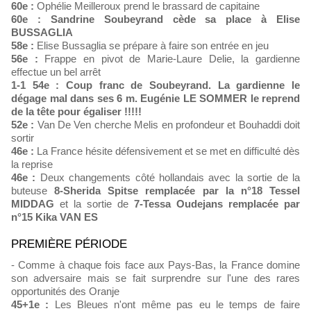
60e :
Ophélie Meilleroux prend le brassard de capitaine
60e :
Sandrine Soubeyrand cède sa place à Elise
BUSSAGLIA
58e :
Elise Bussaglia se prépare à faire son entrée en jeu
56e :
Frappe en pivot de Marie-Laure Delie, la gardienne
effectue un bel arrêt
1-1 54e : Coup franc de Soubeyrand. La gardienne le
dégage mal dans ses 6 m. Eugénie LE SOMMER le reprend
de la tête pour égaliser !!!!!
52e :
Van De Ven cherche Melis en profondeur et Bouhaddi doit
sortir
46e :
La France hésite défensivement et se met en difficulté dès
la reprise
46e :
Deux changements côté hollandais avec la sortie de la
buteuse
8-Sherida Spitse remplacée par la n°18 Tessel
MIDDAG
et la sortie de
7-Tessa Oudejans remplacée par
n°15 Kika VAN ES
PREMIÈRE PÉRIODE
- Comme à chaque fois face aux Pays-Bas, la France domine
son adversaire mais se fait surprendre sur l'une des rares
opportunités des Oranje
45+1e :
Les Bleues n'ont même pas eu le temps de faire