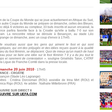
n de la Coupe du Monde qui se joue actuellement en Afrique du Sud,
e autre Coupe du Monde se prépare ce dimanche, celles des Bleues.
c déjà 6 victoires au compteur, 33 buts inscrits et aucun encaissé, la
nce partira favorite face à la Croatie qu'elle a battu 7-0 sur son
rrain. La rencontre retour se déroule à Besançon, au stade Léo
grange ce dimanche, avec un coup d'envoi à 17h45.
Je voudrais aussi que les gens qui aiment le foot et qui sont
ptiques, qui ont des préjugés et des idées reçues quant à la qualité
jeu du foot féminin, se déplacent. Quoi de mieux qu'un match de haut
eau pour se faire une idée sur le foot féminin ? Il y a du jeu tout le
mps et rarement de contestation ».
souligne Grisélidis Talon, CATRF
la Ligue de Franche-Comté dans la presse locale.
manche 20 juin 2010
- 17h45
ANCE - CROATIE
sançon (Stade Léo Lagrange)
bitres : Cristina Dorcioman (ROU) assistée de Irina Mirt (ROU) et
ica Rigo (ROU). 4e arbitre : Nathalie Mittelbronn (FRA)
SUIVRE SUR DIRECT 8
SUIVRE SUR UEFA.COM