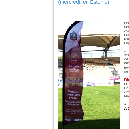
(mercredi, en Estonie)
Loi
un
Ave
Fra
te
La
« 
sce
de 
niv
te
de 
Di
FR
Be
Ar
Mon
A 
A 