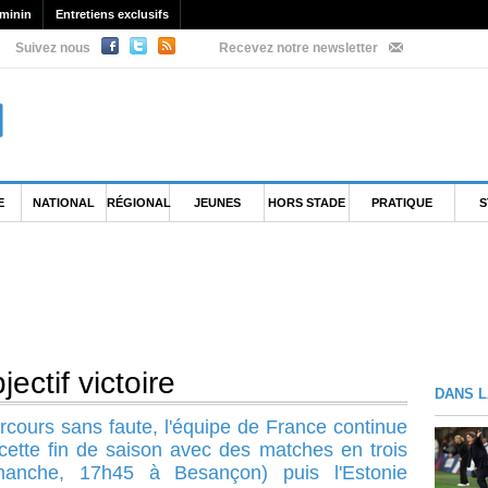
minin
Entretiens exclusifs
Suivez nous
Recevez notre newsletter
E
NATIONAL
RÉGIONAL
JEUNES
HORS STADE
PRATIQUE
S
ectif victoire
DANS L
rcours sans faute, l'équipe de France continue
cette fin de saison avec des matches en trois
imanche, 17h45 à Besançon) puis l'Estonie