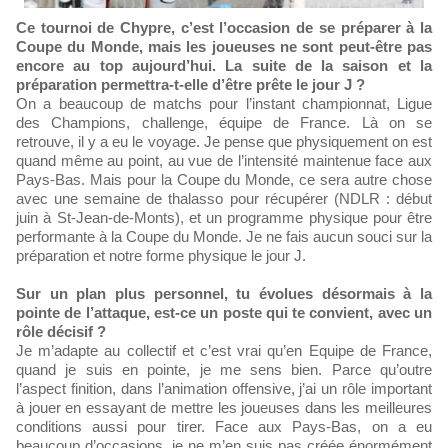
Ce tournoi de Chypre, c’est l’occasion de se préparer à la
Coupe du Monde, mais les joueuses ne sont peut-être pas
encore au top aujourd’hui. La suite de la saison et la
préparation permettra-t-elle d’être prête le jour J ?
On a beaucoup de matchs pour l’instant championnat, Ligue
des Champions, challenge, équipe de France. Là on se
retrouve, il y a eu le voyage. Je pense que physiquement on est
quand même au point, au vue de l’intensité maintenue face aux
Pays-Bas. Mais pour la Coupe du Monde, ce sera autre chose
avec une semaine de thalasso pour récupérer (NDLR : début
juin à St-Jean-de-Monts), et un programme physique pour être
performante à la Coupe du Monde. Je ne fais aucun souci sur la
préparation et notre forme physique le jour J.
Sur un plan plus personnel, tu évolues désormais à la
pointe de l’attaque, est-ce un poste qui te convient, avec un
rôle décisif ?
Je m’adapte au collectif et c’est vrai qu’en Equipe de France,
quand je suis en pointe, je me sens bien. Parce qu’outre
l’aspect finition, dans l’animation offensive, j’ai un rôle important
à jouer en essayant de mettre les joueuses dans les meilleures
conditions aussi pour tirer. Face aux Pays-Bas, on a eu
beaucoup d’occasions, je ne m’en suis pas créée énormément