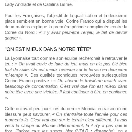
Lady Andrade et de Catalina Lisme.
Pour les Françaises, l’objectif de la qualification et la deuxième
place semblent en bonne voie. Corine Franco qui a disputé les
deux matchs explique la première période compliquée contre la
Corée du Nord :
« il y avait peut-être l’enjeu, le fait de devoir
gagner ».
"ON EST MIEUX DANS NOTRE TÊTE"
La Lyonnaise tout comme son équipe recherchait à retrouver le
jeu :
« On avait envie de faire du jeu, mais on n’a pas été bien
tout de suite. On est mieux revenue sur le terrain en deuxième
mi-temps ».
Des qualités techniques retrouvées surlesquelles
Corine Franco positive :
« On aborde le troisième match avec
beaucoup de concentration. C’est vrai que l’on est mieux dans
notre tête avec une victoire. Il faut continuer à être en confiance
».
Celle qui avait peu jouer lors du dernier Mondial en raison d’une
blessure peut savourer.
« On s’entraîne toute l’année pour ces
moments-là. C’est vrai que sur le terrain c’est différent. J’avais
vécu la Coupe du Monde différemment, là il n’y a pas que le
foot. J’adore tous les sports, hier (NDLR : dimanche), on a