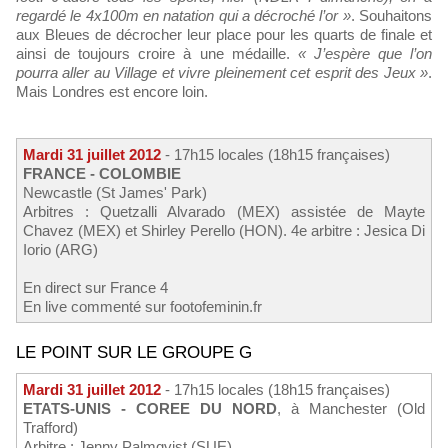
regardé le 4x100m en natation qui a décroché l’or »
. Souhaitons
aux Bleues de décrocher leur place pour les quarts de finale et
ainsi de toujours croire à une médaille.
« J’espère que l’on
pourra aller au Village et vivre pleinement cet esprit des Jeux »
.
Mais Londres est encore loin.
Mardi 31 juillet 2012
- 17h15 locales (18h15 françaises)
FRANCE - COLOMBIE
Newcastle (St James' Park)
Arbitres : Quetzalli Alvarado (MEX) assistée de Mayte
Chavez (MEX) et Shirley Perello (HON). 4e arbitre : Jesica Di
Iorio (ARG)
En direct sur France 4
En live commenté sur footofeminin.fr
LE POINT SUR LE GROUPE G
Mardi 31 juillet 2012
- 17h15 locales (18h15 françaises)
ETATS-UNIS - COREE DU NORD
, à Manchester (Old
Trafford)
Arbitre : Jenny Palmqvist (SUE)