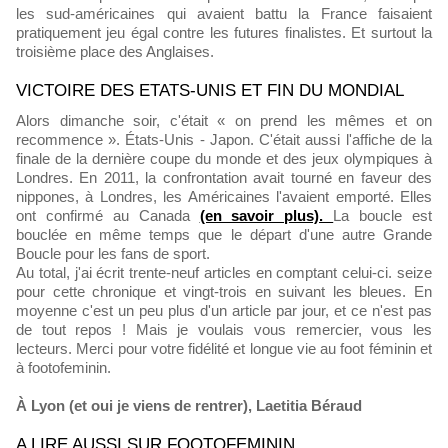
les sud-américaines qui avaient battu la France faisaient
pratiquement jeu égal contre les futures finalistes. Et surtout la
troisième place des Anglaises.
VICTOIRE DES ETATS-UNIS ET FIN DU MONDIAL
Alors dimanche soir, c'était « on prend les mêmes et on
recommence ». États-Unis - Japon. C'était aussi l'affiche de la
finale de la dernière coupe du monde et des jeux olympiques à
Londres. En 2011, la confrontation avait tourné en faveur des
nippones, à Londres, les Américaines l'avaient emporté. Elles
ont confirmé au Canada
(en savoir plus).
La boucle est
bouclée en même temps que le départ d'une autre Grande
Boucle pour les fans de sport.
Au total, j'ai écrit trente-neuf articles en comptant celui-ci. seize
pour cette chronique et vingt-trois en suivant les bleues. En
moyenne c'est un peu plus d'un article par jour, et ce n'est pas
de tout repos ! Mais je voulais vous remercier, vous les
lecteurs. Merci pour votre fidélité et longue vie au foot féminin et
à footofeminin.
À Lyon (et oui je viens de rentrer), Laetitia Béraud
A LIRE AUSSI SUR FOOTOFEMININ..