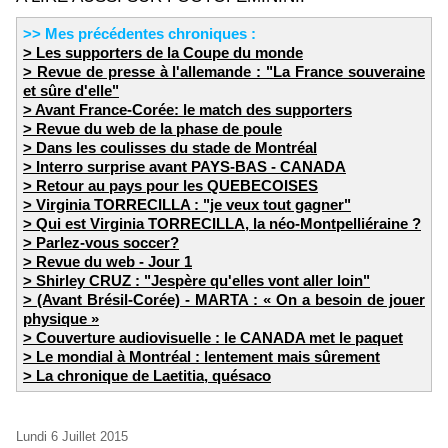
>> Mes précédentes chroniques :
> Les supporters de la Coupe du monde
> Revue de presse à l'allemande : "La France souveraine
et sûre d'elle"
> Avant France-Corée: le match des supporters
> Revue du web de la phase de poule
> Dans les coulisses du stade de Montréal
> Interro surprise avant PAYS-BAS - CANADA
> Retour au pays pour les QUEBECOISES
> Virginia TORRECILLA : "je veux tout gagner"
> Qui est Virginia TORRECILLA, la néo-Montpelliéraine ?
> Parlez-vous soccer?
> Revue du web - Jour 1
> Shirley CRUZ : "Jespère qu'elles vont aller loin"
> (Avant Brésil-Corée) - MARTA : « On a besoin de jouer
physique »
> Couverture audiovisuelle : le CANADA met le paquet
> Le mondial à Montréal : lentement mais sûrement
> La chronique de Laetitia, quésaco
Lundi 6 Juillet 2015