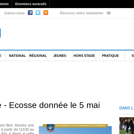
minin
Entretiens exclusifs
Suivez nous
Recevez notre newsletter
E
NATIONAL
RÉGIONAL
JEUNES
HORS STADE
PRATIQUE
S
e - Ecosse donnée le 5 mai
DANS L
no Bini, tiendra une
 à partir de 11h30 au
Bot, à Brest. A cette