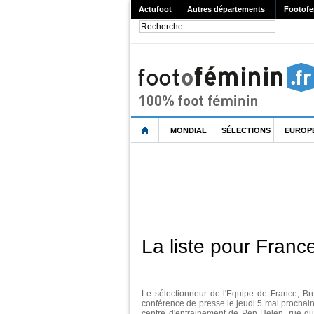
Actufoot
Autres départements
Footofe
MONDIAL
SÉLECTIONS
EUROP
La liste pour Franc
Le sélectionneur de l'Equipe de France, Bru
conférence de presse le jeudi 5 mai prochain
centre d'entrainement de Pen Helen, rue du 