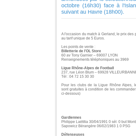
octobre (16h30) face à l'Isl
suivant au Havre (18h00).
A l'occasion du match à Gerland, le prix des 
au tarif unique de 5 Euros.
Les points de vente :
Billetterie de l'OL Store
60 av Tony Garnier – 69007 LYON
Renseignements téléphoniques au 3969
Ligue Rhône-Alpes de Football
237, rue Léon Blum – 69928 VILLEURBANN
Tél : 04 72 15 30 30
Pour les clubs de la Ligue Rhône Alpes, l
sont gratuites à condition de les commander
ci-dessous)
Gardiennes
Philippe Laëtitia 30/04/1991 0 sél. 0 but Mont
Sapowicz Bérangère 06/02/1983 1 0 PSG
Défenseuses