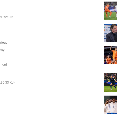
ier Yzeure
rieuc
isy
r
umont
130.33 Ko)