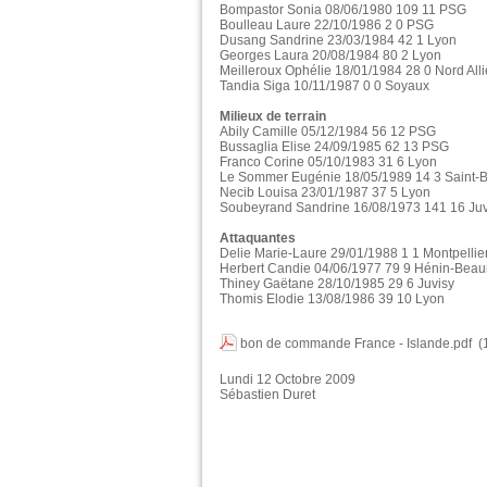
Bompastor Sonia 08/06/1980 109 11 PSG
Boulleau Laure 22/10/1986 2 0 PSG
Dusang Sandrine 23/03/1984 42 1 Lyon
Georges Laura 20/08/1984 80 2 Lyon
Meilleroux Ophélie 18/01/1984 28 0 Nord All
Tandia Siga 10/11/1987 0 0 Soyaux
Milieux de terrain
Abily Camille 05/12/1984 56 12 PSG
Bussaglia Elise 24/09/1985 62 13 PSG
Franco Corine 05/10/1983 31 6 Lyon
Le Sommer Eugénie 18/05/1989 14 3 Saint-B
Necib Louisa 23/01/1987 37 5 Lyon
Soubeyrand Sandrine 16/08/1973 141 16 Juv
Attaquantes
Delie Marie-Laure 29/01/1988 1 1 Montpellie
Herbert Candie 04/06/1977 79 9 Hénin-Bea
Thiney Gaëtane 28/10/1985 29 6 Juvisy
Thomis Elodie 13/08/1986 39 10 Lyon
bon de commande France - Islande.pdf
(
Lundi 12 Octobre 2009
Sébastien Duret