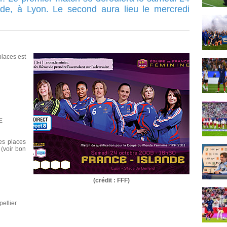
ande, à Lyon. Le second aura lieu le mercredi
places est
E
es places
 (voir bon
(crédit : FFF)
pellier