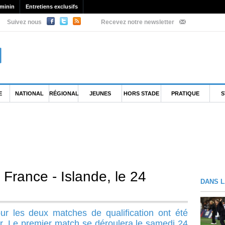
minin
Entretiens exclusifs
Suivez nous
Recevez notre newsletter
E
NATIONAL
RÉGIONAL
JEUNES
HORS STADE
PRATIQUE
S
France - Islande, le 24
DANS L
r les deux matches de qualification ont été
r. Le premier match se déroulera le samedi 24