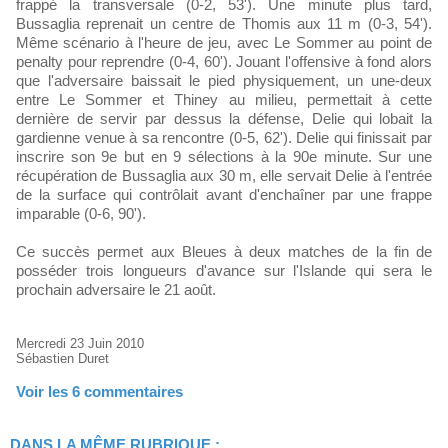
frappé la transversale (0-2, 53'). Une minute plus tard,
Bussaglia reprenait un centre de Thomis aux 11 m (0-3, 54').
Même scénario à l'heure de jeu, avec Le Sommer au point de
penalty pour reprendre (0-4, 60'). Jouant l'offensive à fond alors
que l'adversaire baissait le pied physiquement, un une-deux
entre Le Sommer et Thiney au milieu, permettait à cette
dernière de servir par dessus la défense, Delie qui lobait la
gardienne venue à sa rencontre (0-5, 62'). Delie qui finissait par
inscrire son 9e but en 9 sélections à la 90e minute. Sur une
récupération de Bussaglia aux 30 m, elle servait Delie à l'entrée
de la surface qui contrôlait avant d'enchaîner par une frappe
imparable (0-6, 90').
Ce succès permet aux Bleues à deux matches de la fin de
posséder trois longueurs d'avance sur l'Islande qui sera le
prochain adversaire le 21 août.
Mercredi 23 Juin 2010
Sébastien Duret
Voir les
6
commentaires
DANS LA MÊME RUBRIQUE :