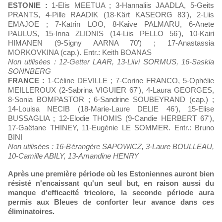
ESTONIE :
1-Elis MEETUA ; 3-Hannaliis JAADLA, 5-Geits
PRANTS, 4-Pille RAADIK (18-Kärt KASEORG 83'), 2-Liis
EMAJOE ; 7-Katrin LOO, 8-Kaive PALMARU, 6-Anete
PAULUS, 15-Inna ZLIDNIS (14-Liis PELLO 56'), 10-Kairi
HIMANEN (9-Signy AARNA 70') ; 17-Anastassia
MORKOVKINA (cap.). Entr.: Keith BOANAS
Non utilisées : 12-Getter LAAR, 13-Liivi SORMUS, 16-Saskia
SONNBERG
FRANCE :
1-Céline DEVILLE ; 7-Corine FRANCO, 5-Ophélie
MEILLEROUX (2-Sabrina VIGUIER 67'), 4-Laura GEORGES,
8-Sonia BOMPASTOR ; 6-Sandrine SOUBEYRAND (cap.) ;
14-Louisa NECIB (18-Marie-Laure DELIE 46'), 15-Elise
BUSSAGLIA ; 12-Elodie THOMIS (9-Candie HERBERT 67'),
17-Gaëtane THINEY, 11-Eugénie LE SOMMER. Entr.: Bruno
BINI
Non utilisées : 16-Bérangère SAPOWICZ, 3-Laure BOULLEAU,
10-Camille ABILY, 13-Amandine HENRY
Après une première période où les Estoniennes auront bien
résisté n'encaissant qu'un seul but, en raison aussi du
manque d'efficacité tricolore, la seconde période aura
permis aux Bleues de conforter leur avance dans ces
éliminatoires.