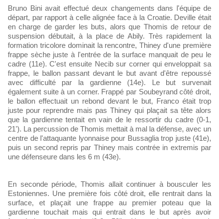
Bruno Bini avait effectué deux changements dans l'équipe de
départ, par rapport à celle alignée face à la Croatie. Deville était
en charge de garder les buts, alors que Thomis de retour de
suspension débutait, à la place de Abily. Très rapidement la
formation tricolore dominait la rencontre, Thiney d'une première
frappe sèche juste à l'entrée de la surface manquait de peu le
cadre (11e). C'est ensuite Necib sur corner qui enveloppait sa
frappe, le ballon passant devant le but avant d'être repoussé
avec difficulté par la gardienne (14e). Le but survenait
également suite à un corner. Frappé par Soubeyrand côté droit,
le ballon effectuait un rebond devant le but, Franco était trop
juste pour reprendre mais pas Thiney qui plaçait sa tête alors
que la gardienne tentait en vain de le ressortir du cadre (0-1,
21'). La percussion de Thomis mettait à mal la défense, avec un
centre de l'attaquante lyonnaise pour Bussaglia trop juste (41e),
puis un second repris par Thiney mais contrée in extremis par
une défenseure dans les 6 m (43e).
En seconde période, Thomis allait continuer à bousculer les
Estoniennes. Une première fois côté droit, elle rentrait dans la
surface, et plaçait une frappe au premier poteau que la
gardienne touchait mais qui entrait dans le but après avoir