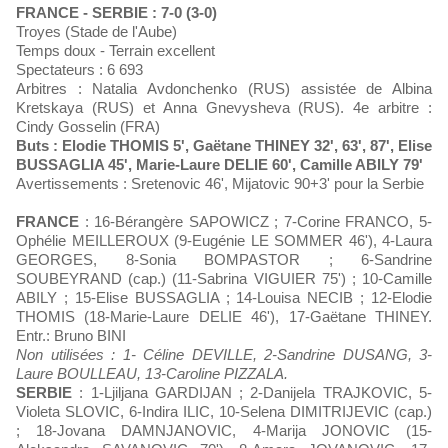
FRANCE - SERBIE : 7-0 (3-0)
Troyes (Stade de l'Aube)
Temps doux - Terrain excellent
Spectateurs : 6 693
Arbitres : Natalia Avdonchenko (RUS) assistée de Albina
Kretskaya (RUS) et Anna Gnevysheva (RUS). 4e arbitre :
Cindy Gosselin (FRA)
Buts : Elodie THOMIS 5', Gaëtane THINEY 32', 63', 87', Elise
BUSSAGLIA 45', Marie-Laure DELIE 60', Camille ABILY 79'
Avertissements : Sretenovic 46', Mijatovic 90+3' pour la Serbie
FRANCE
: 16-Bérangère SAPOWICZ ; 7-Corine FRANCO, 5-
Ophélie MEILLEROUX (9-Eugénie LE SOMMER 46'), 4-Laura
GEORGES, 8-Sonia BOMPASTOR ; 6-Sandrine
SOUBEYRAND (cap.) (11-Sabrina VIGUIER 75') ; 10-Camille
ABILY ; 15-Elise BUSSAGLIA ; 14-Louisa NECIB ; 12-Elodie
THOMIS (18-Marie-Laure DELIE 46'), 17-Gaëtane THINEY.
Entr.: Bruno BINI
Non utilisées : 1- Céline DEVILLE, 2-Sandrine DUSANG, 3-
Laure BOULLEAU, 13-Caroline PIZZALA.
SERBIE
: 1-Ljiljana GARDIJAN ; 2-Danijela TRAJKOVIC, 5-
Violeta SLOVIC, 6-Indira ILIC, 10-Selena DIMITRIJEVIC (cap.)
; 18-Jovana DAMNJANOVIC, 4-Marija JONOVIC (15-