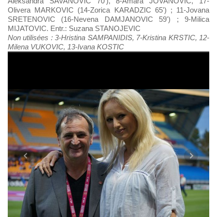
Aleksandra SAVANOVIC 70'), 8-Amara JOVANOVIC, 17-
Olivera MARKOVIC (14-Zorica KARADZIC 65') ; 11-Jovana
SRETENOVIC (16-Nevena DAMJANOVIC 59') ; 9-Milica
MIJATOVIC. Entr.: Suzana STANOJEVIC
Non utilisées : 3-Hristina SAMPANIDIS, 7-Kristina KRSTIC, 12-
Milena VUKOVIC, 13-Ivana KOSTIC