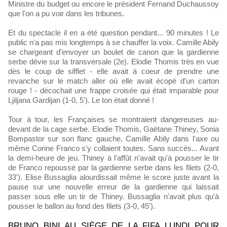
Ministre du budget ou encore le président Fernand Duchaussoy
que l'on a pu voir dans les tribunes.
Et du spectacle il en a été question pendant... 90 minutes ! Le
public n'a pas mis longtemps à se chauffer la voix. Camille Abily
se chargeant d'envoyer un boulet de canon que la gardienne
serbe dévie sur la transversale (2e). Elodie Thomis très en vue
dès le coup de sifflet - elle avait à coeur de prendre une
revanche sur le match aller où elle avait écopé d'un carton
rouge ! - décochait une frappe croisée qui était imparable pour
Ljiljana Gardijan (1-0, 5'). Le ton était donné !
Tour à tour, les Françaises se montraient dangereuses au-
devant de la cage serbe. Elodie Thomis, Gaëtane Thiney, Sonia
Bompastor sur son flanc gauche, Camille Abily dans l'axe ou
même Corine Franco s'y collaient toutes. Sans succès... Avant
la demi-heure de jeu. Thiney à l'affût n'avait qu'à pousser le tir
de Franco repoussé par la gardienne serbe dans les filets (2-0,
33'). Elise Bussaglia alourdissait même le score juste avant la
pause sur une nouvelle erreur de la gardienne qui laissait
passer sous elle un tir de Thiney. Bussaglia n'avait plus qu'à
pousser le ballon au fond des filets (3-0, 45').
BRUNO BINI AU SIÈGE DE LA FIFA LUNDI POUR