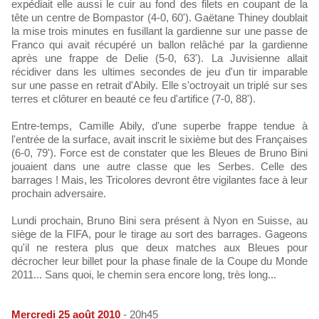
expédiait elle aussi le cuir au fond des filets en coupant de la
tête un centre de Bompastor (4-0, 60'). Gaëtane Thiney doublait
la mise trois minutes en fusillant la gardienne sur une passe de
Franco qui avait récupéré un ballon relâché par la gardienne
après une frappe de Delie (5-0, 63'). La Juvisienne allait
récidiver dans les ultimes secondes de jeu d'un tir imparable
sur une passe en retrait d'Abily. Elle s'octroyait un triplé sur ses
terres et clôturer en beauté ce feu d'artifice (7-0, 88').
Entre-temps, Camille Abily, d'une superbe frappe tendue à
l'entrée de la surface, avait inscrit le sixième but des Françaises
(6-0, 79'). Force est de constater que les Bleues de Bruno Bini
jouaient dans une autre classe que les Serbes. Celle des
barrages ! Mais, les Tricolores devront être vigilantes face à leur
prochain adversaire.
Lundi prochain, Bruno Bini sera présent à Nyon en Suisse, au
siège de la FIFA, pour le tirage au sort des barrages. Gageons
qu'il ne restera plus que deux matches aux Bleues pour
décrocher leur billet pour la phase finale de la Coupe du Monde
2011... Sans quoi, le chemin sera encore long, très long...
Mercredi 25 août 2010
- 20h45