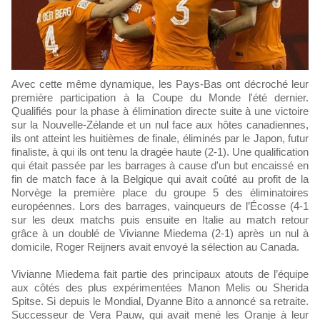
Avec cette même dynamique, les Pays-Bas ont décroché leur
première participation à la Coupe du Monde l'été dernier.
Qualifiés pour la phase à élimination directe suite à une victoire
sur la Nouvelle-Zélande et un nul face aux hôtes canadiennes,
ils ont atteint les huitièmes de finale, éliminés par le Japon, futur
finaliste, à qui ils ont tenu la dragée haute (2-1). Une qualification
qui était passée par les barrages à cause d'un but encaissé en
fin de match face à la Belgique qui avait coûté au profit de la
Norvège la première place du groupe 5 des éliminatoires
européennes. Lors des barrages, vainqueurs de l’Écosse (4-1
sur les deux matchs puis ensuite en Italie au match retour
grâce à un doublé de Vivianne Miedema (2-1) après un nul à
domicile, Roger Reijners avait envoyé la sélection au Canada.
Vivianne Miedema fait partie des principaux atouts de l’équipe
aux côtés des plus expérimentées Manon Melis ou Sherida
Spitse. Si depuis le Mondial, Dyanne Bito a annoncé sa retraite.
Successeur de Vera Pauw, qui avait mené les Oranje à leur