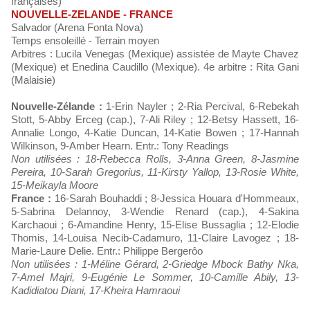
françaises)
NOUVELLE-ZELANDE - FRANCE
Salvador (Arena Fonta Nova)
Temps ensoleillé - Terrain moyen
Arbitres : Lucila Venegas (Mexique) assistée de Mayte Chavez
(Mexique) et Enedina Caudillo (Mexique). 4e arbitre : Rita Gani
(Malaisie)
Nouvelle-Zélande :
1-Erin Nayler ; 2-Ria Percival, 6-Rebekah
Stott, 5-Abby Erceg (cap.), 7-Ali Riley ; 12-Betsy Hassett, 16-
Annalie Longo, 4-Katie Duncan, 14-Katie Bowen ; 17-Hannah
Wilkinson, 9-Amber Hearn. Entr.: Tony Readings
Non utilisées : 18-Rebecca Rolls, 3-Anna Green, 8-Jasmine
Pereira, 10-Sarah Gregorius, 11-Kirsty Yallop, 13-Rosie White,
15-Meikayla Moore
France :
16-Sarah Bouhaddi ; 8-Jessica Houara d'Hommeaux,
5-Sabrina Delannoy, 3-Wendie Renard (cap.), 4-Sakina
Karchaoui ; 6-Amandine Henry, 15-Elise Bussaglia ; 12-Elodie
Thomis, 14-Louisa Necib-Cadamuro, 11-Claire Lavogez ; 18-
Marie-Laure Delie. Entr.: Philippe Bergerôo
Non utilisées : 1-Méline Gérard, 2-Griedge Mbock Bathy Nka,
7-Amel Majri, 9-Eugénie Le Sommer, 10-Camille Abily, 13-
Kadidiatou Diani, 17-Kheira Hamraoui