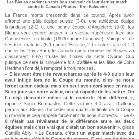
Les Bleues gardent un très bon souvenir de leur dernier match
contre le Canada (Photos : Eric Baledent)
La France monte crescendo dans ce tournoi. Après avoir
affronté une pâle équipe suisse (3-0), une athlétique équipe
finlandaise (2-1) et une bonne équipe d'Angleterre (3-0), les
Bleues vont encore passer à la vitesse supérieure face aux
Canadiennes en finale (16h30 heure française). Vainqueur de
ses trois matches (5-1 contre l'Écosse, 2-1 contre l'Italie et 1-0
contre les Pays-Bas), le Canada (juste derrière les Bleues au
classement FIFA) truste les finales de cette Cyprus Cup
puisque ce sera la cinquième fois d'affilée et les filles de John
Herdman l'ont déjà remporté à trois reprises.
« Elles vont être très revanchardes après le 4-0 qu'on leur
avait infligé lors de la Coupe du monde, elles ne nous
feront aucun cadeau mais on peut avoir confiance en nous.
Si on joue sur notre valeur, on est capable de les battre. On
l'a déjà démontré même si le contexte était différent »,
rappelle Sonia Bompastor. Cette victoire 4-0 avait d'ailleurs
permis aux Bleues d'accéder aux quarts de finale de la Coupe
du monde et cela rappelle forcément de bons moments.
« Le 4-
0 n'était pas révélateur de la différence entre les deux
équipes mais c'est vrai que c'était un bon souvenir
», glisse
Camille Abily.
« Le Canada, c'était un super match avec du
public mais c'était la Coupe du monde. C'est une équipe de