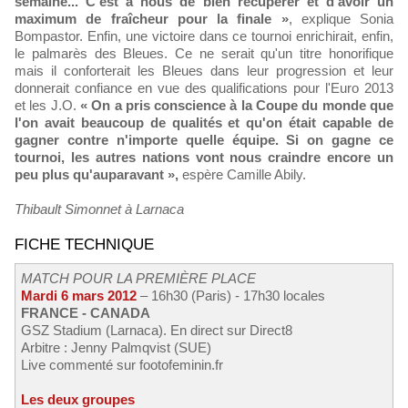
semaine... C'est à nous de bien récupérer et d'avoir un
maximum de fraîcheur pour la finale »
, explique Sonia
Bompastor. Enfin, une victoire dans ce tournoi enrichirait, enfin,
le palmarès des Bleues. Ce ne serait qu'un titre honorifique
mais il conforterait les Bleues dans leur progression et leur
donnerait confiance en vue des qualifications pour l'Euro 2013
et les J.O.
« On a pris conscience à la Coupe du monde que
l'on avait beaucoup de qualités et qu'on était capable de
gagner contre n'importe quelle équipe. Si on gagne ce
tournoi, les autres nations vont nous craindre encore un
peu plus qu'auparavant »,
espère Camille Abily.
Thibault Simonnet à Larnaca
FICHE TECHNIQUE
MATCH POUR LA PREMIÈRE PLACE
Mardi 6 mars 2012
– 16h30 (Paris) - 17h30 locales
FRANCE - CANADA
GSZ Stadium (Larnaca). En direct sur Direct8
Arbitre : Jenny Palmqvist (SUE)
Live commenté sur footofeminin.fr
Les deux groupes