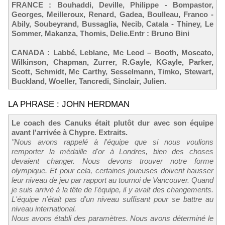
FRANCE : Bouhaddi, Deville, Philippe - Bompastor,
Georges, Meilleroux, Renard, Gadea, Boulleau, Franco -
Abily, Soubeyrand, Bussaglia, Necib, Catala - Thiney, Le
Sommer, Makanza, Thomis, Delie.Entr : Bruno Bini
CANADA : Labbé, Leblanc, Mc Leod – Booth, Moscato,
Wilkinson, Chapman, Zurrer, R.Gayle, KGayle, Parker,
Scott, Schmidt, Mc Carthy, Sesselmann, Timko, Stewart,
Buckland, Woeller, Tancredi, Sinclair, Julien.
LA PHRASE : JOHN HERDMAN
Le coach des Canuks était plutôt dur avec son équipe
avant l'arrivée à Chypre. Extraits.
"Nous avons rappelé à l'équipe que si nous voulions
remporter la médaille d'or à Londres, bien des choses
devaient changer. Nous devons trouver notre forme
olympique. Et pour cela, certaines joueuses doivent hausser
leur niveau de jeu par rapport au tournoi de Vancouver. Quand
je suis arrivé à la tête de l'équipe, il y avait des changements.
L'équipe n'était pas d'un niveau suffisant pour se battre au
niveau international.
Nous avons établi des paramètres. Nous avons déterminé le