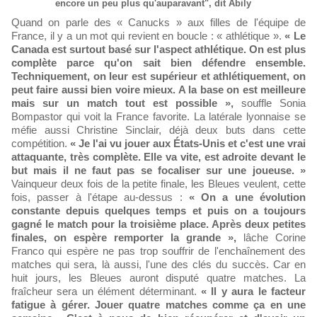
encore un peu plus qu'auparavant", dit Abily
Quand on parle des « Canucks » aux filles de l'équipe de
France, il y a un mot qui revient en boucle : « athlétique ».
« Le
Canada est surtout basé sur l'aspect athlétique. On est plus
complète parce qu'on sait bien défendre ensemble.
Techniquement, on leur est supérieur et athlétiquement, on
peut faire aussi bien voire mieux. A la base on est meilleure
mais sur un match tout est possible »,
souffle Sonia
Bompastor qui voit la France favorite. La latérale lyonnaise se
méfie aussi Christine Sinclair, déjà deux buts dans cette
compétition.
« Je l'ai vu jouer aux États-Unis et c'est une vrai
attaquante, très complète. Elle va vite, est adroite devant le
but mais il ne faut pas se focaliser sur une joueuse. »
Vainqueur deux fois de la petite finale, les Bleues veulent, cette
fois, passer à l'étape au-dessus :
« On a une évolution
constante depuis quelques temps et puis on a toujours
gagné le match pour la troisième place. Après deux petites
finales, on espère remporter la grande »,
lâche Corine
Franco qui espère ne pas trop souffrir de l'enchaînement des
matches qui sera, là aussi, l'une des clés du succès. Car en
huit jours, les Bleues auront disputé quatre matches. La
fraîcheur sera un élément déterminant.
« Il y aura le facteur
fatigue à gérer. Jouer quatre matches comme ça en une