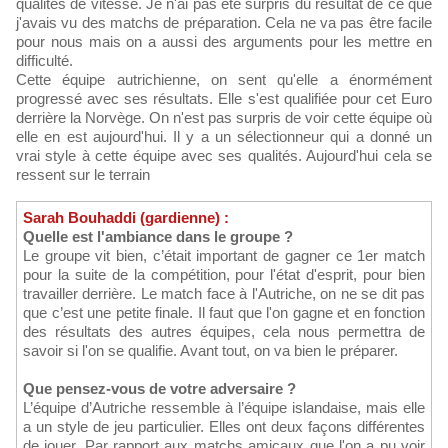
qualités de vitesse. Je n'ai pas été surpris du résultat de ce que
j'avais vu des matchs de préparation. Cela ne va pas être facile
pour nous mais on a aussi des arguments pour les mettre en
difficulté.
Cette équipe autrichienne, on sent qu'elle a énormément
progressé avec ses résultats. Elle s'est qualifiée pour cet Euro
derrière la Norvège. On n'est pas surpris de voir cette équipe où
elle en est aujourd'hui. Il y a un sélectionneur qui a donné un
vrai style à cette équipe avec ses qualités. Aujourd'hui cela se
ressent sur le terrain
Sarah Bouhaddi (gardienne) :
Quelle est l'ambiance dans le groupe ?
Le groupe vit bien, c’était important de gagner ce 1er match
pour la suite de la compétition, pour l'état d'esprit, pour bien
travailler derrière. Le match face à l'Autriche, on ne se dit pas
que c’est une petite finale. Il faut que l'on gagne et en fonction
des résultats des autres équipes, cela nous permettra de
savoir si l'on se qualifie. Avant tout, on va bien le préparer.
Que pensez-vous de votre adversaire ?
L’équipe d’Autriche ressemble à l’équipe islandaise, mais elle
a un style de jeu particulier. Elles ont deux façons différentes
de jouer. Par rapport aux matchs amicaux que l'on a pu voir