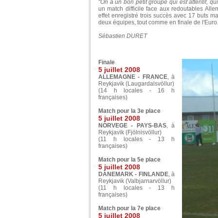
"On a un bon petit groupe qui est attentif, q
un match difficile face aux redoutables All
effet enregistré trois succès avec 17 buts m
deux équipes, tout comme en finale de l'Euro
Sébastien DURET
Finale
5 juillet 2008
ALLEMAGNE - FRANCE
, à
Reykjavik (Laugardalsvöllur)
(14 h locales - 16 h
françaises)
Match pour la 3e place
5 juillet 2008
NORVEGE - PAYS-BAS
, à
Reykjavik (Fjölnisvöllur)
(11 h locales - 13 h
françaises)
Match pour la 5e place
5 juillet 2008
DANEMARK - FINLANDE
, à
Reykjavik (Valbjarnarvöllur)
(11 h locales - 13 h
françaises)
Match pour la 7e place
5 juillet 2008