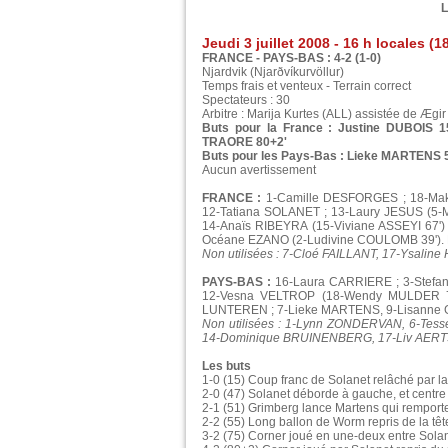
L
Jeudi 3 juillet 2008 - 16 h locales (1
FRANCE - PAYS-BAS : 4-2 (1-0)
Njardvik (Njarðvíkurvöllur)
Temps frais et venteux - Terrain correct
Spectateurs : 30
Arbitre : Marija Kurtes (ALL) assistée de Ægi
Buts pour la France : Justine DUBOIS 
TRAORE 80+2'
Buts pour les Pays-Bas : Lieke MARTENS 
Aucun avertissement
FRANCE :
1-Camille DESFORGES ; 18-Ma
12-Tatiana SOLANET ; 13-Laury JESUS (5-
14-Anaïs RIBEYRA (15-Viviane ASSEYI 67')
Océane EZANO (2-Ludivine COULOMB 39'). En
Non utilisées : 7-Cloé FAILLANT, 17-Ysali
PAYS-BAS :
16-Laura CARRIERE ; 3-Stef
12-Vesna VELTROP (18-Wendy MULDER 72'
LUNTEREN ; 7-Lieke MARTENS, 9-Lisanne 
Non utilisées : 1-Lynn ZONDERVAN, 6-Tes
14-Dominique BRUINENBERG, 17-Liv AER
Les buts
1-0 (15) Coup franc de Solanet relâché par l
2-0 (47) Solanet déborde à gauche, et centre
2-1 (51) Grimberg lance Martens qui remporte
2-2 (55) Long ballon de Worm repris de la têt
3-2 (75) Corner joué en une-deux entre Solan