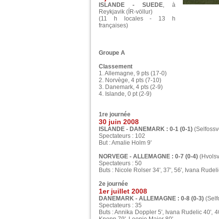
ISLANDE - SUEDE
, à
Reykjavik (ÍR-völlur)
(11 h locales - 13 h
françaises)
Groupe A
Classement
1. Allemagne, 9 pts (17-0)
2. Norvège, 4 pts (7-10)
3. Danemark, 4 pts (2-9)
4. Islande, 0 pt (2-9)
1re journée
30 juin 2008
ISLANDE - DANEMARK : 0-1 (0-1)
(Selfossvö
Spectateurs : 102
But : Amalie Holm 9'
NORVEGE - ALLEMAGNE : 0-7 (0-4)
(Hvolsv
Spectateurs : 50
Buts : Nicole Rolser 34', 37', 56', Ivana Rude
2e journée
1er juillet 2008
DANEMARK - ALLEMAGNE : 0-8 (0-3)
(Self
Spectateurs : 35
Buts : Annika Doppler 5', Ivana Rudelic 40', 