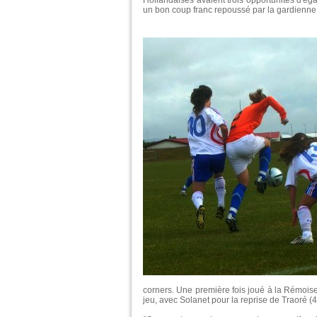
Hollandaises avaient trois opportunités d'ég
un bon coup franc repoussé par la gardienne 
corners. Une première fois joué à la Rémoise,
jeu, avec Solanet pour la reprise de Traoré (4