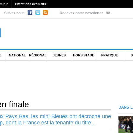
minin
Entretiens exclusifs
Suivez nous
Recevez notre newsletter
E
NATIONAL
RÉGIONAL
JEUNES
HORS STADE
PRATIQUE
S
n finale
DANS L
ux Pays-Bas, les mini-Bleues ont décroché une
, dont la France est la tenante du titre...