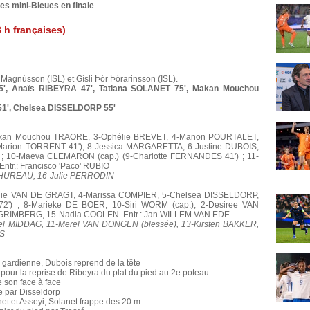
es mini-Bleues en finale
8 h françaises)
r Magnússon (ISL) et Gísli Þór Þórarinsson (ISL).
15', Anaïs RIBEYRA 47', Tatiana SOLANET 75', Makan Mouchou
51', Chelsea DISSELDORP 55'
kan Mouchou TRAORE, 3-Ophélie BREVET, 4-Manon POURTALET,
Marion TORRENT 41'), 8-Jessica MARGARETTA, 6-Justine DUBOIS,
 ; 10-Maeva CLEMARON (cap.) (9-Charlotte FERNANDES 41') ; 11-
tr.: Francisco 'Paco' RUBIO
ne HUREAU, 16-Julie PERRODIN
anie VAN DE GRAGT, 4-Marissa COMPIER, 5-Chelsea DISSELDORP,
) ; 8-Marieke DE BOER, 10-Siri WORM (cap.), 2-Desiree VAN
GRIMBERG, 15-Nadia COOLEN. Entr.: Jan WILLEM VAN EDE
sel MIDDAG, 11-Merel VAN DONGEN (blessée), 13-Kirsten BAKKER,
TS
a gardienne, Dubois reprend de la tête
 pour la reprise de Ribeyra du plat du pied au 2e poteau
 son face à face
e par Disseldorp
et et Asseyi, Solanet frappe des 20 m