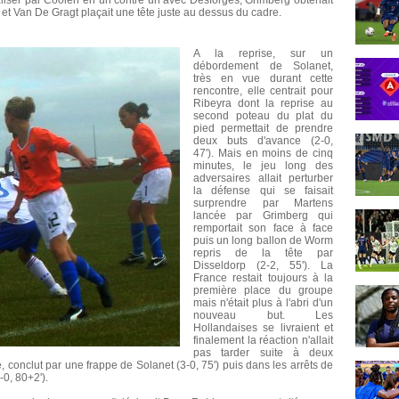
aliser par Coolen en un contre un avec Desforges, Grimberg obtenait
et Van De Gragt plaçait une tête juste au dessus du cadre.
A la reprise, sur un
débordement de Solanet,
très en vue durant cette
rencontre, elle centrait pour
Ribeyra dont la reprise au
second poteau du plat du
pied permettait de prendre
deux buts d'avance (2-0,
47'). Mais en moins de cinq
minutes, le jeu long des
adversaires allait perturber
la défense qui se faisait
surprendre par Martens
lancée par Grimberg qui
remportait son face à face
puis un long ballon de Worm
repris de la tête par
Disseldorp (2-2, 55'). La
France restait toujours à la
première place du groupe
mais n'était plus à l'abri d'un
nouveau but. Les
Hollandaises se livraient et
finalement la réaction n'allait
pas tarder suite à deux
 conclut par une frappe de Solanet (3-0, 75') puis dans les arrêts de
-0, 80+2').