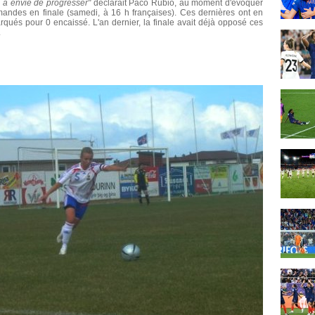
ui a envie de progresser"
déclarait Paco Rubio, au moment d'évoquer
emandes en finale (samedi, à 16 h françaises). Ces dernières ont en
arqués pour 0 encaissé. L'an dernier, la finale avait déjà opposé ces
.