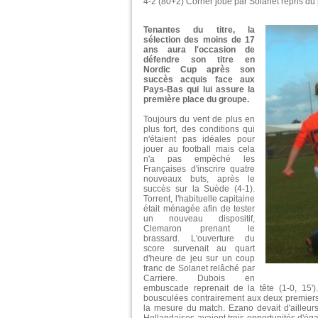
4-2 (80+2) Corner joué par Solanet repris du 
Tenantes du titre, la
sélection des moins de 17
ans aura l'occasion de
défendre son titre en
Nordic Cup après son
succès acquis face aux
Pays-Bas qui lui assure la
première place du groupe.
Toujours du vent de plus en
plus fort, des conditions qui
n'étaient pas idéales pour
jouer au football mais cela
n'a pas empêché les
Françaises d'inscrire quatre
nouveaux buts, après le
succès sur la Suède (4-1).
Torrent, l'habituelle capitaine
était ménagée afin de tester
un nouveau dispositif,
Clemaron prenant le
brassard. L'ouverture du
score survenait au quart
d'heure de jeu sur un coup
franc de Solanet relâché par
Carriere. Dubois en
embuscade reprenait de la tête (1-0, 15'
bousculées contrairement aux deux premiers 
la mesure du match. Ezano devait d'ailleurs