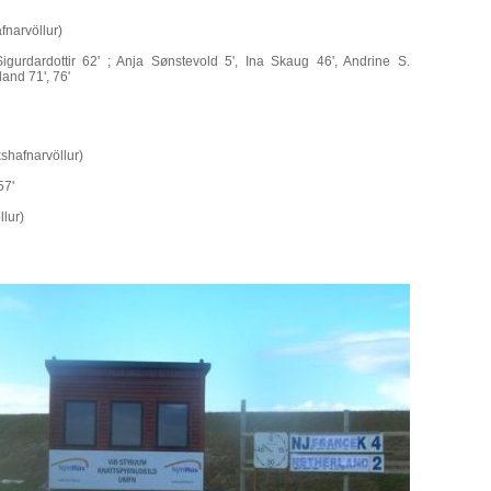
fnarvöllur)
Sigurdardottir 62' ; Anja Sønstevold 5', Ina Skaug 46', Andrine S.
and 71', 76'
shafnarvöllur)
57'
lur)