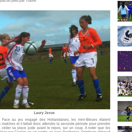
plat du pied par Traoré
Laury Jesus
). Face au jeu engagé des Hollandaises, les mini-Bleues étaient
matches et il fallait donc attendre la seconde période pour prendre
 céder sa place juste avant le repos, sur un coup. A noter que les