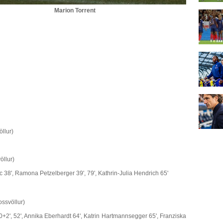
Marion Torrent
llur)
öllur)
lic 38', Ramona Petzelberger 39', 79', Kathrin-Julia Hendrich 65'
ossvöllur)
40+2', 52', Annika Eberhardt 64', Katrin Hartmannsegger 65', Franziska