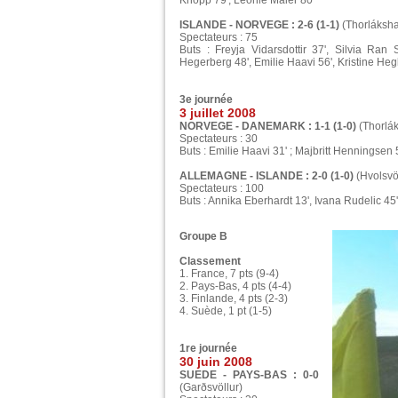
Knopp 79', Leonie Maier 80'
ISLANDE - NORVEGE : 2-6 (1-1)
(Thorláksha
Spectateurs : 75
Buts : Freyja Vidarsdottir 37', Silvia Ran 
Hegerberg 48', Emilie Haavi 56', Kristine Hegl
3e journée
3 juillet 2008
NORVEGE - DANEMARK : 1-1 (1-0)
(Thorlák
Spectateurs : 30
Buts : Emilie Haavi 31' ; Majbritt Henningsen 
ALLEMAGNE - ISLANDE : 2-0 (1-0)
(Hvolsvöl
Spectateurs : 100
Buts : Annika Eberhardt 13', Ivana Rudelic 45'
Groupe B
Classement
1. France, 7 pts (9-4)
2. Pays-Bas, 4 pts (4-4)
3. Finlande, 4 pts (2-3)
4. Suède, 1 pt (1-5)
1re journée
30 juin 2008
SUEDE - PAYS-BAS : 0-0
(Garðsvöllur)