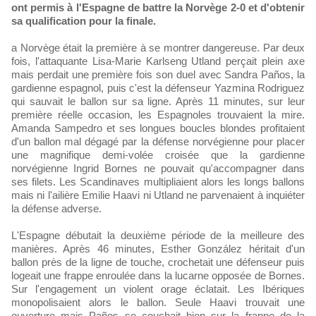
ont permis à l'Espagne de battre la Norvège 2-0 et d'obtenir
sa qualification pour la finale.
a Norvège était la première à se montrer dangereuse. Par deux
fois, l'attaquante Lisa-Marie Karlseng Utland perçait plein axe
mais perdait une première fois son duel avec Sandra Paños, la
gardienne espagnol, puis c'est la défenseur Yazmina Rodriguez
qui sauvait le ballon sur sa ligne. Après 11 minutes, sur leur
première réelle occasion, les Espagnoles trouvaient la mire.
Amanda Sampedro et ses longues boucles blondes profitaient
d'un ballon mal dégagé par la défense norvégienne pour placer
une magnifique demi-volée croisée que la gardienne
norvégienne Ingrid Bornes ne pouvait qu'accompagner dans
ses filets. Les Scandinaves multipliaient alors les longs ballons
mais ni l'ailière Emilie Haavi ni Utland ne parvenaient à inquiéter
la défense adverse.
L'Espagne débutait la deuxième période de la meilleure des
manières. Après 46 minutes, Esther González héritait d'un
ballon près de la ligne de touche, crochetait une défenseur puis
logeait une frappe enroulée dans la lucarne opposée de Bornes.
Sur l'engagement un violent orage éclatait. Les Ibériques
monopolisaient alors le ballon. Seule Haavi trouvait une
ouverture mais Paños se couchait bien sur la frappe de la