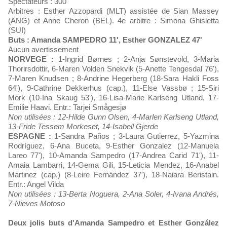
Spectateurs : 300
Arbitres : Esther Azzopardi (MLT) assistée de Sian Massey
(ANG) et Anne Cheron (BEL). 4e arbitre : Simona Ghisletta
(SUI)
Buts : Amanda SAMPEDRO 11', Esther GONZALEZ 47'
Aucun avertissement
NORVEGE :
1-Ingrid Børnes ; 2-Anja Sønstevold, 3-Maria
Thorirsdottir, 6-Maren Volden Snekvik (5-Anette Tengesdal 76'),
7-Maren Knudsen ; 8-Andrine Hegerberg (18-Sara Hakli Foss
64'), 9-Cathrine Dekkerhus (cap.), 11-Else Vassbø ; 15-Siri
Mork (10-Ina Skaug 53'), 16-Lisa-Marie Karlseng Utland, 17-
Emilie Haavi. Entr.: Tarjei Smågesjø
Non utilisées : 12-Hilde Gunn Olsen, 4-Marlen Karlseng Utland,
13-Fride Tessem Morkeset, 14-Isabell Gjerde
ESPAGNE :
1-Sandra Paños ; 3-Laura Gutierrez, 5-Yazmina
Rodríguez, 6-Ana Buceta, 9-Esther Gonzalez (12-Manuela
Lareo 77'), 10-Amanda Sampedro (17-Andrea Carid 71'), 11-
Amaia Lambarri, 14-Gema Gili, 15-Leticia Mendez, 16-Anabel
Martinez (cap.) (8-Leire Fernández 37'), 18-Naiara Beristain.
Entr.: Angel Vilda
Non utilisées : 13-Berta Noguera, 2-Ana Soler, 4-Ivana Andrés,
7-Nieves Motoso
Deux jolis buts d'Amanda Sampedro et Esther González