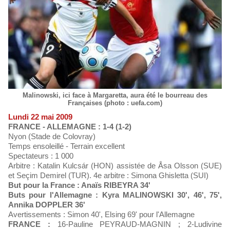
Malinowski, ici face à Margaretta, aura été le bourreau des
Françaises (photo : uefa.com)
Lundi 22 mai 2009
FRANCE - ALLEMAGNE : 1-4 (1-2)
Nyon (Stade de Colovray)
Temps ensoleillé - Terrain excellent
Spectateurs : 1 000
Arbitre : Katalin Kulcsár (HON) assistée de Åsa Olsson (SUE)
et Seçim Demirel (TUR). 4e arbitre : Simona Ghisletta (SUI)
But pour la France : Anaïs RIBEYRA 34'
Buts pour l'Allemagne : Kyra MALINOWSKI 30', 46', 75',
Annika DOPPLER 36'
Avertissements : Simon 40', Elsing 69' pour l'Allemagne
FRANCE :
16-Pauline PEYRAUD-MAGNIN ; 2-Ludivine