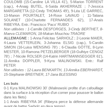
COULOMB (15-Caroline LA VILLA 41'), 5-Marion TORRENT
(cap.), 4-Anaig BUTEL, 6-Saïda AKHERRAZE ; 7-Jessica
MARGARETTA (12-Cindy THOMAS 49'), 9-Léa LE GARREC,
13-Manon POURTALET, 14-Rose LAVAUD ; 11-Tatiana
SOLANET (10-Charlotte FERNANDES 62'), 17-Anaïs
RIBEYRA. Entr.: Francisco 'Paco' RUBIO
Non utilisées : 1-Camille DESFORGES, 3-Cindy BERTHET, 8-
Maeva CLEMARON, 18-Makan Mouchou TRAORE
ALLEMAGNE :
1-Anna Felicitas SARHOLZ ; 2-Leonie MAIER,
4-Laura VETTERLEIN, 3-Johanna ELSIG (cap.), 5-Carolin
SIMON (16-Luisa WENSING 78') ; 6-Claudia GÖTTE, 8-Lynn
MESTER, 10-Ramona PETZELBERGER (18-Gulhiye CENGIZ
78') ; 7-Nicole ROLSER (14-Katrin HARTMANNSEGGER 61'),
11-Annika DOPPLER, 9-Kyra MALINOWSKI. Entr.: Ralf
PETER
Non utilisées : 12-Laura BENKARTH, 13-Annika EBERHARDT,
15-Stephanie BREITNER, 17-Jana BLESSING
Les buts
0-1 Kyra MALINOWSKI 30' (Malinowski profite d'un cafouillage
dans la surface à la réception d'un corner pour pousser le ballon
dans les filets)
1-1 Anaïs RIBEYRA 34' (Ribeyra perce la défense allemande
avant de battre Sarholz en deux temps)