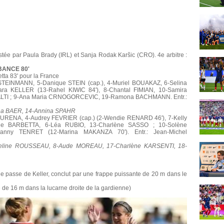
istée par Paula Brady (IRL) et Sanja Rodak Karšic (CRO). 4e arbitre :
RBANCE 80'
tta 83' pour la France
TEINMANN, 5-Danique STEIN (cap.), 4-Muriel BOUAKAZ, 6-Selina
ra KELLER (13-Rahel KIWIC 84'), 8-Chantal FIMIAN, 10-Samira
WÄLTI ; 9-Ana Maria CRNOGORCEVIC, 19-Ramona BACHMANN. Entr.:
tina BAER, 14-Annina SPAHR
 JAURENA, 4-Audrey FEVRIER (cap.) (2-Wendie RENARD 46'), 7-Kelly
lie BARBETTA, 6-Léa RUBIO, 13-Charlène SASSO ; 10-Solène
nny TENRET (12-Marina MAKANZA 70'). Entr.: Jean-Michel
Adeline ROUSSEAU, 8-Aude MOREAU, 17-Charlène KARSENTI, 18-
 passe de Keller, conclut par une frappe puissante de 20 m dans le
e 16 m dans la lucarne droite de la gardienne)