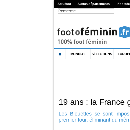
Actufoot
Autres départements
Footofe
MONDIAL
SÉLECTIONS
EUROP
19 ans : la France
Les Bleuettes se sont impos
premier tour, éliminant du mê