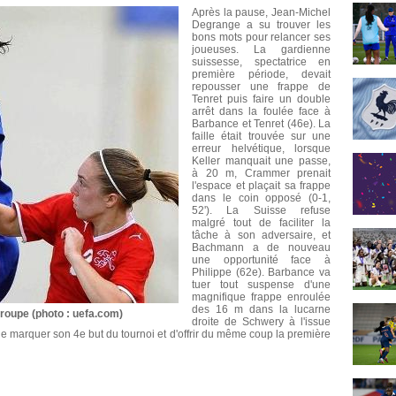
Après la pause, Jean-Michel
Degrange a su trouver les
bons mots pour relancer ses
joueuses. La gardienne
suissesse, spectatrice en
première période, devait
repousser une frappe de
Tenret puis faire un double
arrêt dans la foulée face à
Barbance et Tenret (46e). La
faille était trouvée sur une
erreur helvétique, lorsque
Keller manquait une passe,
à 20 m, Crammer prenait
l'espace et plaçait sa frappe
dans le coin opposé (0-1,
52'). La Suisse refuse
malgré tout de faciliter la
tâche à son adversaire, et
Bachmann a de nouveau
une opportunité face à
Philippe (62e). Barbance va
tuer tout suspense d'une
magnifique frappe enroulée
des 16 m dans la lucarne
groupe (photo : uefa.com)
droite de Schwery à l'issue
de marquer son 4e but du tournoi et d'offrir du même coup la première