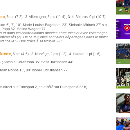
sse
, 6 pts (7-3) ; 3. Allemagne, 6 pts (11-4) ; 3. 4. Bélarus, 0 pt (10-7)
an 6', 7', 10', Marie-Louise Bagehorn 23', Stefanie Mirlach 27' s.p.,
a Popp 62', Selina Wagner 77'
s et dans les confrontations directes entre elles et avec l'Allemagne,
caissés (2). De ce fait, elles sont alors départagées dans le match
evance la Suisse grâce à sa victoire 2-0.
Suède
, 6 pts (4-5) ; 3. Norvège, 2 pts (1-2) ; 4. Islande, 1 pt (1-6)
4' ; Antonia Göransson 35', Sofia Jakobsson 44'
rdan Nobbs 13', 80', Isobel Christiansen 77'
n direct sur Eurosport 2, en différé sur Eurosport à 23 h)