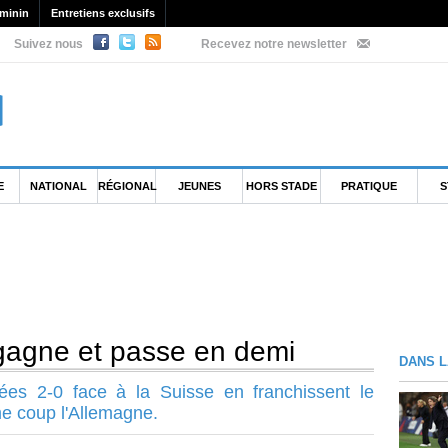
minin
Entretiens exclusifs
Suivez nous
Recevez notre newsletter
E
NATIONAL
RÉGIONAL
JEUNES
HORS STADE
PRATIQUE
S
 gagne et passe en demi
DANS L
ées 2-0 face à la Suisse en franchissent le
me coup l'Allemagne.