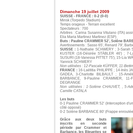
Dimanche 19 juillet 2009
SUISSE - FRANCE : 0-2 (0-0)
Minsk (Torpedo Stadium)
Temps orageux - Terrain excellent
Spectateurs : 700
Arbitres : Carina Susanna Vitulano (ITA) ass
Elia Maria Martinez Martinez (ESP)
Buts : Pauline CRAMMER 52', Solène BA
Avertissements : Sasso 65', Renard 79', Barbe
SUISSE :
1-Nathalie SCHWERY ; 3-Sarah S
KUSTER (16-Désirée STÄBLER 46') ; 7-La
SUSURI (18-Vanessa PITTET 75'), 15-Lia 
Yannick SCHWERY
Non utilisées : 12-Pascale KÜFFER, 11-Bet
FRANCE :
16-Laëtitia PHILIPPE ; 14-Inès
GADEA, 3-Charlotte BILBAULT ; 15-Amé
BARBANCE, 9-Pauline CRAMMER, 11-Fa
DEGRANGE
Non utilisées : 1-Solène CHAUVET, , 5-
Camille CATALA
Les buts
0-1 Pauline CRAMMER 52' (Interception d'une
côté opposé)
0-2 Solène BARBANCE 80' (Frappe enroulée d
Grâce aux deux buts
inscrits en seconde
période par Crammer et
Barbance, les Bleuettes se