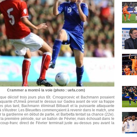
Crammer a montré la voie (photo : uefa.com)
aque décisif trois jours plus tôt. Crnogorcevic et Bachmann posaient
taquante d'Umeå prenait le dessus sur Gadea avant de voir sa frappe
s plus tard, Bachmann éliminait Bilbault et la puissante attaquante
 s'illustrer. Les Bleuettes commençaient à revenir dans le match, une
 la gardienne en début de partie, et Barbetta tentait sa chance (22e).
a première période, sur un ballon de Février, mais échouait dans le
coup-franc direct de Février terminait juste au-dessus peu avant la