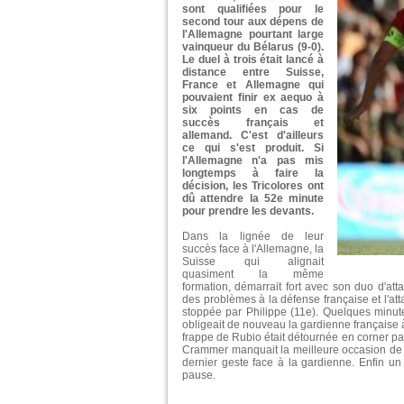
sont qualifiées pour le
second tour aux dépens de
l'Allemagne pourtant large
vainqueur du Bélarus (9-0).
Le duel à trois était lancé à
distance entre Suisse,
France et Allemagne qui
pouvaient finir ex aequo à
six points en cas de
succès français et
allemand. C'est d'ailleurs
ce qui s'est produit. Si
l'Allemagne n'a pas mis
longtemps à faire la
décision, les Tricolores ont
dû attendre la 52e minute
pour prendre les devants.
Dans la lignée de leur
succès face à l'Allemagne, la
Suisse qui alignait
quasiment la même
formation, démarrait fort avec son duo d'att
des problèmes à la défense française et l'at
stoppée par Philippe (11e). Quelques minute
obligeait de nouveau la gardienne française à
frappe de Rubio était détournée en corner par
Crammer manquait la meilleure occasion de l
dernier geste face à la gardienne. Enfin un 
pause.