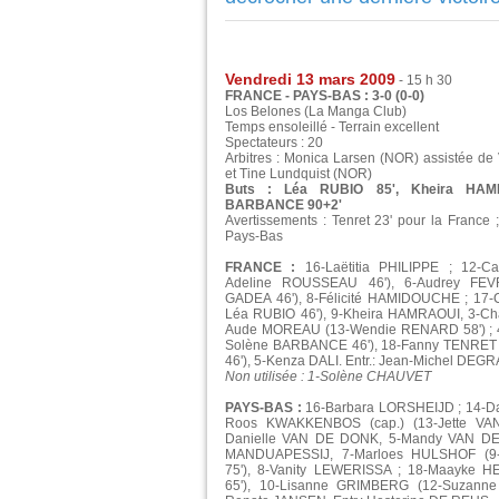
Vendredi 13 mars 2009
- 15 h 30
FRANCE - PAYS-BAS : 3-0 (0-0)
Los Belones (La Manga Club)
Temps ensoleillé - Terrain excellent
Spectateurs : 20
Arbitres : Monica Larsen (NOR) assistée d
et Tine Lundquist (NOR)
Buts : Léa RUBIO 85', Kheira HAMR
BARBANCE 90+2'
Avertissements : Tenret 23' pour la France 
Pays-Bas
FRANCE :
16-Laëtitia PHILIPPE ; 12-C
Adeline ROUSSEAU 46'), 6-Audrey FEVRI
GADEA 46'), 8-Félicité HAMIDOUCHE ; 17-
Léa RUBIO 46'), 9-Kheira HAMRAOUI, 3-Cha
Aude MOREAU (13-Wendie RENARD 58') ; 4
Solène BARBANCE 46'), 18-Fanny TENRET
46'), 5-Kenza DALI. Entr.: Jean-Michel DE
Non utilisée : 1-Solène CHAUVET
PAYS-BAS :
16-Barbara LORSHEIJD ; 14-Da
Roos KWAKKENBOS (cap.) (13-Jette VA
Danielle VAN DE DONK, 5-Mandy VAN D
MANDUAPESSIJ, 7-Marloes HULSHOF (
75'), 8-Vanity LEWERISSA ; 18-Maayke 
65'), 10-Lisanne GRIMBERG (12-Suzanne