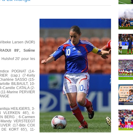
e Vibeke Larsen (NOR)
AOUI 89', Solène
; Hulshof 20' pour les
andice POGNAT (14-
ER (cap.) (7-Kelly
Charlène SASSO (15-
rlotte BILBAULT, 10-
-Camille CATALA (2-
 (11-Marine PERVIER
GRANGE
nitsja HEILIGERS, 3-
N VLERKEN 46'), 4-
EN BERG ; 6-Carmen
9-Mandy VERSTEEGT
HEUVER (17-Bibi COX
 DE KORT 65'), 11-