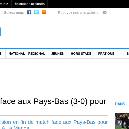
minin
Entretiens exclusifs
Suivez nous
Recevez notre newsletter
E
NATIONAL
RÉGIONAL
JEUNES
HORS STADE
PRATIQUE
S
 face aux Pays-Bas (3-0) pour
DANS L
écision en fin de match face aux Pays-Bas pour
re à La Manga