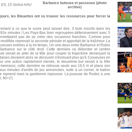
Barbance buteuse et passeuse (photo
N ES, 15-Sishut HAU
archive)
ours, les Bleuettes ont su trouver les ressources pour forcer la
irement à ce que le score peut laisser dire. 3 buts inscrits dans les
t 92e minutes ! Les Pays-Bas bien regroupées défensivement avec 5
ermettaient pas de se créer des occasions franches. Comme pour
odifiée reprenait la seconde période et apportait de la fraîcheur. La
 joueuses entrées à la mi-temps. Un une-deux entre Barbance et Rubio
Barbance sur le côté droit. Cette dernière va déborder et centrer
xe venait se jeter de la tête pour couper la trajectoire devançant la
ndaises devaient alors se découvrir n'évoluant plus qu'à 3 joueuses en
 sur une action rapidement menée, le deuxième but venait à la 89e
Hamraoui, cette dernière se retrouve seule aux 16,5 m et place son
eux minutes d'arrêts de jeu annoncées, suite à un corner, le ballon
ce reprend mais la gardienne repousse. La joueuse de Rodez a une
, 90+2').