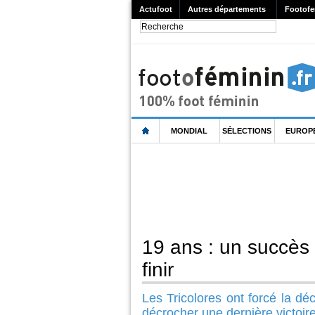
Actufoot
Autres départements
Footofe
MONDIAL
SÉLECTIONS
EUROP
19 ans : un succès
finir
Les Tricolores ont forcé la d
décrocher une dernière victoi