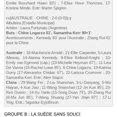
Emilie Bosshard Haavi 83') ; 7-Elise Hove Thorsnes, 17-
Kristine Minde. Entr: Martin Sjögren
cu[AUSTRALIE - CHINE : 2-0 (0-0)]cy
Albufeira (Estádio Municipal)
Arbitre : Laura Fortunato (Argentine)
Buts : Chloe Logarzo 51', Samantha Kerr 90+1'
Avertissements : Kennedy 83' pour l'Australie ; Zhang Rui 61'
pour la Chine
Australie :
18-Mackenzie Arnold ; 21-Ellie Carpenter, 5-Laura
Alleway, 14-Alanna Kennedy, 8-Elise Kellond-Knight ; 10-
Emily van Egmond (cap.) (23-Michelle Heyman 67') ; 11-Lisa
De Vanna (15-Rachel Lowe 85'), 6-Chloe Logarzo, 19-Katrina
Gorry (17-Alexandra Chidiac 67'), 22-Larissa Crummer ; 20-
Samantha Kerr. Entr.: Alen Stajcic
Chine :
29-Wang Fei ; 2-Liu Shanshan, 3-Li Danyang, 5-Wu
Haiyan, 4-Xue Jiao ; 11-Wang Shanshan (12-Jin Kun 85'), 23-
Ren Guixin ; 14-Xu Yanlu (15-Song Duan 75'), 20-Zhang Rui
(8-Ma Jun 85'), 7-Wang Shuang (27-Yan Jinjin 87') ; 17-Li
Ying. Entr.: Sigurdur Eyjolfsson
GROUPE B : LA SUÈDE SANS SOUCI