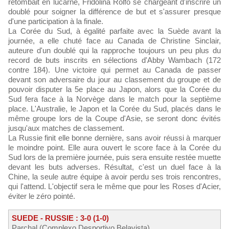
retombait en lucarne, Fridolina Rolfö se chargeant d'inscrire un
doublé pour soigner la différence de but et s'assurer presque
d'une participation à la finale.
La Corée du Sud, à égalité parfaite avec la Suède avant la
journée, a elle chuté face au Canada de Christine Sinclair,
auteure d'un doublé qui la rapproche toujours un peu plus du
record de buts inscrits en sélections d'Abby Wambach (172
contre 184). Une victoire qui permet au Canada de passer
devant son adversaire du jour au classement du groupe et de
pouvoir disputer la 5e place au Japon, alors que la Corée du
Sud fera face à la Norvège dans le match pour la septième
place. L'Australie, le Japon et la Corée du Sud, placés dans le
même groupe lors de la Coupe d'Asie, se seront donc évités
jusqu'aux matches de classement.
La Russie finit elle bonne dernière, sans avoir réussi à marquer
le moindre point. Elle aura ouvert le score face à la Corée du
Sud lors de la première journée, puis sera ensuite restée muette
devant les buts adverses. Résultat, c'est un duel face à la
Chine, la seule autre équipe à avoir perdu ses trois rencontres,
qui l'attend. L'objectif sera le même que pour les Roses d'Acier,
éviter le zéro pointé.
SUEDE - RUSSIE : 3-0 (1-0)
Parchal (Complexo Desportivo Belavista)