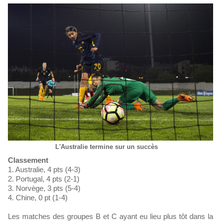
L'Australie termine sur un succès
Classement
1. Australie, 4 pts (4-3)
2. Portugal, 4 pts (2-1)
3. Norvège, 3 pts (5-4)
4. Chine, 0 pt (1-4)
Les matches des groupes B et C ayant eu lieu plus tôt dans la