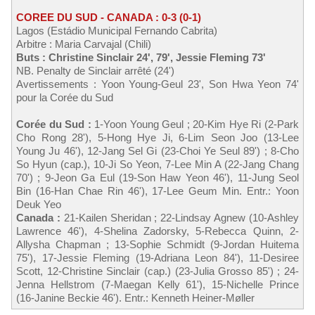
COREE DU SUD - CANADA : 0-3 (0-1)
Lagos (Estádio Municipal Fernando Cabrita)
Arbitre : Maria Carvajal (Chili)
Buts : Christine Sinclair 24', 79', Jessie Fleming 73'
NB. Penalty de Sinclair arrêté (24')
Avertissements : Yoon Young-Geul 23', Son Hwa Yeon 74'
pour la Corée du Sud
Corée du Sud :
1-Yoon Young Geul ; 20-Kim Hye Ri (2-Park
Cho Rong 28'), 5-Hong Hye Ji, 6-Lim Seon Joo (13-Lee
Young Ju 46'), 12-Jang Sel Gi (23-Choi Ye Seul 89') ; 8-Cho
So Hyun (cap.), 10-Ji So Yeon, 7-Lee Min A (22-Jang Chang
70') ; 9-Jeon Ga Eul (19-Son Haw Yeon 46'), 11-Jung Seol
Bin (16-Han Chae Rin 46'), 17-Lee Geum Min. Entr.: Yoon
Deuk Yeo
Canada :
21-Kailen Sheridan ; 22-Lindsay Agnew (10-Ashley
Lawrence 46'), 4-Shelina Zadorsky, 5-Rebecca Quinn, 2-
Allysha Chapman ; 13-Sophie Schmidt (9-Jordan Huitema
75'), 17-Jessie Fleming (19-Adriana Leon 84'), 11-Desiree
Scott, 12-Christine Sinclair (cap.) (23-Julia Grosso 85') ; 24-
Jenna Hellstrom (7-Maegan Kelly 61'), 15-Nichelle Prince
(16-Janine Beckie 46'). Entr.: Kenneth Heiner-Møller