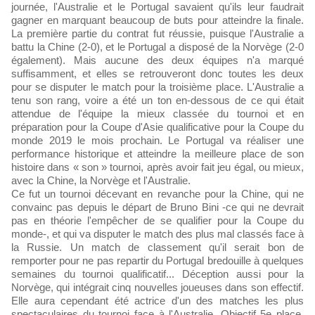
journée, l'Australie et le Portugal savaient qu'ils leur faudrait
gagner en marquant beaucoup de buts pour atteindre la finale.
La première partie du contrat fut réussie, puisque l'Australie a
battu la Chine (2-0), et le Portugal a disposé de la Norvège (2-0
également). Mais aucune des deux équipes n'a marqué
suffisamment, et elles se retrouveront donc toutes les deux
pour se disputer le match pour la troisième place. L'Australie a
tenu son rang, voire a été un ton en-dessous de ce qui était
attendue de l'équipe la mieux classée du tournoi et en
préparation pour la Coupe d'Asie qualificative pour la Coupe du
monde 2019 le mois prochain. Le Portugal va réaliser une
performance historique et atteindre la meilleure place de son
histoire dans « son » tournoi, après avoir fait jeu égal, ou mieux,
avec la Chine, la Norvège et l'Australie.
Ce fut un tournoi décevant en revanche pour la Chine, qui ne
convainc pas depuis le départ de Bruno Bini -ce qui ne devrait
pas en théorie l'empêcher de se qualifier pour la Coupe du
monde-, et qui va disputer le match des plus mal classés face à
la Russie. Un match de classement qu'il serait bon de
remporter pour ne pas repartir du Portugal bredouille à quelques
semaines du tournoi qualificatif... Déception aussi pour la
Norvège, qui intégrait cinq nouvelles joueuses dans son effectif.
Elle aura cependant été actrice d'un des matches les plus
spectaculaires du tournoi face à l'Australie. Objectif 5e place,