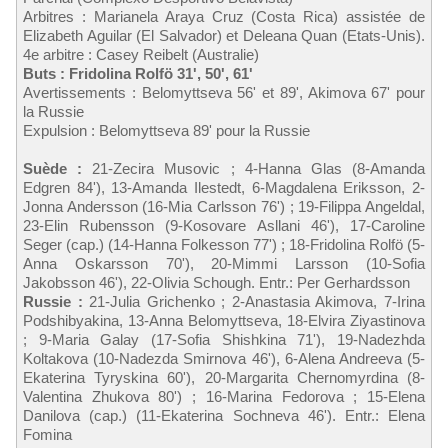
Arbitres : Marianela Araya Cruz (Costa Rica) assistée de
Elizabeth Aguilar (El Salvador) et Deleana Quan (Etats-Unis).
4e arbitre : Casey Reibelt (Australie)
Buts : Fridolina Rolfö 31', 50', 61'
Avertissements : Belomyttseva 56' et 89', Akimova 67' pour
la Russie
Expulsion : Belomyttseva 89' pour la Russie
Suède :
21-Zecira Musovic ; 4-Hanna Glas (8-Amanda
Edgren 84'), 13-Amanda Ilestedt, 6-Magdalena Eriksson, 2-
Jonna Andersson (16-Mia Carlsson 76') ; 19-Filippa Angeldal,
23-Elin Rubensson (9-Kosovare Asllani 46'), 17-Caroline
Seger (cap.) (14-Hanna Folkesson 77') ; 18-Fridolina Rolfö (5-
Anna Oskarsson 70'), 20-Mimmi Larsson (10-Sofia
Jakobsson 46'), 22-Olivia Schough. Entr.: Per Gerhardsson
Russie :
21-Julia Grichenko ; 2-Anastasia Akimova, 7-Irina
Podshibyakina, 13-Anna Belomyttseva, 18-Elvira Ziyastinova
; 9-Maria Galay (17-Sofia Shishkina 71'), 19-Nadezhda
Koltakova (10-Nadezda Smirnova 46'), 6-Alena Andreeva (5-
Ekaterina Tyryskina 60'), 20-Margarita Chernomyrdina (8-
Valentina Zhukova 80') ; 16-Marina Fedorova ; 15-Elena
Danilova (cap.) (11-Ekaterina Sochneva 46'). Entr.: Elena
Fomina