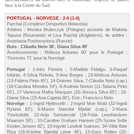
face à la Corée du Sud.
PORTUGAL - NORVEGE : 2-0 (1-0)
Parchal (Complexo Desportivo Belavista)
Arbitres : Monika Mularczyk (Pologne) assistée de Miahela
Tepusa (Roumanie) et Lisa Rashid (Angleterre). 4e arbitre :
Anastasia Pustovoytova (Russie)
Buts : Cláudia Neto 36', Diana Silva 49'
Avertissements : Mélissa Antunes 60' pour le Portugal ;
Thorsnes 71' pour la Norvège
Portugal :
1-Inês Pereira ; 5-Matilde Fidalgo, 3-Raquel
Infante, 4-Sílvia Rebelo, 9-Ana Borges ; 23-Mélissa Antunes
(13-Fátima Pinto 65'), 14-Dolores Silva, 7-Cláudia Neto (cap.)
(18-Carolina Mendes 54'), 6-Andreia Norton (11-Tatiana Pinto
65'), 17-Vanessa Malho Marques (20-Jéssica Silva 65') ; 16-
Diana Silva (19-Ana Capeta 80'). Entr.: Francisco Neto
Norvège :
1-Ingrid Hjelmseth ; 2-Ingrid Moe Wold (32-Ingrid
Ryland 83'), 6-Maren Nævdal Mjelde (cap.), 3-Maria
Thorisdottir, 22-Anja Sønstevold (18-Frida Leonhardsen
Maanum 59') ; 10-Caroline Graham Hansen (25-Synne Sofie
Kinden Jensen 82'), 19-Ingvild Landvik Isaksen, 34-Vilde Bøe
Risa (16-Kristine Bjørdal Leine 46'), 13-Guro Reiten (20-