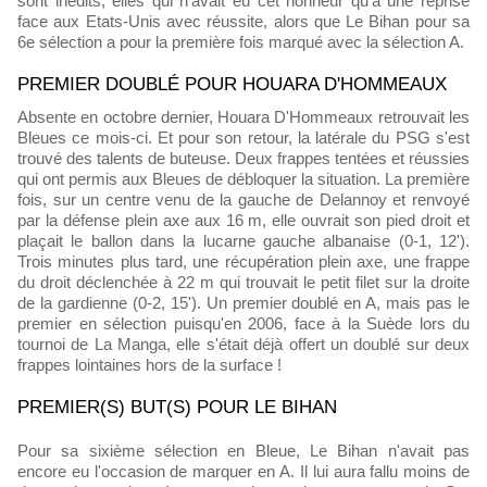
sont inédits, elles qui n'avait eu cet honneur qu'à une reprise
face aux Etats-Unis avec réussite, alors que Le Bihan pour sa
6e sélection a pour la première fois marqué avec la sélection A.
PREMIER DOUBLÉ POUR HOUARA D'HOMMEAUX
Absente en octobre dernier, Houara D'Hommeaux retrouvait les
Bleues ce mois-ci. Et pour son retour, la latérale du PSG s'est
trouvé des talents de buteuse. Deux frappes tentées et réussies
qui ont permis aux Bleues de débloquer la situation. La première
fois, sur un centre venu de la gauche de Delannoy et renvoyé
par la défense plein axe aux 16 m, elle ouvrait son pied droit et
plaçait le ballon dans la lucarne gauche albanaise (0-1, 12').
Trois minutes plus tard, une récupération plein axe, une frappe
du droit déclenchée à 22 m qui trouvait le petit filet sur la droite
de la gardienne (0-2, 15'). Un premier doublé en A, mais pas le
premier en sélection puisqu'en 2006, face à la Suède lors du
tournoi de La Manga, elle s'était déjà offert un doublé sur deux
frappes lointaines hors de la surface !
PREMIER(S) BUT(S) POUR LE BIHAN
Pour sa sixième sélection en Bleue, Le Bihan n'avait pas
encore eu l'occasion de marquer en A. Il lui aura fallu moins de