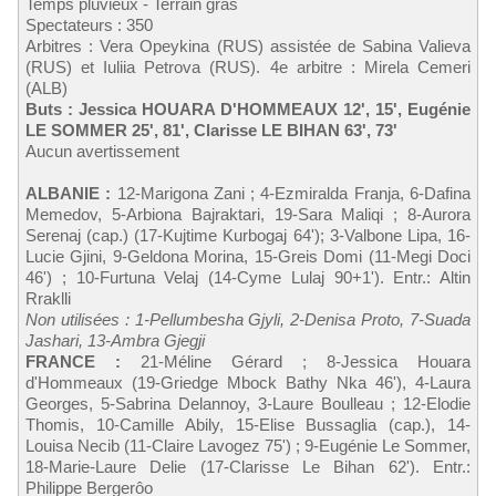
Temps pluvieux - Terrain gras
Spectateurs : 350
Arbitres : Vera Opeykina (RUS) assistée de Sabina Valieva
(RUS) et Iuliia Petrova (RUS). 4e arbitre : Mirela Cemeri
(ALB)
Buts : Jessica HOUARA D'HOMMEAUX 12', 15', Eugénie
LE SOMMER 25', 81', Clarisse LE BIHAN 63', 73'
Aucun avertissement
ALBANIE :
12-Marigona Zani ; 4-Ezmiralda Franja, 6-Dafina
Memedov, 5-Arbiona Bajraktari, 19-Sara Maliqi ; 8-Aurora
Serenaj (cap.) (17-Kujtime Kurbogaj 64'); 3-Valbone Lipa, 16-
Lucie Gjini, 9-Geldona Morina, 15-Greis Domi (11-Megi Doci
46') ; 10-Furtuna Velaj (14-Cyme Lulaj 90+1'). Entr.: Altin
Rraklli
Non utilisées : 1-Pellumbesha Gjyli, 2-Denisa Proto, 7-Suada
Jashari, 13-Ambra Gjegji
FRANCE :
21-Méline Gérard ; 8-Jessica Houara
d'Hommeaux (19-Griedge Mbock Bathy Nka 46'), 4-Laura
Georges, 5-Sabrina Delannoy, 3-Laure Boulleau ; 12-Elodie
Thomis, 10-Camille Abily, 15-Elise Bussaglia (cap.), 14-
Louisa Necib (11-Claire Lavogez 75') ; 9-Eugénie Le Sommer,
18-Marie-Laure Delie (17-Clarisse Le Bihan 62'). Entr.:
Philippe Bergerôo