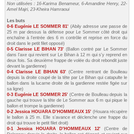
Non utilisées : 16-Karima Benameur, 6-Amandine Henry, 22-
Amel Majri, 23-Kheira Hamraoui
Les buts
0-6 Eugénie LE SOMMER 81'
(Abily adresse une passe de
25 m par dessus la défense pour Le Sommer côté droit qui
enchaîne à l'entrée des 6 m contrôle et reprise en force du
droit dans le petit filet opposé)
0-5 Clarisse LE BIHAN 73'
(Ballon contré par Le Sommer
dans l'axe qui revient sur Le Bihan à 12 m qui s'y reprend en
deux fois. Sa deuxième frappe de volée du droit rebondit juste
devant la gardienne)
0-4 Clarisse LE BIHAN 63'
(Centre rentrant de Boulleau
depuis la droite coupé de la tête par Le Bihan qui catapulte le
ballon dans la lucarne droite de la gardienne restée figée sur
sa ligne)
0-3 Eugénie LE SOMMER 25'
(Centre de Boulleau depuis la
gauche qui trouve la tête de Le Sommer aux 6 m qui pique le
ballon et trompe la gardienne)
0-2 Jessica HOUARA D'HOMMEAUX 15'
(Houara récupère
le ballon à 25 m. Elle s'avance et déclenche une frappe du
droit qui trouve le petit filet droit)
0-1 Jessica HOUARA D'HOMMEAUX 12'
(Centre de