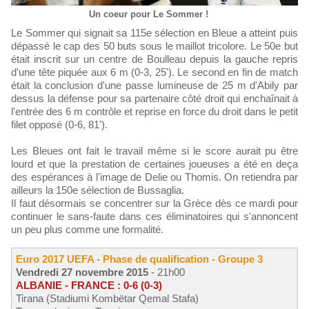
Un coeur pour Le Sommer !
Le Sommer qui signait sa 115e sélection en Bleue a atteint puis
dépassé le cap des 50 buts sous le maillot tricolore. Le 50e but
était inscrit sur un centre de Boulleau depuis la gauche repris
d'une tête piquée aux 6 m (0-3, 25'). Le second en fin de match
était la conclusion d'une passe lumineuse de 25 m d'Abily par
dessus la défense pour sa partenaire côté droit qui enchaînait à
l'entrée des 6 m contrôle et reprise en force du droit dans le petit
filet opposé (0-6, 81').
Les Bleues ont fait le travail même si le score aurait pu être
lourd et que la prestation de certaines joueuses a été en deça
des espérances à l'image de Delie ou Thomis. On retiendra par
ailleurs la 150e sélection de Bussaglia.
Il faut désormais se concentrer sur la Grèce dès ce mardi pour
continuer le sans-faute dans ces éliminatoires qui s'annoncent
un peu plus comme une formalité.
Euro 2017 UEFA - Phase de qualification - Groupe 3
Vendredi 27 novembre 2015
- 21h00
ALBANIE - FRANCE : 0-6 (0-3)
Tirana (Stadiumi Kombëtar Qemal Stafa)