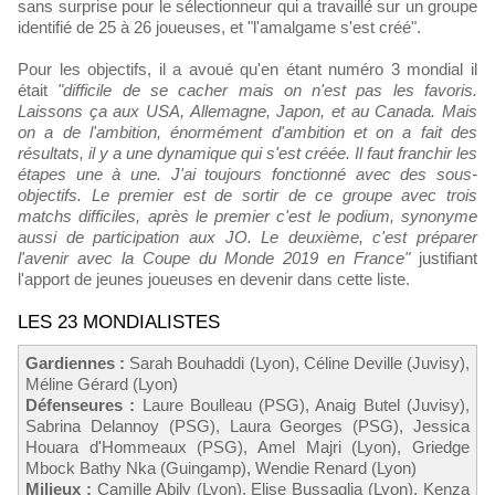
sans surprise pour le sélectionneur qui a travaillé sur un groupe
identifié de 25 à 26 joueuses, et "l'amalgame s'est créé".
Pour les objectifs, il a avoué qu'en étant numéro 3 mondial il
était
"difficile de se cacher mais on n'est pas les favoris.
Laissons ça aux USA, Allemagne, Japon, et au Canada. Mais
on a de l'ambition, énormément d'ambition et on a fait des
résultats, il y a une dynamique qui s'est créée. Il faut franchir les
étapes une à une. J'ai toujours fonctionné avec des sous-
objectifs. Le premier est de sortir de ce groupe avec trois
matchs difficiles, après le premier c'est le podium, synonyme
aussi de participation aux JO. Le deuxième, c'est préparer
l'avenir avec la Coupe du Monde 2019 en France"
justifiant
l'apport de jeunes joueuses en devenir dans cette liste.
LES 23 MONDIALISTES
Gardiennes :
Sarah Bouhaddi (Lyon), Céline Deville (Juvisy),
Méline Gérard (Lyon)
Défenseures :
Laure Boulleau (PSG), Anaig Butel (Juvisy),
Sabrina Delannoy (PSG), Laura Georges (PSG), Jessica
Houara d'Hommeaux (PSG), Amel Majri (Lyon), Griedge
Mbock Bathy Nka (Guingamp), Wendie Renard (Lyon)
Milieux :
Camille Abily (Lyon), Elise Bussaglia (Lyon), Kenza