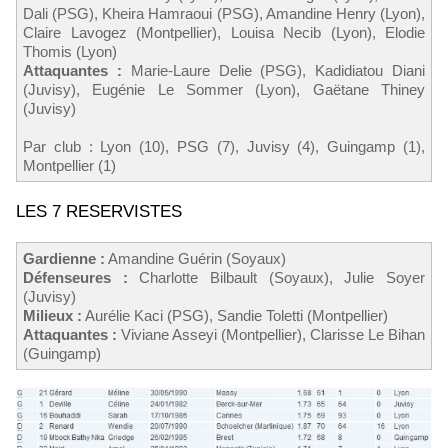
Dali (PSG), Kheira Hamraoui (PSG), Amandine Henry (Lyon),
Claire Lavogez (Montpellier), Louisa Necib (Lyon), Elodie
Thomis (Lyon)
Attaquantes :
Marie-Laure Delie (PSG), Kadidiatou Diani
(Juvisy), Eugénie Le Sommer (Lyon), Gaëtane Thiney
(Juvisy)
Par club : Lyon (10), PSG (7), Juvisy (4), Guingamp (1),
Montpellier (1)
LES 7 RESERVISTES
Gardienne :
Amandine Guérin (Soyaux)
Défenseures :
Charlotte Bilbault (Soyaux), Julie Soyer
(Juvisy)
Milieux :
Aurélie Kaci (PSG), Sandie Toletti (Montpellier)
Attaquantes :
Viviane Asseyi (Montpellier), Clarisse Le Bihan
(Guingamp)