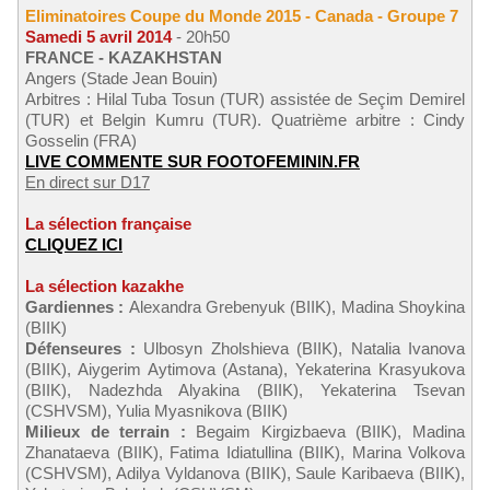
Eliminatoires Coupe du Monde 2015 - Canada - Groupe 7
Samedi 5 avril 2014
- 20h50
FRANCE - KAZAKHSTAN
Angers (Stade Jean Bouin)
Arbitres : Hilal Tuba Tosun (TUR) assistée de Seçim Demirel
(TUR) et Belgin Kumru (TUR). Quatrième arbitre : Cindy
Gosselin (FRA)
LIVE COMMENTE SUR FOOTOFEMININ.FR
En direct sur D17
La sélection française
CLIQUEZ ICI
La sélection kazakhe
Gardiennes :
Alexandra Grebenyuk (BIІK), Madina Shoykina
(BIIK)
Défenseures :
Ulbosyn Zholshieva (BIІK), Natalia Ivanova
(BIІK), Aiygerіm Aytіmova (Astana), Yekaterina Krasyukova
(BIІK), Nadezhda Alyakina (BIІK), Yekaterina Tsevan
(CSHVSM), Yulia Myasnikova (BIІK)
Milieux de terrain :
Begaim Kirgizbaeva (BIІK), Madina
Zhanataeva (BIІK), Fatima Idiatullina (BIІK), Marina Volkova
(CSHVSM), Adilya Vyldanova (BIІK), Saule Karіbaeva (BIІK),