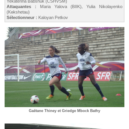
Yekaterina Babshuk (CSHVSM)
Attaquantes :
Maria Yalova (BIІK), Yulia Nikolayenko
(Kөkshetau)
Sélectionneur :
Kaloyan Petkov
Gaëtane Thiney et Griedge Mbock Bathy