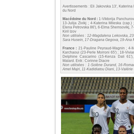
Avertissements : Eli Jakovska 13', Katerina
du Nord
Macédoine du Nord :
1-Viktorija Panchurov
13-Julija Zivikj ; 4-Katerina Mileska (cap.
Elena Petrovska 86'), 6-Elma Shemsovikj, 7-U
Kiril Izov
Non utilisées : 12-Magdalena Lekovska, 23-
Sara Husein, 17-Dragana Gegova, 19-Ana 
France :
21-Pauline Peyraud-Magnin ; 4-Ma
Karchaoui (23-Perle Morroni 65') ; 18-Vivia
Delphine Cascarino (15-Kenza Dali 61'),
Malard. Entr.: Corinne Diacre
Non utilisées : 1-Solène Durand, 16-Roma
Amel Majri, 11-Kadidiatou Diani, 13-Valérie