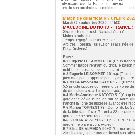
adversaire que la France retrouvera
lors de son prochain rassemblement en octob
Match de qualification à l'Euro 20
Mardi 22 septembre 2020
- 21h00
MACEDOINE DU NORD - FRANCE : 0
Skopje (Toše Proeski National Arena)
Match à huis clos
Temps dégagé - terrain excellent
Arbitres : Reelika Turi (Estonie) assistée de
Klaar (Estonie)
Buts :
0-1 Eugénie LE SOMMER 14'
(Coup franc s
Sommer frappe rentrant du droit, le ballon 
petit filet opposé sans être touché)
0-2 Eugénie LE SOMMER 18' s.p.
(Tacle de
pied droit pour frapper le penalty et prendre
0-3 Marie-Antoinette KATOTO 20'
(Karchao
5,5 m côté opposé qui reprend de volée du d
du droit plein axe à 4 m du but vide)
0-4 Marie-Antoinette KATOTO 51'
(Coup fra
gardienne dévie le ballon sur sa barre qui
franchit la ligne de justesse avant d'être re
0-5 Marion TORRENT 78'
(Corner de Le Som
de la tête dans l'axe. Torrent à 22 m contr
gardienne ne peut repousser)
0-6 Viviane ASSEYI 82' s.p.
(Faute de Ma
gardienne prise à contre-pied)
0-7 Elisa DE ALMEIDA 90+2'
(Corner tiré 
Almeida surgit pour passer devant son adver