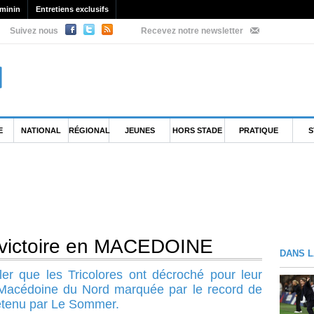
minin
Entretiens exclusifs
Suivez nous
Recevez notre newsletter
E
NATIONAL
RÉGIONAL
JEUNES
HORS STADE
PRATIQUE
S
e victoire en MACEDOINE
DANS L
ler que les Tricolores ont décroché pour leur
 Macédoine du Nord marquée par le record de
détenu par Le Sommer.