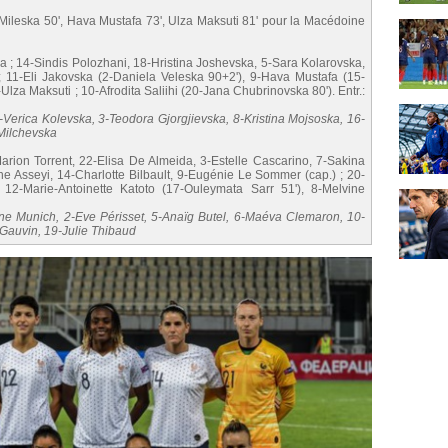
 Mileska 50', Hava Mustafa 73', Ulza Maksuti 81' pour la Macédoine
a ; 14-Sindis Polozhani, 18-Hristina Joshevska, 5-Sara Kolarovska,
) ; 11-Eli Jakovska (2-Daniela Veleska 90+2'), 9-Hava Mustafa (15-
lza Maksuti ; 10-Afrodita Saliihi (20-Jana Chubrinovska 80'). Entr.:
Verica Kolevska, 3-Teodora Gjorgjievska, 8-Kristina Mojsoska, 16-
Milchevska
rion Torrent, 22-Elisa De Almeida, 3-Estelle Cascarino, 7-Sakina
ne Asseyi, 14-Charlotte Bilbault, 9-Eugénie Le Sommer (cap.) ; 20-
 12-Marie-Antoinette Katoto (17-Ouleymata Sarr 51'), 8-Melvine
ne Munich, 2-Eve Périsset, 5-Anaïg Butel, 6-Maéva Clemaron, 10-
 Gauvin, 19-Julie Thibaud