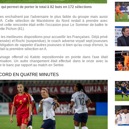
ui permet de porter le total à 82 buts en 172 sélections
ues enchaînent par l'adversaire le plus faible du groupe mais aussi
FA. Cette sélection de Macédoine du Nord restait à prendre avec
 et cette rencontre était enfin l'occasion pour Le Sommer de battre le
tte Pichon (81).
s meilleures dispositions pour accueillir les Françaises. Déjà privé
lessée) et Rochi (suspendue), le coach adverse voyait sept joueuses
ligation de rappeler d'autres joueuses si bien qu'au coup d'envoi, la
tait la première sélection en A.
visage offensif où Katoto repositionnée en pointe dans l'axe était
risation. Un autre changement était effectué dans le onze avec la
 sur le banc par rapport au match en Serbie.
ECORD EN QUATRE MINUTES