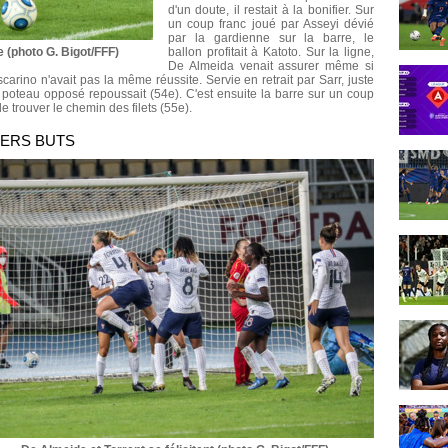
d'un doute, il restait à la bonifier. Sur
un coup franc joué par Asseyi dévié
par la gardienne sur la barre, le
e (photo G. Bigot/FFF)
ballon profitait à Katoto. Sur la ligne,
De Almeida venait assurer même si
ascarino n'avait pas la même réussite. Servie en retrait par Sarr, juste
le poteau opposé repoussait (54e). C'est ensuite la barre sur un coup
 trouver le chemin des filets (55e).
IERS BUTS