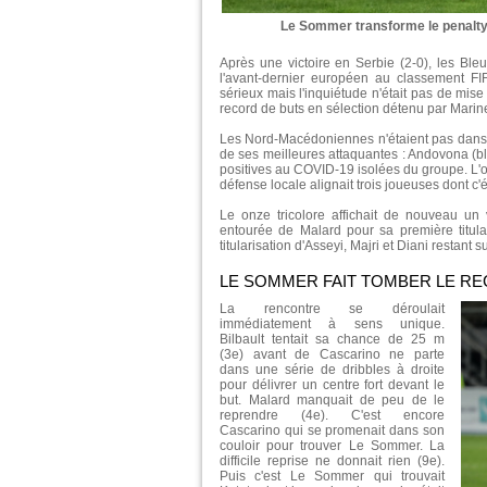
Le Sommer transforme le penalty q
Après une victoire en Serbie (2-0), les Ble
l'avant-dernier européen au classement FI
sérieux mais l'inquiétude n'était pas de mise
record de buts en sélection détenu par Marine
Les Nord-Macédoniennes n'étaient pas dans le
de ses meilleures attaquantes : Andovona (b
positives au COVID-19 isolées du groupe. L'ob
défense locale alignait trois joueuses dont c'é
Le onze tricolore affichait de nouveau un 
entourée de Malard pour sa première titula
titularisation d'Asseyi, Majri et Diani restant
LE SOMMER FAIT TOMBER LE R
La rencontre se déroulait
immédiatement à sens unique.
Bilbault tentait sa chance de 25 m
(3e) avant de Cascarino ne parte
dans une série de dribbles à droite
pour délivrer un centre fort devant le
but. Malard manquait de peu de le
reprendre (4e). C'est encore
Cascarino qui se promenait dans son
couloir pour trouver Le Sommer. La
difficile reprise ne donnait rien (9e).
Puis c'est Le Sommer qui trouvait