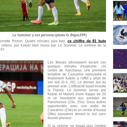
Le Sommer y est parvenu (photo G. Bigot.FFF)
ce chiffre de 81 buts
arinette Pichon. Quatre minutes plus tard,
 obtenu par Katoto était réussi par Le Sommer. Le sixième de la
8').
Les Bleues déroulaient durant ces
quelque minutes d'euphorie. Un
centre de Karchaoui, une première
tentative de Cascarino repoussée et
finalement Katoto à l'affût y allait de
son but (0-3, 20'). Le dernier but du
premier acte. L'efficacité fuyait ensuite
la France. Le Sommer servie par
Katoto et Malard d'une frappe de 20
m se heurtaient aux parades de
Panchurova (23e, 25e). Deux autres
opportunités avec une volée de
Cascarino (23e) et un centre d'Asseyi
(38e) passaient devant le but sans
trouver preneur.
Si la victoire ne faisait plus l'ombre