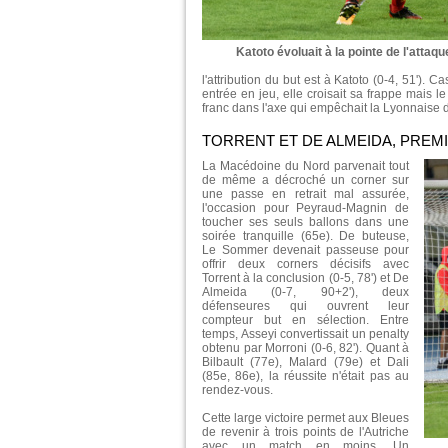
Katoto évoluait à la pointe de l'attaqu
l'attribution du but est à Katoto (0-4, 51'). C
entrée en jeu, elle croisait sa frappe mais 
franc dans l'axe qui empêchait la Lyonnaise de
TORRENT ET DE ALMEIDA, PREM
La Macédoine du Nord parvenait tout
de même a décroché un corner sur
une passe en retrait mal assurée,
l'occasion pour Peyraud-Magnin de
toucher ses seuls ballons dans une
soirée tranquille (65e). De buteuse,
Le Sommer devenait passeuse pour
offrir deux corners décisifs avec
Torrent à la conclusion (0-5, 78') et De
Almeida (0-7, 90+2'), deux
défenseures qui ouvrent leur
compteur but en sélection. Entre
temps, Asseyi convertissait un penalty
obtenu par Morroni (0-6, 82'). Quant à
Bilbault (77e), Malard (79e) et Dali
(85e, 86e), la réussite n'était pas au
rendez-vous.
Cette large victoire permet aux Bleues
de revenir à trois points de l'Autriche
avec un match en moins. Un