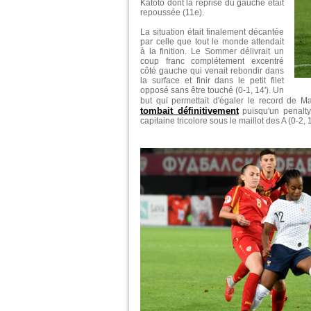
Katoto dont la reprise du gauche était
repoussée (11e).
La situation était finalement décantée
par celle que tout le monde attendait
à la finition. Le Sommer délivrait un
coup franc complétement excentré
côté gauche qui venait rebondir dans
la surface et finir dans le petit filet
opposé sans être touché (0-1, 14'). Un
but qui permettait d'égaler le record de M
tombait définitivement
puisqu'un penalty
capitaine tricolore sous le maillot des A (0-2, 1