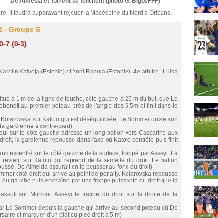
De Almeida et Torrent se félicitent (photo G. Bigot/FFF)
re. Il faudra auparavant rejouer la Macédoine du Nord à Orléans.
22 - Groupe G
-7 (0-3)
 Karolin Kaivoja (Estonie) et Anni Rahula (Estonie). 4e arbitre : Luisa
itué à 1 m de la ligne de touche, côté gauche à 25 m du but, que Le
rebondit au premier poteau près de l'angle des 5,5m et finit dans le
 Kolarovska sur Katoto qui est déséquilibrée. Le Sommer ouvre son
 la gardienne à contre-pied)
ui sur le côté gauche adresse un long ballon vers Cascarino aux
roit, la gardienne repousse dans l'axe où Katoto contrôle puis finit
nc excentré sur le côté gauche de la surface, frappé par Asseyi. La
 revient sur Katoto qui reprend de la semelle du droit. Le ballon
poussé. De Almeida assurait en le pousser au fond du droit)
mer côté droit qui arrive au point de penalty. Kolarovska repousse
ôle du gauche puis enchaîne par une frappe puissante du droit que la
ksuti sur Morroni. Asseyi le frappe du droit sur la droite de la
par Le Sommer depuis la gauche qui arrive au second poteau où De
saire et marquer d'un plat du pied droit à 5 m)