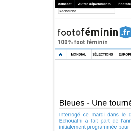
Actufoot
Autres départements
Footofe
MONDIAL
SÉLECTIONS
EUROP
Bleues - Une tourn
Interrogé ce mardi dans le q
Echouafni a fait part de l'an
initialement programmée pour