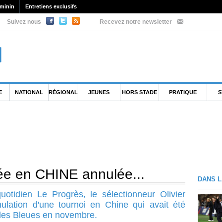
minin
Entretiens exclusifs
Suivez nous
Recevez notre newsletter
E
NATIONAL
RÉGIONAL
JEUNES
HORS STADE
PRATIQUE
S
ée en CHINE annulée...
DANS L
uotidien Le Progrès, le sélectionneur Olivier
nulation d'une tournoi en Chine qui avait été
 les Bleues en novembre.