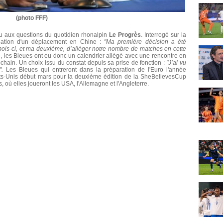
(photo FFF)
du aux questions du quotidien rhonalpin
Le Progrès
. Interrogé sur la
nulation d'un déplacement en Chine :
"Ma première décision a été
ois-ci, et ma deuxième, d’alléger notre nombre de matches en cette
, les Bleues ont eu donc un calendrier allégé avec une rencontre en
hain. Un choix issu du constat depuis sa prise de fonction :
"J’ai vu
".
Les Bleues qui entreront dans la préparation de l'Euro l'année
tats-Unis début mars pour la deuxième édition de la SheBelievesCup
s, où elles joueront les USA, l'Allemagne et l'Angleterre.