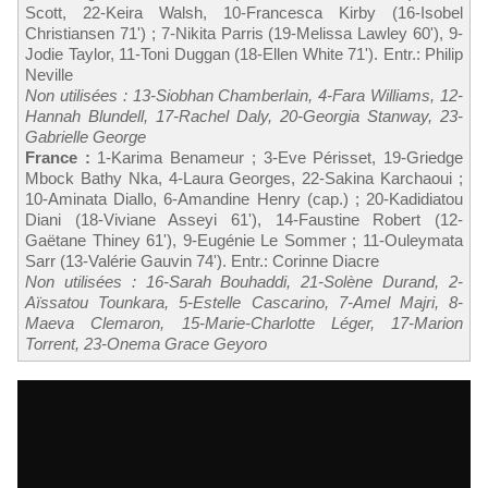
Scott, 22-Keira Walsh, 10-Francesca Kirby (16-Isobel
Christiansen 71') ; 7-Nikita Parris (19-Melissa Lawley 60'), 9-
Jodie Taylor, 11-Toni Duggan (18-Ellen White 71'). Entr.: Philip
Neville
Non utilisées : 13-Siobhan Chamberlain, 4-Fara Williams, 12-
Hannah Blundell, 17-Rachel Daly, 20-Georgia Stanway, 23-
Gabrielle George
France :
1-Karima Benameur ; 3-Eve Périsset, 19-Griedge
Mbock Bathy Nka, 4-Laura Georges, 22-Sakina Karchaoui ;
10-Aminata Diallo, 6-Amandine Henry (cap.) ; 20-Kadidiatou
Diani (18-Viviane Asseyi 61'), 14-Faustine Robert (12-
Gaëtane Thiney 61'), 9-Eugénie Le Sommer ; 11-Ouleymata
Sarr (13-Valérie Gauvin 74'). Entr.: Corinne Diacre
Non utilisées : 16-Sarah Bouhaddi, 21-Solène Durand, 2-
Aïssatou Tounkara, 5-Estelle Cascarino, 7-Amel Majri, 8-
Maeva Clemaron, 15-Marie-Charlotte Léger, 17-Marion
Torrent, 23-Onema Grace Geyoro