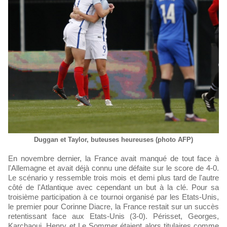
Duggan et Taylor, buteuses heureuses (photo AFP)
En novembre dernier, la France avait manqué de tout face à
l'Allemagne et avait déjà connu une défaite sur le score de 4-0.
Le scénario y ressemble trois mois et demi plus tard de l'autre
côté de l'Atlantique avec cependant un but à la clé. Pour sa
troisième participation à ce tournoi organisé par les Etats-Unis,
le premier pour Corinne Diacre, la France restait sur un succès
retentissant face aux Etats-Unis (3-0). Périsset, Georges,
Karchaoui, Henry et Le Sommer étaient alors titulaires comme