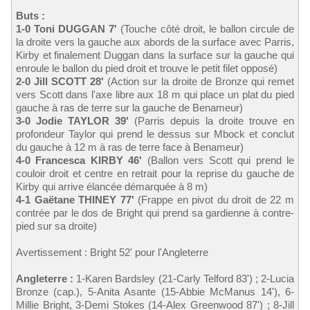
Buts :
1-0 Toni DUGGAN 7'
(Touche côté droit, le ballon circule de
la droite vers la gauche aux abords de la surface avec Parris,
Kirby et finalement Duggan dans la surface sur la gauche qui
enroule le ballon du pied droit et trouve le petit filet opposé)
2-0 Jill SCOTT 28'
(Action sur la droite de Bronze qui remet
vers Scott dans l'axe libre aux 18 m qui place un plat du pied
gauche à ras de terre sur la gauche de Benameur)
3-0 Jodie TAYLOR 39'
(Parris depuis la droite trouve en
profondeur Taylor qui prend le dessus sur Mbock et conclut
du gauche à 12 m à ras de terre face à Benameur)
4-0 Francesca KIRBY 46'
(Ballon vers Scott qui prend le
couloir droit et centre en retrait pour la reprise du gauche de
Kirby qui arrive élancée démarquée à 8 m)
4-1 Gaëtane THINEY 77'
(Frappe en pivot du droit de 22 m
contrée par le dos de Bright qui prend sa gardienne à contre-
pied sur sa droite)
Avertissement : Bright 52' pour l'Angleterre
Angleterre :
1-Karen Bardsley (21-Carly Telford 83') ; 2-Lucia
Bronze (cap.), 5-Anita Asante (15-Abbie McManus 14'), 6-
Millie Bright, 3-Demi Stokes (14-Alex Greenwood 87') ; 8-Jill