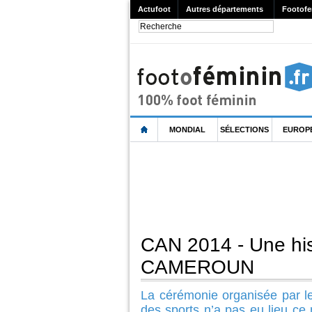
Actufoot
Autres départements
Footofe
MONDIAL
SÉLECTIONS
EUROP
CAN 2014 - Une hist
CAMEROUN
La cérémonie organisée par l
des sports n’a pas eu lieu ce