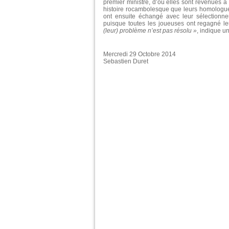
premier ministre, d’où elles sont revenues à l
histoire rocambolesque que leurs homologues 
ont ensuite échangé avec leur sélectionn
puisque toutes les joueuses ont regagné le
(leur) problème n’est pas résolu »
, indique u
Mercredi 29 Octobre 2014
Sebastien Duret