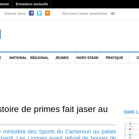
minin
Entretiens exclusifs
Suivez nous
Recevez notre newsletter
E
NATIONAL
RÉGIONAL
JEUNES
HORS STADE
PRATIQUE
S
oire de primes fait jaser au
DANS L
e ministère des Sports du Cameroun au palais
 mardi. Les Lionnes ayant refusé de bouger de