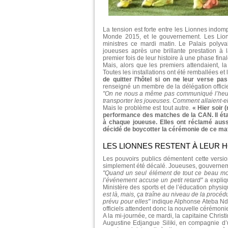
La tension est forte entre les Lionnes indom
Monde 2015, et le gouvernement. Les Lion
ministres ce mardi matin. Le Palais polyva
joueuses après une brillante prestation à
premier fois de leur histoire à une phase fi
Mais, alors que les premiers attendaient, l
Toutes les installations ont été remballées et
de quitter l’hôtel si on ne leur verse p
renseigné un membre de la délégation offici
"On ne nous a même pas communiqué l’heure
transporter les joueuses. Comment allaient-el
Mais le problème est tout autre.
« Hier soir 
performance des matches de la CAN. Il étai
à chaque joueuse. Elles ont réclamé auss
décidé de boycotter la cérémonie de ce mat
LES LIONNES RESTENT À LEUR 
Les pouvoirs publics démentent cette versio
simplement été décalé. Joueuses, gouvernemen
"Quand un seul élément de tout ce beau mo
l’événement accuse un petit retard"
a expliq
Ministère des sports et de l’éducation physi
est là, mais, ça traîne au niveau de la procéd
prévu pour elles"
indique Alphonse Ateba Ndo
officiels attendent donc la nouvelle cérémonie
A la mi-journée, ce mardi, la capitaine Chris
Augustine Edjangue Siliki, en compagnie d’