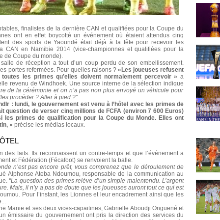
ptables, finalistes de la dernière CAN et qualifiées pour la Coupe du
nes ont en effet boycotté un événement où étaient attendus cinq
lent des sports de Yaoundé était déjà à la fête pour recevoir les
 la CAN en Namibie 2014 (vice-championnes et qualifiées pour la
nale de Coupe du monde).
a salle de réception a tout d’un coup perdu de son embellissement.
 les portes refermées. Pour quelles raisons ?
«Les joueuses refusent
as toutes les primes qu’elles doivent normalement percevoir »
a
elle revenu de Windhoek. Une source interne de la sélection indique
 de la cérémonie et on n’a pas non plus envoyé un véhicule pour
les procéder ? Aller à pied ?"
(ndlr : lundi, le gouvernement est venu à l’hôtel avec les primes de
t question de verser cinq millions de FCFA (environ 7 600 Euros)
i les primes de qualification pour la Coupe du Monde. Elles ont
in, »
précise les médias locaux.
HÔTEL
n des faits. Ils reconnaissent un contre-temps et que l’événement a
t et Fédération (Fécafoot) se renvoient la balle.
nde n’est pas encore prêt, vous comprenez que le déroulement de
ué Alphonse Ateba Ndoumou, responsable de la communication au
que.
"La question des primes relève d’un simple malentendu. L’argent
ure. Mais, il n’y a pas de doute que les joueuses auront tout ce qui est
umou. Pour l’instant, les Lionnes et leur encadrement ainsi que les
...
tine Manie et ses deux vices-capaitines, Gabrielle Aboudji Onguené et
un émissaire du gouvernement ont pris la direction des services du