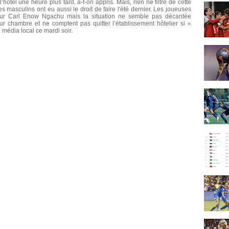
’hôtel une heure plus tard, a-t-on appris. Mais, rien ne filtre de cette
masculins ont eu aussi le droit de faire l'été dernier. Les joueuses
eur Carl Enow Ngachu mais la situation ne semble pas décantée
ur chambre et ne comptent pas quitter l’établissement hôtelier si
«
n média local ce mardi soir.