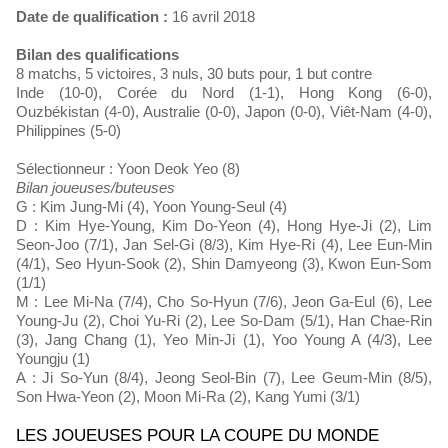
Date de qualification :
16 avril 2018
Bilan des qualifications
8 matchs, 5 victoires, 3 nuls, 30 buts pour, 1 but contre
Inde (10-0), Corée du Nord (1-1), Hong Kong (6-0),
Ouzbékistan (4-0), Australie (0-0), Japon (0-0), Viêt-Nam (4-0),
Philippines (5-0)
Sélectionneur : Yoon Deok Yeo (8)
Bilan joueuses/buteuses
G : Kim Jung-Mi (4), Yoon Young-Seul (4)
D : Kim Hye-Young, Kim Do-Yeon (4), Hong Hye-Ji (2), Lim
Seon-Joo (7/1), Jan Sel-Gi (8/3), Kim Hye-Ri (4), Lee Eun-Min
(4/1), Seo Hyun-Sook (2), Shin Damyeong (3), Kwon Eun-Som
(1/1)
M : Lee Mi-Na (7/4), Cho So-Hyun (7/6), Jeon Ga-Eul (6), Lee
Young-Ju (2), Choi Yu-Ri (2), Lee So-Dam (5/1), Han Chae-Rin
(3), Jang Chang (1), Yeo Min-Ji (1), Yoo Young A (4/3), Lee
Youngju (1)
A : Ji So-Yun (8/4), Jeong Seol-Bin (7), Lee Geum-Min (8/5),
Son Hwa-Yeon (2), Moon Mi-Ra (2), Kang Yumi (3/1)
LES JOUEUSES POUR LA COUPE DU MONDE