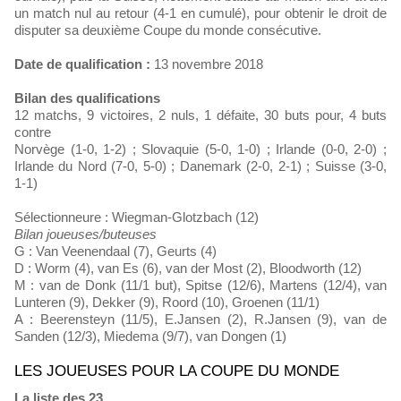
un match nul au retour (4-1 en cumulé), pour obtenir le droit de
disputer sa deuxième Coupe du monde consécutive.
Date de qualification :
13 novembre 2018
Bilan des qualifications
12 matchs, 9 victoires, 2 nuls, 1 défaite, 30 buts pour, 4 buts
contre
Norvège (1-0, 1-2) ; Slovaquie (5-0, 1-0) ; Irlande (0-0, 2-0) ;
Irlande du Nord (7-0, 5-0) ; Danemark (2-0, 2-1) ; Suisse (3-0,
1-1)
Sélectionneure : Wiegman-Glotzbach (12)
Bilan joueuses/buteuses
G : Van Veenendaal (7), Geurts (4)
D : Worm (4), van Es (6), van der Most (2), Bloodworth (12)
M : van de Donk (11/1 but), Spitse (12/6), Martens (12/4), van
Lunteren (9), Dekker (9), Roord (10), Groenen (11/1)
A : Beerensteyn (11/5), E.Jansen (2), R.Jansen (9), van de
Sanden (12/3), Miedema (9/7), van Dongen (1)
LES JOUEUSES POUR LA COUPE DU MONDE
La liste des 23