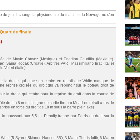
ute de jeu. Il change la physionomie du match, et la Norvège ne s'en
Quart de finale
)
istée de Mayte Chavez (Mexique) et Enedina Caudillo (Mexique).
ie), Sanja Rodak (Croatie). Arbitres VAR : Massimiliano Irrati (Italie)
 Valeri (Italie)
ur la droite qui place un centre en retrait que White manque de
ne reprise croisée du droit qui va rebondir sur le poteau droit de
ur la droite qui centre pour la reprise du droit dans la course de
té droit à 8 m de la ligne de sortie tiré par Mead en retrait à ras de
eprise en force du droit de 18 m sous la barre plein axe)
 la poussant aux 5,5 m. Penalty frappé par Parris du droit sur la
e Wold (5-Synn eSkinnes Hansen 85'), 3-Maria Thorisdottir, 6-Maren