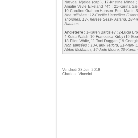
Nævdal Mjelde (cap.), 17-Kristine Minde ;
Amalie Vevle Eikeland 74') ; 21-Karina Sæv
10-Caroline Graham Hansen. Entr.: Martin 
Non utilisées : 12-Cecilie Hauståker Fiske
Thorsnes, 13-Therese Sessy Asland, 18-F
Nautnes
Angleterre :
1-Karen Bardsley ; 2-Lucia Bro
4-Keira Walsh, 10-Francesca Kirby (19-Georgi
18-Ellen White, 11-Toni Duggan (19-Georgia S
Non utilisées : 13-Carly Telford, 21-Mary
Abbie McManus, 16-Jade Moore, 20-Karen C
Vendredi 28 Juin 2019
Charlotte Vincelot