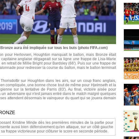
Bronze aura été impliquée sur tous les buts (photo FIFA.com)
llon pour Herlovsen, Houghton manquait le ballon, mais Bronze était
la capitaine anglaise dégageait sur sa ligne une frappe de Lisa-Marie
en retrait de Millie Bright pour Bardsley (66'). Puis sur une frappe de
talonnade pour redresser la course du ballon, mais le ballon terminait
Thorisdottir sur Houghton dans les airs, sur un coup franc anglais,
 bien compliquée, une bonne chose tout de même pour Hjelmseth et la
ienne sur la tentative de Parris (83'). Au final, victoire aisée pour
e à un adversaire qui n'est jamais entré dans le match malgré quelques
ses attendent désormais le vainqueur du quart qui se jouera demain
BRONZE
posant Kristine Minde dès les premières minutes de la partie pour
é présente aussi bien défensivement qu'en attaque, sur un côté gauche
, sa frappe victorieuse pour clôturer le score en seconde période.