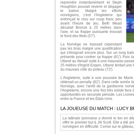
reprendre instantanément et Steph
Houghton pouvait revenir et dégager
le ballon. Malgré les efforts
norvégiens, c'est l'Angleterre qui
enfonçait le clou sur coup franc peu
avant l'heure de jeu. Beth Mead
décalait Bronze à 25 mètres dans
l'axe, et sa frappe puissante trouvait
le fond des filets (57').
La Norvège ne baissait cependant
pas les bras malgré une qualification
qui s'éloignait encore plus. Sur un long ba
présente pour contrer sa frappe (61'). Puis 
Utland qu ifaisait suite à une mauvaise passe 
25 mètres d'Ingrid Engen, Utland tentait une 
du mauvais côté du poteau (73').
L'Angleterre, suite à une poussée de Marie 
obtenait un penalty (82'). Dans cette soirée
Norvège, avec l'arrêt de la gardienne norvég
l'Angleterre, encore une fois très solide fac
opportunités en seconde période. Les Liones
entre la France et les États-Unis.
LA JOUEUSE DU MATCH : LUCY 
La latérale lyonnaise a donné le ton en dé
offrir le premier but à Jill Scott. Elle a ét
norvégien en difficulté. Cerise sur le gâteau