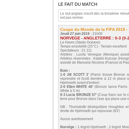
LE FAIT DU MATCH
Le but anglais inscrit dès la troisième min
est pas remise.
Coupe du Monde de la FIFA 2019 - 
Jeudi 27 juin 2019
- 21h00
NORVEGE - ANGLETERRE : 0-3 (0-2
Le Havre (Stade Océane)
Temps ensoleillé (25°C) - Terrain excellent
Spectateurs : 21 111
Arbitres : Lucila Venegas (Mexique) ass
Arbitres réservistes : Katalin Kulcsar (Hongr
assisté de Manuela Nicolosi (France) et Paolo
Buts :
1-0 Jill SCOTT 3'
(Parris trouve Bronze s
reprendre et Scott derrière à 12 m place u
Hjelmseth avant d'entrer)
2-0 Ellen WHITE 40'
(Bronze lance Parris s
White à 5 m)
0-3 Lucia BRONZE 57'
(Coup franc sur le cô
terre pour Bronze dans l'axe qui place une r
NB : Thorisdottir déséquilibre Houghton en
droite de Hjelmseth qui repousse (83')
Aucun avertissement
Norvège :
1-Ingrid Hjelmseth ; 2-Ingrid Mo