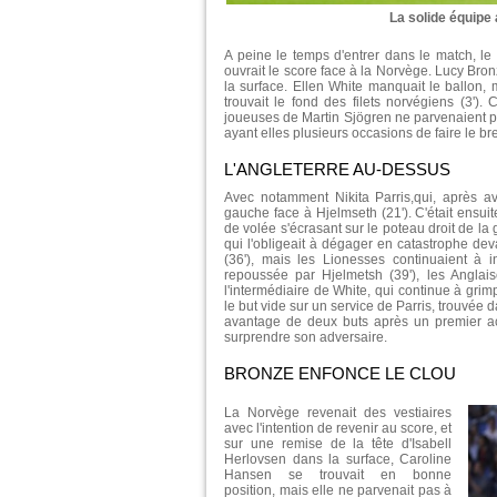
La solide équipe
A peine le temps d'entrer dans le match, le
ouvrait le score face à la Norvège. Lucy Bronze
la surface. Ellen White manquait le ballon, ma
trouvait le fond des filets norvégiens (3')
joueuses de Martin Sjögren ne parvenaient pa
ayant elles plusieurs occasions de faire le br
L'ANGLETERRE AU-DESSUS
Avec notamment Nikita Parris,qui, après a
gauche face à Hjelmseth (21'). C'était ensui
de volée s'écrasant sur le poteau droit de l
qui l'obligeait à dégager en catastrophe dev
(36'), mais les Lionesses continuaient à 
repoussée par Hjelmetsh (39'), les Anglai
l'intermédiaire de White, qui continue à gri
le but vide sur un service de Parris, trouvée da
avantage de deux buts après un premier act
surprendre son adversaire.
BRONZE ENFONCE LE CLOU
La Norvège revenait des vestiaires
avec l'intention de revenir au score, et
sur une remise de la tête d'Isabell
Herlovsen dans la surface, Caroline
Hansen se trouvait en bonne
position, mais elle ne parvenait pas à