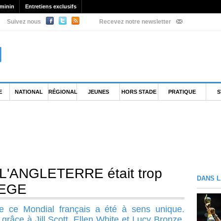
minin
Entretiens exclusifs
Suivez nous
Recevez notre newsletter
E
NATIONAL
RÉGIONAL
JEUNES
HORS STADE
PRATIQUE
S
L'ANGLETERRE était trop
DANS L
VEGE
de ce Mondial français a été à sens unique.
 grâce à Jill Scott, Ellen White et Lucy Bronze,