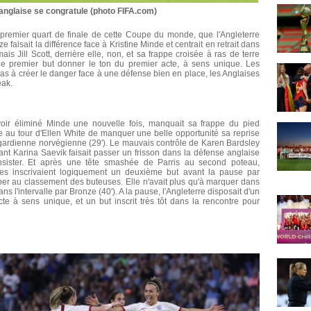
 anglaise se congratule (photo FIFA.com)
 premier quart de finale de cette Coupe du monde, que l'Angleterre
 faisait la différence face à Kristine Minde et centrait en retrait dans
is Jill Scott, derrière elle, non, et sa frappe croisée à ras de terre
. Ce premier but donner le ton du premier acte, à sens unique. Les
s à créer le danger face à une défense bien en place, les Anglaises
eak.
voir éliminé Minde une nouvelle fois, manquait sa frappe du pied
te au tour d'Ellen White de manquer une belle opportunité sa reprise
a gardienne norvégienne (29'). Le mauvais contrôle de Karen Bardsley
ant Karina Saevik faisait passer un frisson dans la défense anglaise
insister. Et après une tête smashée de Parris au second poteau,
ses inscrivaient logiquement un deuxième but avant la pause par
mper au classement des buteuses. Elle n'avait plus qu'à marquer dans
ns l'intervalle par Bronze (40'). A la pause, l'Angleterre disposait d'un
e à sens unique, et un but inscrit très tôt dans la rencontre pour