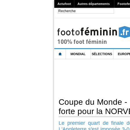
Actufoot
Autres départements
Footofe
MONDIAL
SÉLECTIONS
EUROP
Coupe du Monde - 
forte pour la NOR
Le premier quart de finale 
L'Angleterre s'est imposée 3-0