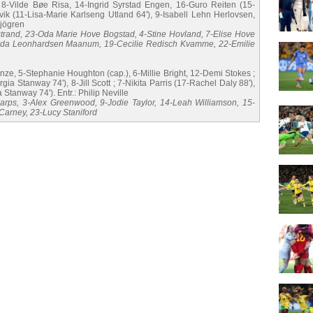
 8-Vilde Bøe Risa, 14-Ingrid Syrstad Engen, 16-Guro Reiten (15-
ik (11-Lisa-Marie Karlseng Utland 64'), 9-Isabell Lehn Herlovsen,
Sjögren
rstrand, 23-Oda Marie Hove Bogstad, 4-Stine Hovland, 7-Elise Hove
rida Leonhardsen Maanum, 19-Cecilie Redisch Kvamme, 22-Emilie
nze, 5-Stephanie Houghton (cap.), 6-Millie Bright, 12-Demi Stokes ;
a Stanway 74'), 8-Jill Scott ; 7-Nikita Parris (17-Rachel Daly 88'),
tanway 74'). Entr.: Philip Neville
 Earps, 3-Alex Greenwood, 9-Jodie Taylor, 14-Leah Williamson, 15-
arney, 23-Lucy Staniford