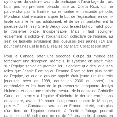
synonyme de victoire, avant de participer à l'avantage de trois
buts pris en première période face au Costa Rica, qui ne
parviendra pas à finaliser sa remontée en seconde période.
Mondésir allait ensuite marquer le but de l'égalisation en demi-
finale dans le temps additionnel, et de servir parfaitement la
joueuse du FF Issy Sherly Jeudy pour le seul but du match pour
la troisième place. Indispensable. Mais il faut souligner
également la solidité et l'organisation collective de l'équipe, au
sein de laquelle évoluaient des joueuses très jeunes (14 ans
pour certaines), et le travail réalisé par Marc Collat et son staff.
Pour le Canada, rater une seconde Coupe du monde est
forcément une déception, même si le système en place mise
sur l'équipe senior en premier lieu, signifiant que des joueuses
telles que Jessie Fleming ou Deanne Rose ne font plus partie
de l'équipe, et que le groupe appelé était jeune (seules trois
joueuses nées en 1998, douze en 2000 ou après). La
combativité et les buts de la prometteuse attaquante Jordyn
Huitema, et dans une moindre mesure de la capitaine Gabrielle
Carle, ont permis à l'équipe d'atteindre le dernier carré sans
convaincre, avant d'échouer logiquement contre le Mexique,
puis Haïti. Le Canada ne sera pas en France cet été, mais plus
d'un tiers de l'équipe présente à Trinité-et-Tobago pourrait
participer au Mondial des moins de 17 ans en fin d'année, en