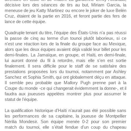
décisive lors des séances de tirs au but, Miriam Garcia, la
meneuse de jeu Katty Martinez ou encore le joker de luxe Belén
Cruz, étaient de la partie en 2016, et feront partie des fers de
lance de cette équipe.
Quadruple tenant du titre, l'équipe des États-Unis n'a pas réussi
la passe de cinq au terme d'un tounoi plutôt laborieux, si ce
n'est une réaction lors de la finale du groupe face au Mexique,
alors que les deux équipes avaient déjà validé leur billet pour les
demi-finales. La Jamaïque, en groupe, et Haïti, en demi-finale,
lui auront donné du fil à retordre, mais elle s'en est sortie
finalement. Il sera difficile pour le staff de se satisfaire des
prestations proposées lors du tournoi, notamment par Ashley
Sanchez et Sophia Smith, qui ont globalement déçu en attaque.
Il semble peu probable que Mallory Pugh prenne part à la
Coupe du monde -ce qui changerait évidemment la donne-, et il
faudra aux joueuses appelées montrer plus pour assumer le
statut de l'équipe.
La qualification historique d'Haïti n'aurait pas été possible sans
les performances de sa capitaine, la joueuse de Montpellier
Nérilia Mondesir. Son équipe menée 0-2 pour son premier
match du tournoi, elle s'était fendue d'un coup du chapeau