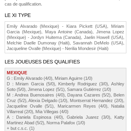
cas de qualification.
LE XI TYPE
Emily Alvarado (Mexique) - Kiara Pickett (USA), Miriam
Garcia (Mexique), Maya Antoine (Canada), Jimena Lopez
(Mexique) - Jordyn Huitema (Canada), Jaelin Howell (USA),
Melchie Daelle Dumonay (Haiti), Savannah DeMelo (USA),
Jacqueline Ovalle (Mexique) - Nerilia Mondesir (Haiti)
LES JOUEUSES DES QUALIFIES
MEXIQUE
G : Emily Alvarado (4/0), Miriam Aguirre (1/0)
D : Miriam Garcia (5/0), Kimberly Rodriguez (3/0), Ashley
Soto (5/0), Jimena Lopez (5/1), Samara Gutiérrez (1/0)
M : Andrea Buenosaires (4/0), Dayana Cazares (5/2), Belen
Cruz (5/2), Alexia Delgado (1/0), Montserrat Hernandez (2/0),
Jacqueline Ovalle (5/1), Maricarmen Reyes (4/0), Natalia
Villarreal (2/0), Mia Villegas (4/0)
A : Daniela Espinosa (4/0), Gabriela Juarez (3/0), Katty
Martinez Abad (5/2), Norma Palafox (1/0)
+ but c.s.c. (1)