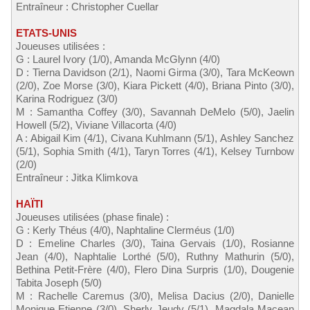
Entraîneur : Christopher Cuellar
ETATS-UNIS
Joueuses utilisées :
G : Laurel Ivory (1/0), Amanda McGlynn (4/0)
D : Tierna Davidson (2/1), Naomi Girma (3/0), Tara McKeown
(2/0), Zoe Morse (3/0), Kiara Pickett (4/0), Briana Pinto (3/0),
Karina Rodriguez (3/0)
M : Samantha Coffey (3/0), Savannah DeMelo (5/0), Jaelin
Howell (5/2), Viviane Villacorta (4/0)
A : Abigail Kim (4/1), Civana Kuhlmann (5/1), Ashley Sanchez
(5/1), Sophia Smith (4/1), Taryn Torres (4/1), Kelsey Turnbow
(2/0)
Entraîneur : Jitka Klimkova
HAÏTI
Joueuses utilisées (phase finale) :
G : Kerly Théus (4/0), Naphtaline Clerméus (1/0)
D : Emeline Charles (3/0), Taina Gervais (1/0), Rosianne
Jean (4/0), Naphtalie Lorthé (5/0), Ruthny Mathurin (5/0),
Bethina Petit-Frère (4/0), Flero Dina Surpris (1/0), Dougenie
Tabita Joseph (5/0)
M : Rachelle Caremus (3/0), Melisa Dacius (2/0), Danielle
Monique Etienne (3/0), Sherly Jeudy (5/1), Magdala Macean