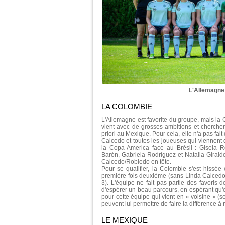
L'Allemagne 
LA COLOMBIE
L'Allemagne est favorite du groupe, mais la 
vient avec de grosses ambitions et cherchera 
priori au Mexique. Pour cela, elle n'a pas fai
Caicedo et toutes les joueuses qui viennent 
la Copa America face au Brésil : Gisela R
Barón, Gabriela Rodríguez et Natalia Giraldo
Caicedo/Robledo en tête.
Pour se qualifier, la Colombie s'est hissée 
première fois deuxième (sans Linda Caicedo), d
3). L'équipe ne fait pas partie des favoris d
d'espérer un beau parcours, en espérant qu'el
pour cette équipe qui vient en « voisine » (
peuvent lui permettre de faire la différence à
LE MEXIQUE