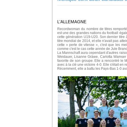
L'ALLEMAGNE
Recordwoman du nombre de titres remportés 
est une des grandes nations du football éga
cette génération U19-U20. Son dernier titre à
titre mondial de 2014, et elle n'avait pas att
cette « perte de vitesse », c'est que les me
comme c'est le cas cette année de Jule Brand
La Mannschaft aura cependant d'autres raison
Weidauer, Lisanne Gräwe, Carlotta Wamser et
favorite de son groupe. Elle a rencontré le M
avec à la clé une victoire 4-0. Elle s'était en
Récemment, elle a battu les Pays-Bas 1-0 ava