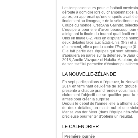
Les temps sont durs pour le football mexicai
déroute à domicile lors du championnat de la
après, on apprenait qu'une enquête avait été
finalement au limogeage de la sélectionneus
Coupe du monde. C'est Ana Galindo, sélectio
L'équipe a pour elle d'avoir beaucoup joué d
atteignant la finale du tournoi qualificatif e
Unis en finale 0-2. Puis en disputant de nom
deux défaites face aux États-Unis (0-3) et à 
récemment, elle a perdu contre l'Espagne (0-1)
Elle fait partie des équipes qui sont attend
s'appuiera en partie sur la défenseure Jana 
2018, Anette Vázquez et Natalia Mauleón, de
de son staff lui permettre d'évoluer plus libre
LA NOUVELLE-ZÉLANDE
En sept participations à l'épreuve, la Nouvel
2014 en terminant deuxième de son groupe d
présente à chaque grand rendez-vous mais ne 
clairement l'objectif de se qualifier pour la
armes pour créer la surprise.
Depuis le début de l'année, elle a affronté à 
de deux défaites, un match nul et une vict
Marisa van der Meer (dans l'équipe néo-zélan
précieuse pour tenter d'obtenir un résultat.
LE CALENDRIER
Première journée