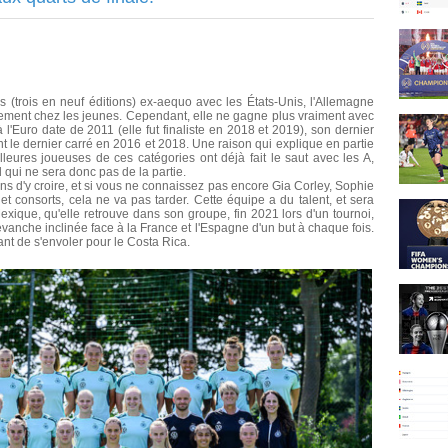
(trois en neuf éditions) ex-aequo avec les États-Unis, l'Allemagne
lement chez les jeunes. Cependant, elle ne gagne plus vraiment avec
 l'Euro date de 2011 (elle fut finaliste en 2018 et 2019), son dernier
eint le dernier carré en 2016 et 2018. Une raison qui explique en partie
illeures joueuses de ces catégories ont déjà fait le saut avec les A,
 qui ne sera donc pas de la partie.
s d'y croire, et si vous ne connaissez pas encore Gia Corley, Sophie
 consorts, cela ne va pas tarder. Cette équipe a du talent, et sera
exique, qu'elle retrouve dans son groupe, fin 2021 lors d'un tournoi,
 revanche inclinée face à la France et l'Espagne d'un but à chaque fois.
nt de s'envoler pour le Costa Rica.