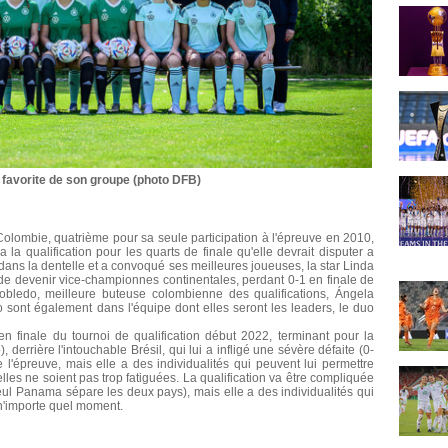
favorite de son groupe (photo DFB)
Colombie, quatrième pour sa seule participation à l'épreuve en 2010,
la qualification pour les quarts de finale qu'elle devrait disputer a
t dans la dentelle et a convoqué ses meilleures joueuses, la star Linda
de devenir vice-championnes continentales, perdant 0-1 en finale de
obledo, meilleure buteuse colombienne des qualifications, Ángela
 sont également dans l'équipe dont elles seront les leaders, le duo
en finale du tournoi de qualification début 2022, terminant pour la
errière l'intouchable Brésil, qui lui a infligé une sévère défaite (0-
e l'épreuve, mais elle a des individualités qui peuvent lui permettre
les ne soient pas trop fatiguées. La qualification va être compliquée
seul Panama sépare les deux pays), mais elle a des individualités qui
 n'importe quel moment.