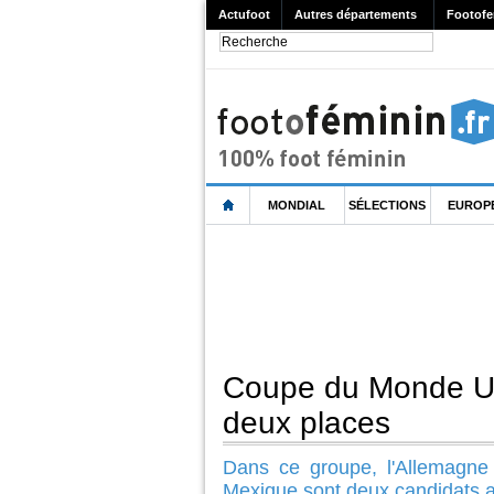
Actufoot
Autres départements
Footofe
MONDIAL
SÉLECTIONS
EUROP
Coupe du Monde U2
deux places
Dans ce groupe, l'Allemagne 
Mexique sont deux candidats au