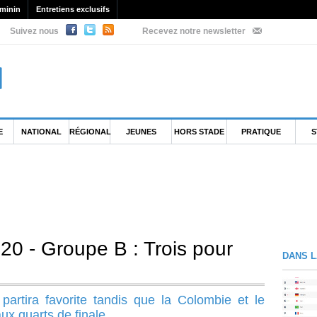
minin
Entretiens exclusifs
Suivez nous
Recevez notre newsletter
E
NATIONAL
RÉGIONAL
JEUNES
HORS STADE
PRATIQUE
S
0 - Groupe B : Trois pour
DANS L
partira favorite tandis que la Colombie et le
x quarts de finale.