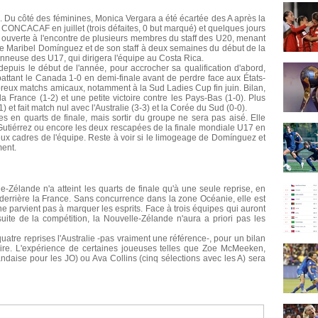
n. Du côté des féminines, Monica Vergara a été écartée des A après la
 CONCACAF en juillet (trois défaites, 0 but marqué) et quelques jours
 ouverte à l'encontre de plusieurs membres du staff des U20, menant
e Maribel Domínguez et de son staff à deux semaines du début de la
nneuse des U17, qui dirigera l'équipe au Costa Rica.
epuis le début de l'année, pour accrocher sa qualification d'abord,
n battant le Canada 1-0 en demi-finale avant de perdre face aux États-
breux matchs amicaux, notamment à la Sud Ladies Cup fin juin. Bilan,
la France (1-2) et une petite victoire contre les Pays-Bas (1-0). Plus
 et fait match nul avec l'Australie (3-3) et la Corée du Sud (0-0).
ues en quarts de finale, mais sortir du groupe ne sera pas aisé. Elle
Gutiérrez ou encore les deux rescapées de la finale mondiale U17 en
ux cadres de l'équipe. Reste à voir si le limogeage de Domínguez et
ment.
le-Zélande n'a atteint les quarts de finale qu'à une seule reprise, en
errière la France. Sans concurrence dans la zone Océanie, elle est
parvient pas à marquer les esprits. Face à trois équipes qui auront
 suite de la compétition, la Nouvelle-Zélande n'aura a priori pas les
quatre reprises l'Australie -pas vraiment une référence-, pour un bilan
oire. L'expérience de certaines joueuses telles que Zoe McMeeken,
daise pour les JO) ou Ava Collins (cinq sélections avec les A) sera