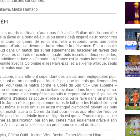
combinaisons sur corners.
hikawa, Maika Hamano
ÉFI
 les quarts de finale n'aura pas été aisée. Battue dès la première
ué la tâche et a donc déjà plus ou moins déjà disputé deux rencontres
ui entoure ce genre de rencontre. Elle a répondu avec une belle
ue d'adresse devant le but a retardé la délivrance. Elle a ensuite
u Sud dans un match qui aurait également pu basculer en faveur des
 victoires en trois rencontres, quatre buts inscrits et deux concédés,
 additionnel face au Canada. La France est la moins bonne défense
 égalité avec la Colombie et les Pays-Bas, et la sixième attaque, seuls
ont moins marqué.
au Japon, mais elle ont cependant des atouts non-négligeables pour
e, dont on ne connait pas l'identité puisque les trois gardiennes des
e. Pour cela, le match contre la Corée du Sud fut « une aubaine »
r une équipe au style de jeu similaire évoluant dans le même système.
et en manque de compétition depuis a cependant disputé plusieurs
affronté d'équipe asiatique et elle a donc pu le faire dans un match à
t le Japon réside principalement dans le fait que les Nadeshiko sont
u même si elles ont elles aussi manqué d'efficacité devant les buts
 son match face à la Corée du Sud pour mieux appréhender l'équipe
é positif de la défaite face au Nigeria est que la France n'a pas eu le
cher sa qualification, par son jeu certes mais également grâce à son
. A ce niveau-là, elle est déjà prête pour ce quart de finale.
ylla, Célina Ould-Hocine, Vicki Becho, Esther Mbakem-Niaro