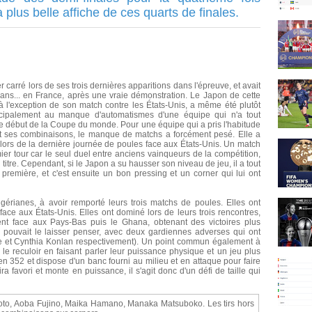
 plus belle affiche de ces quarts de finales.
 carré lors de ses trois dernières apparitions dans l'épreuve, et avait
 ans... en France, après une vraie démonstration. Le Japon de cette
à l'exception de son match contre les États-Unis, a même été plutôt
cipalement au manque d'automatismes d'une équipe qui n'a tout
le début de la Coupe du monde. Pour une équipe qui a pris l'habitude
é et ses combinaisons, le manque de matchs a forcément pesé. Elle a
lors de la dernière journée de poules face aux États-Unis. Un match
mier tour car le seul duel entre anciens vainqueurs de la compétition,
titre. Cependant, si le Japon a su hausser son niveau de jeu, il a tout
remière, et c'est ensuite un bon pressing et un corner qui lui ont
gérianes, à avoir remporté leurs trois matchs de poules. Elles ont
face aux États-Unis. Elles ont dominé lors de leurs trois rencontres,
nt face aux Pays-Bas puis le Ghana, obtenant des victoires plus
 pouvait le laisser penser, avec deux gardiennes adverses qui ont
de et Cynthia Konlan respectivement). Un point commun également à
r le reculoir en faisant parler leur puissance physique et un jeu plus
en 352 et dispose d'un banc fourni au milieu et en attaque pour faire
 favori et monte en puissance, il s'agit donc d'un défi de taille qui
to, Aoba Fujino, Maika Hamano, Manaka Matsuboko. Les tirs hors