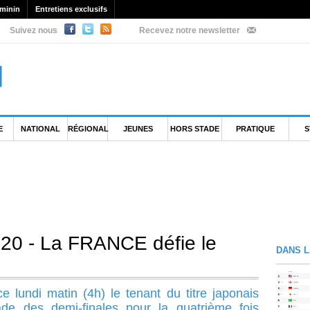
minin
Entretiens exclusifs
Suivez nous
Recevez notre newsletter
E
NATIONAL
RÉGIONAL
JEUNES
HORS STADE
PRATIQUE
S
0 - La FRANCE défie le
DANS L
ce lundi matin (4h) le tenant du titre japonais
tade des demi-finales pour la quatrième fois