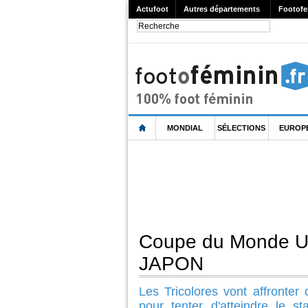
Actufoot
Autres départements
Footofe
MONDIAL
SÉLECTIONS
EUROP
Coupe du Monde U2
JAPON
Les Tricolores vont affronter 
pour tenter d'atteindre le s