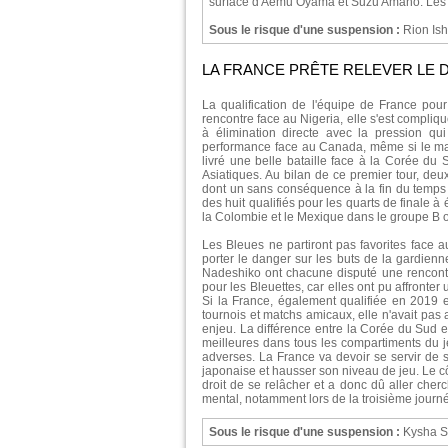
surface d'Aemu Oyama et Suzu Amano. Les 
Sous le risque d'une suspension :
Rion Is
LA FRANCE PRÊTE RELEVER LE D
La qualification de l'équipe de France pour
rencontre face au Nigeria, elle s'est compliq
à élimination directe avec la pression q
performance face au Canada, même si le manq
livré une belle bataille face à la Corée d
Asiatiques. Au bilan de ce premier tour, deux
dont un sans conséquence à la fin du temps
des huit qualifiés pour les quarts de finale à
la Colombie et le Mexique dans le groupe B 
Les Bleues ne partiront pas favorites face 
porter le danger sur les buts de la gardienn
Nadeshiko ont chacune disputé une rencontr
pour les Bleuettes, car elles ont pu affronte
Si la France, également qualifiée en 2019 
tournois et matchs amicaux, elle n'avait pas 
enjeu. La différence entre la Corée du Sud e
meilleures dans tous les compartiments du je
adverses. La France va devoir se servir de
japonaise et hausser son niveau de jeu. Le côt
droit de se relâcher et a donc dû aller cher
mental, notamment lors de la troisième journée
Sous le risque d'une suspension :
Kysha S