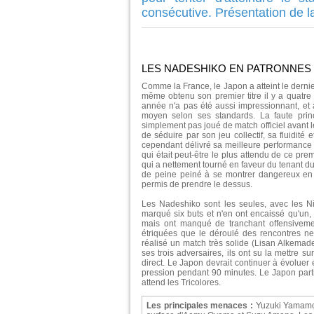
consécutive. Présentation de la
LES NADESHIKO EN PATRONNES
Comme la France, le Japon a atteint le dernier
même obtenu son premier titre il y a quatre
année n'a pas été aussi impressionnant, et 
moyen selon ses standards. La faute prin
simplement pas joué de match officiel avant 
de séduire par son jeu collectif, sa fluidit
cependant délivré sa meilleure performance 
qui était peut-être le plus attendu de ce pre
qui a nettement tourné en faveur du tenant du 
de peine peiné à se montrer dangereux en p
permis de prendre le dessus.
Les Nadeshiko sont les seules, avec les Ni
marqué six buts et n'en ont encaissé qu'un, 
mais ont manqué de tranchant offensiveme
étriquées que le déroulé des rencontres ne
réalisé un match très solide (Lisan Alkema
ses trois adversaires, ils ont su la mettre su
direct. Le Japon devrait continuer à évoluer 
pression pendant 90 minutes. Le Japon partira
attend les Tricolores.
Les principales menaces :
Yuzuki Yamamo