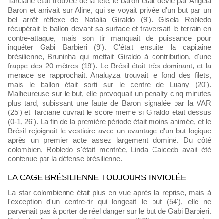
Tarciane était trouvée de la tête, le ballon était dévié par Angela
Baron et arrivait sur Aline, qui se voyait privée d'un but par un
bel arrêt réflexe de Natalia Giraldo (9'). Gisela Robledo
récupérait le ballon devant sa surface et traversait le terrain en
contre-attaque, mais son tir manquait de puissance pour
inquéter Gabi Barbieri (9'). C'était ensuite la capitaine
brésilienne, Bruninha qui mettait Giraldo à contribution, d'une
frappe des 20 mètres (18'). Le Brésil était très dominant, et la
menace se rapprochait. Analuyza trouvait le fond des filets,
mais le ballon était sorti sur le centre de Luany (20').
Malheureuse sur le but, elle provoquait un penalty cinq minutes
plus tard, subissant une faute de Baron signalée par la VAR
(25') et Tarciane ouvrait le score même si Giraldo était dessus
(0-1, 26'). La fin de la première période était moins animée, et le
Brésil rejoignait le vestiaire avec un avantage d'un but logique
après un premier acte assez largement dominé. Du côté
colombien, Robledo s'était montrée, Linda Caicedo avait été
contenue par la défense brésilienne.
LA CAGE BRÉSILIENNE TOUJOURS INVIOLÉE
La star colombienne était plus en vue après la reprise, mais à
l'exception d'un centre-tir qui longeait le but (54'), elle ne
parvenait pas à porter de réel danger sur le but de Gabi Barbieri.