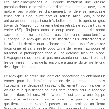
Les vice-championnes du monde mettaient une grosse
pression dans le premier quart d'heure du second acte, mais
malgré ses problèmes d'alignement, la défense mexicaine
tenait bon. Et de l'autre côté du terrain, Alice Soto, à peine
entrée en jeu, manquait une très belle opportunité après un gros
travail de Mauleon qui lui remettait en retrait, ne trouvant pas le
cadre (62'). Toujours dans le coup avec un but de retard
seulement et ne concédant pas de bonne opportunité à
l'Espagne, le Mexique allait se montrer plus entreprenant à
l'entrée du dernier quart d'heure, de façon toutefois assez
brouillonne et sans réelle opportunité de revenir au score et
arracher la prolongation face à une défense bien en place.
L'Espagne ne se montrait pas menaçante non plus, et passait
les dernières minutes de la rencontre à gagner du temps le long
de la ligne de touche.
Le Mexique se créait une dernière opportunité en obtenant un
corner pour la dernière occasion de la rencontre, mais
l'Espagne se dégageait (assez difficilement) pour valider la
victoire et la qualification pour les demi-finales pour la seconde
fois en deux éditions. Elle n'a pas ébloui face à une équipe
mexicaine volontaire mais a obtenu le principal avec la
qualification sans avoir à passer par la prolongation. Inma
Gabarro creuse l'écart en tête du classement des buteuses