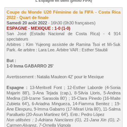
L'Espagne en demi (photo FIFA)
Coupe du Monde U20 Féminine de la FIFA - Costa Rica
2022 - Quart de finale
Samedi 20 août 2022
- 16h30 (0h30 françaises)
ESPAGNE - MEXIQUE : 1-0 (1-0)
San José (Estadio Nacional de Costa Rica) - 4 914
spectateurs
Arbitres : Kim Yujeong assistée de Ramina Tsoi et Mi-Suk
Park. 4e arbitre : Lara Lee. Arbitre VAR : Esther Staubli
But :
1-0 Inma GABARRO 25'
Avertissement : Natalia Mauleon 42' pour le Mexique
Espagne :
13-Meritxell Font ; 12-Esther Laborde (4-Sonia
Majarin 88'), 3-Ana Tejada (cap.), 8-Silvia Lloris, 5-Andrea
Medina (18-Izarne Sarasola 80') ; 15-Clara Pinedo (16-Maite
Zubieta 64'), 6-Ariadna Mingueza, 14-Fiamma Benitez ; 19-
Ane Elexpuru, 9-Imma Gabarro (17-Mirari Uria 80'), 11-Salma
Paralluelo (20-Asun Martinez 64'). Entr.: Pedro López
Non utilisées : 1-Adriana Nanclares (G), 21-Jana Xin (G), 2-
Carmen Alvarez, 7-Ornella Vignola