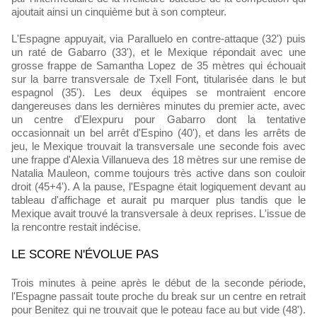
ajoutait ainsi un cinquième but à son compteur.
L'Espagne appuyait, via Paralluelo en contre-attaque (32') puis
un raté de Gabarro (33'), et le Mexique répondait avec une
grosse frappe de Samantha Lopez de 35 mètres qui échouait
sur la barre transversale de Txell Font, titularisée dans le but
espagnol (35'). Les deux équipes se montraient encore
dangereuses dans les dernières minutes du premier acte, avec
un centre d'Elexpuru pour Gabarro dont la tentative
occasionnait un bel arrêt d'Espino (40'), et dans les arrêts de
jeu, le Mexique trouvait la transversale une seconde fois avec
une frappe d'Alexia Villanueva des 18 mètres sur une remise de
Natalia Mauleon, comme toujours très active dans son couloir
droit (45+4'). A la pause, l'Espagne était logiquement devant au
tableau d'affichage et aurait pu marquer plus tandis que le
Mexique avait trouvé la transversale à deux reprises. L'issue de
la rencontre restait indécise.
LE SCORE N'ÉVOLUE PAS
Trois minutes à peine après le début de la seconde période,
l'Espagne passait toute proche du break sur un centre en retrait
pour Benitez qui ne trouvait que le poteau face au but vide (48').