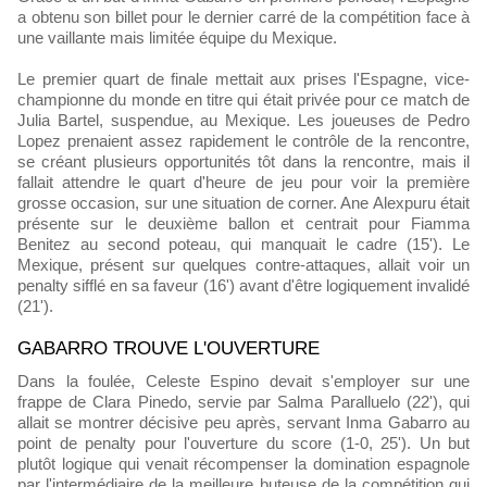
a obtenu son billet pour le dernier carré de la compétition face à
une vaillante mais limitée équipe du Mexique.
Le premier quart de finale mettait aux prises l'Espagne, vice-
championne du monde en titre qui était privée pour ce match de
Julia Bartel, suspendue, au Mexique. Les joueuses de Pedro
Lopez prenaient assez rapidement le contrôle de la rencontre,
se créant plusieurs opportunités tôt dans la rencontre, mais il
fallait attendre le quart d'heure de jeu pour voir la première
grosse occasion, sur une situation de corner. Ane Alexpuru était
présente sur le deuxième ballon et centrait pour Fiamma
Benitez au second poteau, qui manquait le cadre (15'). Le
Mexique, présent sur quelques contre-attaques, allait voir un
penalty sifflé en sa faveur (16') avant d'être logiquement invalidé
(21').
GABARRO TROUVE L'OUVERTURE
Dans la foulée, Celeste Espino devait s'employer sur une
frappe de Clara Pinedo, servie par Salma Paralluelo (22'), qui
allait se montrer décisive peu après, servant Inma Gabarro au
point de penalty pour l'ouverture du score (1-0, 25'). Un but
plutôt logique qui venait récompenser la domination espagnole
par l'intermédiaire de la meilleure buteuse de la compétition qui