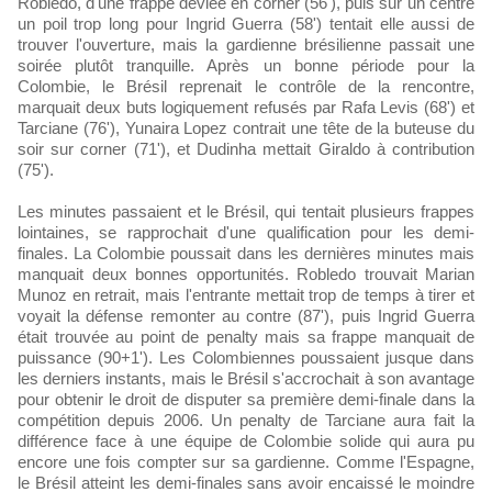
Robledo, d'une frappe déviée en corner (56'), puis sur un centre
un poil trop long pour Ingrid Guerra (58') tentait elle aussi de
trouver l'ouverture, mais la gardienne brésilienne passait une
soirée plutôt tranquille. Après un bonne période pour la
Colombie, le Brésil reprenait le contrôle de la rencontre,
marquait deux buts logiquement refusés par Rafa Levis (68') et
Tarciane (76'), Yunaira Lopez contrait une tête de la buteuse du
soir sur corner (71'), et Dudinha mettait Giraldo à contribution
(75').
Les minutes passaient et le Brésil, qui tentait plusieurs frappes
lointaines, se rapprochait d'une qualification pour les demi-
finales. La Colombie poussait dans les dernières minutes mais
manquait deux bonnes opportunités. Robledo trouvait Marian
Munoz en retrait, mais l'entrante mettait trop de temps à tirer et
voyait la défense remonter au contre (87'), puis Ingrid Guerra
était trouvée au point de penalty mais sa frappe manquait de
puissance (90+1'). Les Colombiennes poussaient jusque dans
les derniers instants, mais le Brésil s'accrochait à son avantage
pour obtenir le droit de disputer sa première demi-finale dans la
compétition depuis 2006. Un penalty de Tarciane aura fait la
différence face à une équipe de Colombie solide qui aura pu
encore une fois compter sur sa gardienne. Comme l'Espagne,
le Brésil atteint les demi-finales sans avoir encaissé le moindre