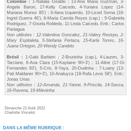
Colombie :
1-Natalia Giraldo ; 13-Ana Maria Guzman, 3-
Angela Baron, 17-Kelly Caicedo, 4-Yunaira Lopez (14-
Mariana Munoz 85') ; 6-Ilana Izquierdo, 10-Liced Serna (18-
Ingrid Guerra 46'), 8-Maria Camila Reyes (cap.) ; 9-Gabriela
Rodriguez, 7-Gisela Robledo, 11-Linda Caicedo. Entr.: Carlos
Paniagua
Non utilisées : 12-Valentina Gonzalez, 21-Valery Restrpo, 2-
Mary Espitaleta, 5-Stefania Perlaza, 15-Karla Torres, 16-
Juana Ortegon, 20-Wendy Candelo
Brésil :
1-Gabi Barbieri ; 2-Bruninha (cap.), 4-Lauren, 3-
Tarciane, 6-Ana Clara (15-Kaylaine 90+3') ; 11-Aline (17-Gi
Fernandes 83'), 5-Cris, 8-Yaya, 20-Dudinha ; 7-Luany (13-
Pati Maldaner 90+3'), 10-Analuyza (18-Rafa Levis 58'). Entr.:
Jonas Urias
Non utilisées : 12-Amanda, 21-Yanne, 9-Priscila, 14-Sassa,
16-Ravena, 19-Mileninha
Dimanche 21 Août 2022
Charlotte Vincelot
DANS LA MÊME RUBRIQUE :