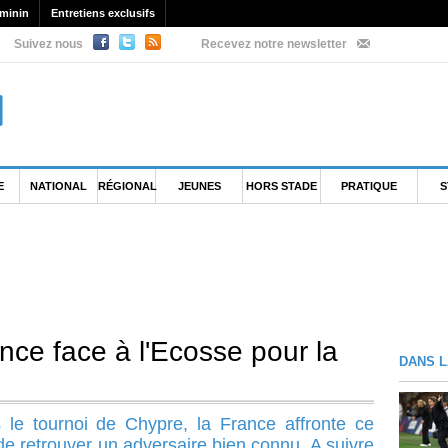
minin
Entretiens exclusifs
Suivez nous
Recevez notre newsletter
E
NATIONAL
RÉGIONAL
JEUNES
HORS STADE
PRATIQUE
S
nce face à l'Ecosse pour la
DANS L
le tournoi de Chypre, la France affronte ce
de retrouver un adversaire bien connu. A suivre