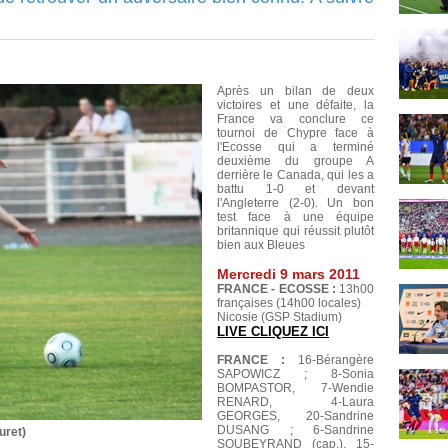
Après un bilan de deux
victoires et une défaite, la
France va conclure ce
tournoi de Chypre face à
l'Ecosse qui a terminé
deuxième du groupe A
derrière le Canada, qui les a
battu 1-0 et devant
l'Angleterre (2-0). Un bon
test face à une équipe
britannique qui réussit plutôt
bien aux Bleues
Mercredi 9 mars 2011
FRANCE - ECOSSE :
13h00
françaises (14h00 locales)
Nicosie (GSP Stadium)
LIVE CLIQUEZ ICI
FRANCE :
16-Bérangère
SAPOWICZ ; 8-Sonia
BOMPASTOR, 7-Wendie
RENARD, 4-Laura
GEORGES, 20-Sandrine
DUSANG ; 6-Sandrine
uret)
SOUBEYRAND (cap.), 15-