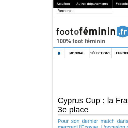
Actufoot
Autres départements
Footofe
MONDIAL
SÉLECTIONS
EUROP
Cyprus Cup : la Fra
3e place
Pour son dernier match dans 
mercredi l'Ecosse. L'occasion 