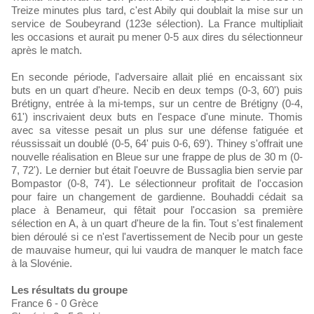
Treize minutes plus tard, c'est Abily qui doublait la mise sur un
service de Soubeyrand (123e sélection). La France multipliait
les occasions et aurait pu mener 0-5 aux dires du sélectionneur
après le match.
En seconde période, l'adversaire allait plié en encaissant six
buts en un quart d'heure. Necib en deux temps (0-3, 60') puis
Brétigny, entrée à la mi-temps, sur un centre de Brétigny (0-4,
61') inscrivaient deux buts en l'espace d'une minute. Thomis
avec sa vitesse pesait un plus sur une défense fatiguée et
réussissait un doublé (0-5, 64' puis 0-6, 69'). Thiney s'offrait une
nouvelle réalisation en Bleue sur une frappe de plus de 30 m (0-
7, 72'). Le dernier but était l'oeuvre de Bussaglia bien servie par
Bompastor (0-8, 74'). Le sélectionneur profitait de l'occasion
pour faire un changement de gardienne. Bouhaddi cédait sa
place à Benameur, qui fêtait pour l'occasion sa première
sélection en A, à un quart d'heure de la fin. Tout s'est finalement
bien déroulé si ce n'est l'avertissement de Necib pour un geste
de mauvaise humeur, qui lui vaudra de manquer le match face
à la Slovénie.
Les résultats du groupe
France 6 - 0 Grèce