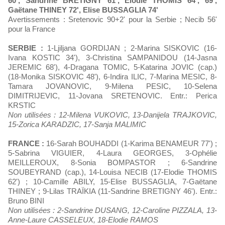
60', Sandrine BRETIGNY 61', Elodie THOMIS 64', 69',
Gaëtane THINEY 72', Elise BUSSAGLIA 74'
Avertissements : Sretenovic 90+2' pour la Serbie ; Necib 56'
pour la France
SERBIE :
1-Ljiljana GORDIJAN ; 2-Marina SISKOVIC (16-
Ivana KOSTIC 34'), 3-Christina SAMPANIDOU (14-Jasna
JEREMIC 68'), 4-Dragana TOMIC, 5-Katarina JOVIC (cap.)
(18-Monika SISKOVIC 48'), 6-Indira ILIC, 7-Marina MESIC, 8-
Tamara JOVANOVIC, 9-Milena PESIC, 10-Selena
DIMITRIJEVIC, 11-Jovana SRETENOVIC. Entr.: Perica
KRSTIC
Non utilisées : 12-Milena VUKOVIC, 13-Danijela TRAJKOVIC,
15-Zorica KARADZIC, 17-Sanja MALIMIC
FRANCE :
16-Sarah BOUHADDI (1-Karima BENAMEUR 77') ;
5-Sabrina VIGUIER, 4-Laura GEORGES, 3-Ophélie
MEILLEROUX, 8-Sonia BOMPASTOR ; 6-Sandrine
SOUBEYRAND (cap.), 14-Louisa NECIB (17-Elodie THOMIS
62') ; 10-Camille ABILY, 15-Elise BUSSAGLIA, 7-Gaëtane
THINEY ; 9-Lilas TRAÏKIA (11-Sandrine BRETIGNY 46'). Entr.:
Bruno BINI
Non utilisées : 2-Sandrine DUSANG, 12-Caroline PIZZALA, 13-
Anne-Laure CASSELEUX, 18-Elodie RAMOS