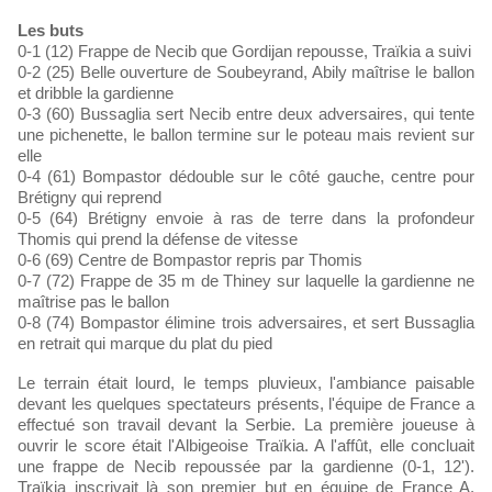
Les buts
0-1 (12) Frappe de Necib que Gordijan repousse, Traïkia a suivi
0-2 (25) Belle ouverture de Soubeyrand, Abily maîtrise le ballon
et dribble la gardienne
0-3 (60) Bussaglia sert Necib entre deux adversaires, qui tente
une pichenette, le ballon termine sur le poteau mais revient sur
elle
0-4 (61) Bompastor dédouble sur le côté gauche, centre pour
Brétigny qui reprend
0-5 (64) Brétigny envoie à ras de terre dans la profondeur
Thomis qui prend la défense de vitesse
0-6 (69) Centre de Bompastor repris par Thomis
0-7 (72) Frappe de 35 m de Thiney sur laquelle la gardienne ne
maîtrise pas le ballon
0-8 (74) Bompastor élimine trois adversaires, et sert Bussaglia
en retrait qui marque du plat du pied
Le terrain était lourd, le temps pluvieux, l'ambiance paisable
devant les quelques spectateurs présents, l'équipe de France a
effectué son travail devant la Serbie. La première joueuse à
ouvrir le score était l'Albigeoise Traïkia. A l'affût, elle concluait
une frappe de Necib repoussée par la gardienne (0-1, 12').
Traïkia inscrivait là son premier but en équipe de France A.