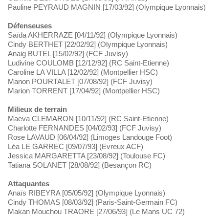
Pauline PEYRAUD MAGNIN [17/03/92] (Olympique Lyonnais)
Défenseuses
Saïda AKHERRAZE [04/11/92] (Olympique Lyonnais)
Cindy BERTHET [22/02/92] (Olympique Lyonnais)
Anaig BUTEL [15/02/92] (FCF Juvisy)
Ludivine COULOMB [12/12/92] (RC Saint-Etienne)
Caroline LA VILLA [12/02/92] (Montpellier HSC)
Manon POURTALET [07/08/92] (FCF Juvisy)
Marion TORRENT [17/04/92] (Montpellier HSC)
Milieux de terrain
Maeva CLEMARON [10/11/92] (RC Saint-Etienne)
Charlotte FERNANDES [04/02/93] (FCF Juvisy)
Rose LAVAUD [06/04/92] (Limoges Landouge Foot)
Léa LE GARREC [09/07/93] (Evreux ACF)
Jessica MARGARETTA [23/08/92] (Toulouse FC)
Tatiana SOLANET [28/08/92] (Besançon RC)
Attaquantes
Anaïs RIBEYRA [05/05/92] (Olympique Lyonnais)
Cindy THOMAS [08/03/92] (Paris-Saint-Germain FC)
Makan Mouchou TRAORE [27/06/93] (Le Mans UC 72)