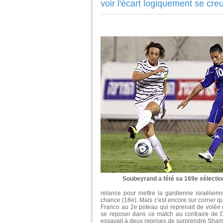
voir l'écart logiquement se cr
Soubeyrand a fêté sa 169e sélection
relance pour mettre la gardienne israëlien
chance (18e). Mais c'est encore sur corner 
Franco au 2e poteau qui reprenait de volée m
se reposer dans ce match au contraire de D
essayait à deux reprises de surprendre Shamir