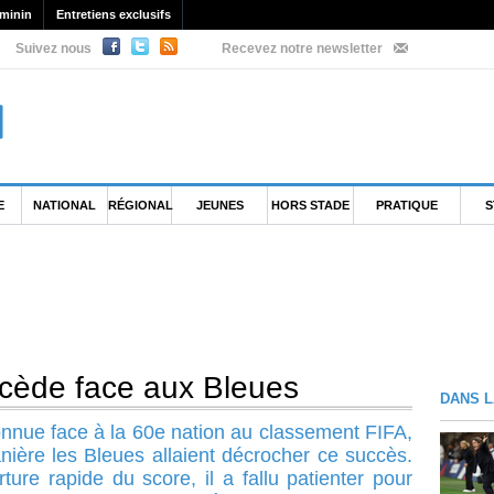
minin
Entretiens exclusifs
Suivez nous
Recevez notre newsletter
E
NATIONAL
RÉGIONAL
JEUNES
HORS STADE
PRATIQUE
S
l cède face aux Bleues
DANS L
onnue face à la 60e nation au classement FIFA,
manière les Bleues allaient décrocher ce succès.
ure rapide du score, il a fallu patienter pour