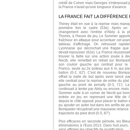
crédit de Cohen mais Georges s'interposait j
la France n'avait qu'une longueur d'avance.
LA FRANCE FAIT LA DIFFÉRENC
Thiney était en vue à la reprise mais manq
première fois le cadre (53e). Après un 
changement avec l'entrée d'Abily à la p
Thomis, à l'heure de jeu, Le Sommer apporta
fraîcheur en attaque pour accentuer cet ava
tableau d'affichage. On retrouvait rapide
Lyonnaise qui décrochait une frappe que
devait repousser (62e). La France réussissait
trouver la faille sur une action jouée à d
Necib, elle remettait en retrait sur Bompas
son couloir gauche qui centrait pour la 
Franco, seule au 2e poteau aux 6 m, qui pla
ballon (0-2, 62'). C'est de nouveau Bompa
offrait la balle de but après avoir lancé pa
elle centrait pour la reprise de volée du plat
gauche au point de penalty (0-3, 71'). La
continuait à tenter par Abily ou encore, mais 
Sommer suite à un corner de Necib qui bonif
entrée en jeu en reprenant une tête de 
depuis le côté opposé pour placer le ballon 
pu ajouter un autre but dans les arrêts de je
Bompastor récupérait une mauvaise relance de 
trajectoire du pied droit (0-5, 87').
Plus efficaces en seconde période, les Bleu
éliminatoires à l'Euro 2013. Dans huit jours, 
ainsi affirmer les objectifs de qualification.