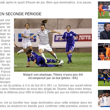
uste après le quart d'heure de jeu. Bien que dominatrice, à la pause,
E EN SECONDE PÉRIODE
uait une
premier
lace de
it de la
ntage au
ment la
 Shamir
 enfin à
eux avec
tor dans
tête de
çait son
stor qui
r Necib,
 du pied
 France
Malgré son abattage, Thiney n'aura pas été
c'est Le
récompensé par un but (photo : IFA)
iait son
Georges
au ras du poteau à 3 m du but (0-4, 86'). Le Sommer qui aurait même
u sans l'intervention du bout des doigts de Shamir. Mais entre temps,
la défense pour offrir le ballon à Delie qui aux six mètres déviait la
es ont su bonifier leur large domination pour cette entame dans les
elles se rendront en Irlande pour confirmer cette première victoire et