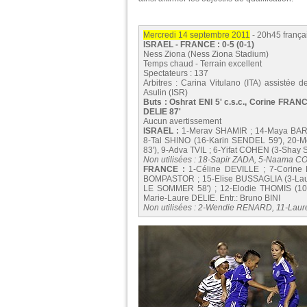
Mercredi 14 septembre 2011
- 20h45 frança
ISRAEL - FRANCE : 0-5 (0-1)
Ness Ziona (Ness Ziona Stadium)
Temps chaud - Terrain excellent
Spectateurs : 137
Arbitres : Carina Vitulano (ITA) assistée de
Asulin (ISR)
Buts : Oshrat ENI 5' c.s.c., Corine FRA
DELIE 87'
Aucun avertissement
ISRAEL :
1-Merav SHAMIR ; 14-Maya BARQU
8-Tal SHINO (16-Karin SENDEL 59'), 20-
83'), 9-Adva TVIL ; 6-Yifat COHEN (3-Shay
Non utilisées : 18-Sapir ZADA, 5-Naama 
FRANCE :
1-Céline DEVILLE ; 7-Corin
BOMPASTOR ; 15-Elise BUSSAGLIA (3-Lau
LE SOMMER 58') ; 12-Elodie THOMIS (10-
Marie-Laure DELIE. Entr.: Bruno BINI
Non utilisées : 2-Wendie RENARD, 11-La