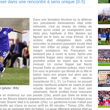
euser dans une rencontre à sens unique (0-5)
Dans une formation tricolore où la défense
des précédents éliminatoires était enfin
retrouvée, c'est au niveau du milieu de
terrain qu'on notait un changement avec
Abily plus habituée à être titulaire qui
figurait sur le banc au coup d'envoi. Si la
victoire était obligatoire dans cette
rencontre, la pression populaire locale était
bien loin d'être un piège. Et devant une
maigre assistance, les Françaises ne
tardaient pas à ouvrir le score. Après une
première frappe sans danger, c'est sur la
première action du match que le score
évoluait. Un corner frappé par Necib
trouvait Delie au premier poteau, mais c'est
Eni sous la pression qui déviait de la tête le
ballon dans son propre but alors que la
gardienne était sortie de manière
hasardeuse (0-1, 5'). La France ne pouvait
espérer meilleure entame de match et allait
 (photo : IFA)
ensuite dominer de bout en bout son
adversaire. Necib profitait d'une mauvaise
ne en évidence sur une parade (10e), avant que Delie ne tente sa
que les Bleues étaient dangereuses avec Soubeyrand à la frappe pour
ais Shamir était à la parade (25e). La gardienne locale n'allait pas
eville qui n'aura eu aucun arrêt en 90 minutes ! Thiney (29e, 45e)
 qui se saisissait bien du ballon. La seule offensive adverse était au