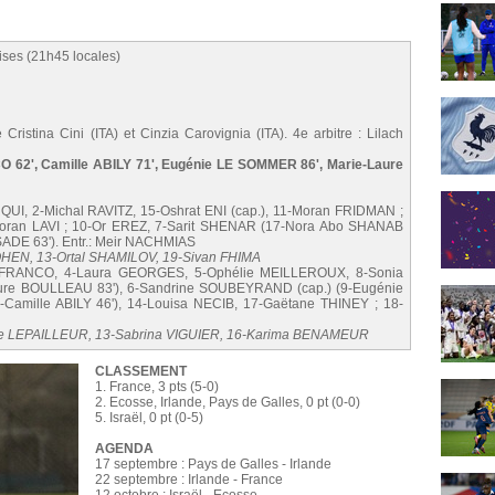
ises (21h45 locales)
 Cristina Cini (ITA) et Cinzia Carovignia (ITA). 4e arbitre : Lilach
NCO 62', Camille ABILY 71', Eugénie LE SOMMER 86', Marie-Laure
I, 2-Michal RAVITZ, 15-Oshrat ENI (cap.), 11-Moran FRIDMAN ;
Moran LAVI ; 10-Or EREZ, 7-Sarit SHENAR (17-Nora Abo SHANAB
 SADE 63'). Entr.: Meir NACHMIAS
COHEN, 13-Ortal SHAMILOV, 19-Sivan FHIMA
e FRANCO, 4-Laura GEORGES, 5-Ophélie MEILLEROUX, 8-Sonia
re BOULLEAU 83'), 6-Sandrine SOUBEYRAND (cap.) (9-Eugénie
Camille ABILY 46'), 14-Louisa NECIB, 17-Gaëtane THINEY ; 18-
ure LEPAILLEUR, 13-Sabrina VIGUIER, 16-Karima BENAMEUR
CLASSEMENT
1. France, 3 pts (5-0)
2. Ecosse, Irlande, Pays de Galles, 0 pt (0-0)
5. Israël, 0 pt (0-5)
AGENDA
17 septembre : Pays de Galles - Irlande
22 septembre : Irlande - France